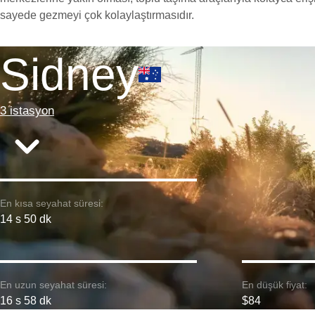
sayede gezmeyi çok kolaylaştırmasıdır.
Sidney
3 istasyon
En kısa seyahat süresi:
14 s 50 dk
En uzun seyahat süresi:
En düşük fiyat:
16 s 58 dk
$84