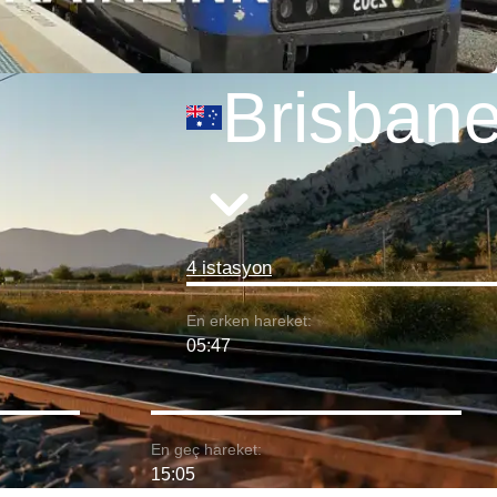
Brisban
4 istasyon
En erken hareket:
05:47
En geç hareket:
15:05