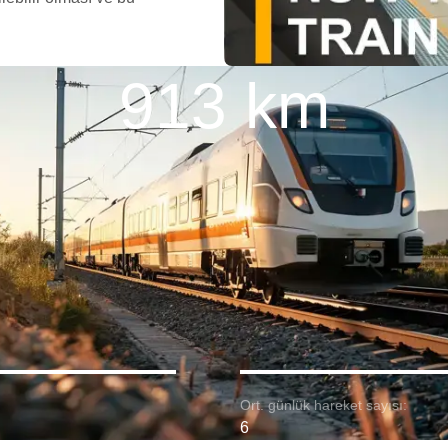
913 km
Ort. günlük hareket sayısı:
6