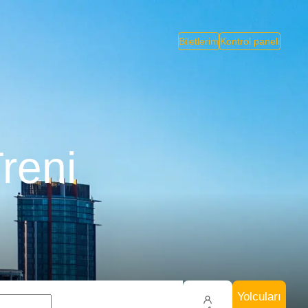
Biletlerim
Kontrol paneli
reni
Yolcuları