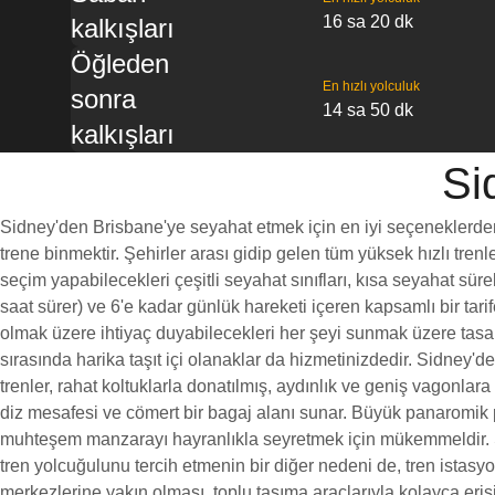
16 sa 20 dk
kalkışları
Öğleden
En hızlı yolculuk
sonra
14 sa 50 dk
kalkışları
Si
Sidney'den Brisbane'ye seyahat etmek için en iyi seçeneklerden 
trene binmektir. Şehirler arası gidip gelen tüm yüksek hızlı trenl
seçim yapabilecekleri çeşitli seyahat sınıfları, kısa seyahat süre
saat sürer) ve 6'e kadar günlük hareketi içeren kapsamlı bir tarif
olmak üzere ihtiyaç duyabilecekleri her şeyi sunmak üzere tasar
sırasında harika taşıt içi olanaklar da hizmetinizdedir. Sidney'
trenler, rahat koltuklarla donatılmış, aydınlık ve geniş vagonlara s
diz mesafesi ve cömert bir bagaj alanı sunar. Büyük panaromik
muhteşem manzarayı hayranlıkla seyretmek için mükemmeldir. 
tren yolcuğulunu tercih etmenin bir diğer nedeni de, tren istasyo
merkezlerine yakın olması, toplu taşıma araçlarıyla kolayca erişi