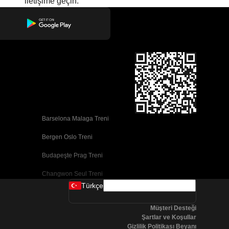
iletişime geçin.
Barselona Malaga Treni
Bergen Oslo Treni
Budapeşte Prag Treni
Changwon Seul Treni
Türkçe
Cork Dublin Treni
Müşteri Desteği
Dublin Cork Treni
Şartlar ve Koşullar
Gizlilik Politikası Beyanı