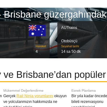
- Brisbane güzergahındaki
AUTrains
Otobüsçü
Hareket
Seyahat tarihi
4
14 sa 50 dk
 ve Brisbane’dan popüler 
Mükemmel Değerlendirme
Esnek Planlama
en
Gerçek
Rail Ninja yorumlarını
okuyun
Bir yıla kadar öncede
ve yolcularımızın hakkımızda ne
bileti rezervasyonu