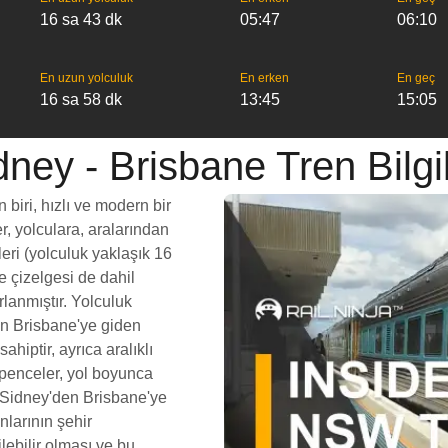
16 sa 43 dk
05:47
06:10
En uzun yolculuk
En erken
En geç
16 sa 58 dk
13:45
15:05
dney - Brisbane Tren Bilgil
biri, hızlı ve modern bir
er, yolculara, aralarından
leri (yolculuk yaklaşık 16
e çizelgesi de dahil
lanmıştır. Yolculuk
den Brisbane'ye giden
ahiptir, ayrıca aralıklı
 penceler, yol boyunca
Sidney'den Brisbane'ye
nlarının şehir
lebilir olması ve bu