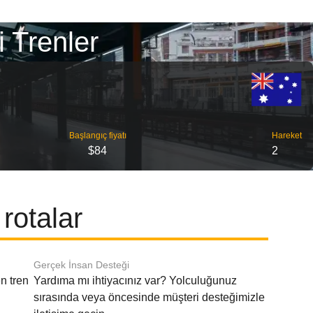
 Trenler
Başlangıç ​​fiyatı
Hareket
$84
2
rotalar
Gerçek İnsan Desteği
n tren
Yardıma mı ihtiyacınız var? Yolculuğunuz
sırasında veya öncesinde müşteri desteğimizle