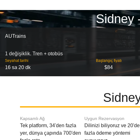
Sidney 
AUTrains
1 değişiklik. Tren + otobüs
Seyahat tarihi
Başlangıç ​​fiyatı
16 sa 20 dk
$84
Sidney
Kapsamlı Ağ
Uygun Rezervasyon
Tek platform, 34'den fazla
Dilinizi biliyoruz ve 20'd
yer, dünya çapında 700'den
fazla ödeme yöntemi