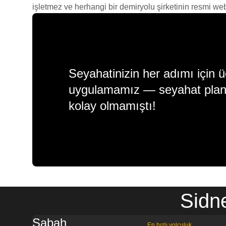
işletmez ve herhangi bir demiryolu şirketinin resmi web s
Seyahatinizin her adımı için ü
uygulamamız — seyahat plan
kolay olmamıştı!
Sidne
Sabah
En hızlı yolculuk