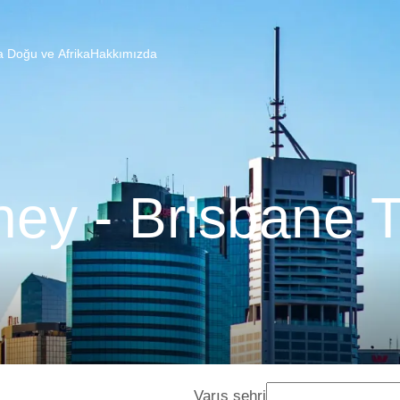
a Doğu ve Afrika
Hakkımızda
ney - Brisbane T
Varış şehri