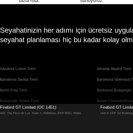
fazla rota.
sunuyoruz.
Seyahatinizin her adımı için ücretsiz uy
seyahat planlaması hiç bu kadar kolay olm
Albufeira Lizbon Treni
Alicante Madrid Treni
Barselona Sevilla Treni
Barselona Valensiya T
Berlin Prag Treni
Bratislava Budapeşte 
Budapeşte Viyana Treni
Busan Cheonan(Asan)
Firebird GT Limited (OC 1451)
Firebird GT Limi
Cheonan(Asan) Busan Treni
Coimbra Lizbon Treni
432, Triq Fleur de Lys, Suite 1, Birkirkara, BKR 9061, Malta
Unit G 15/F Tal Buildi
Daegu Seul Treni
Daejeon Seul Treni