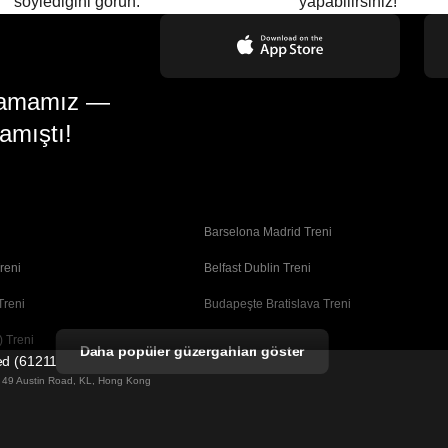
söylediğini görün.
yapabilirsiniz!
gulamamız —
amıştı!
Barselona Madrid Treni
reni
Belfast Dublin Treni
Treni
Budapeşte Bratislava Treni
 Treni
Busan Seul Treni
Daha popüler güzergahları göster
ted (61211989)
Coimbra Porto Treni
ng 49 Austin Road, KL, Hong Kong
Dublin Belfast Treni