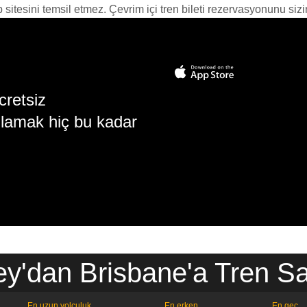
itesini temsil etmez. Çevrim içi tren bileti rezervasyonunu sizin i
cretsiz
lamak hiç bu kadar
y'dan Brisbane'a Tren Sa
En uzun yolculuk
En erken
En geç