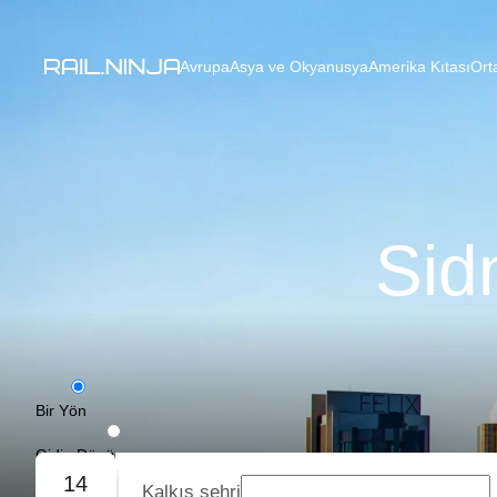
Avrupa
Asya ve Okyanusya
Amerika Kıtası
Ort
Sid
Bir Yön
Gidiş-Dönüş
14
Kalkış şehri