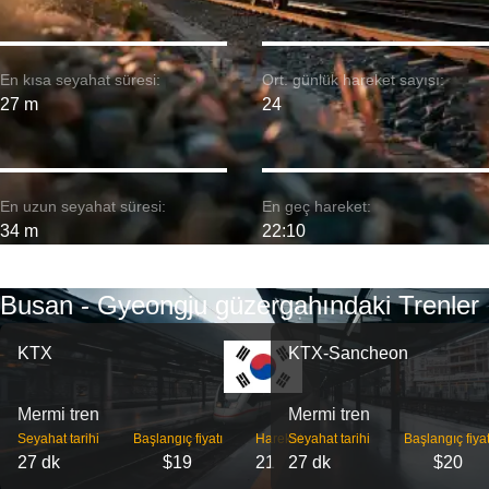
En kısa seyahat süresi:
Ort. günlük hareket sayısı:
27 m
24
En uzun seyahat süresi:
En geç hareket:
34 m
22:10
Busan - Gyeongju güzergahındaki Trenler
KTX
KTX-Sancheon
Mermi tren
Mermi tren
Seyahat tarihi
Başlangıç ​​fiyatı
Hareket
Seyahat tarihi
Başlangıç ​​fiyat
27 dk
$19
21
27 dk
$20