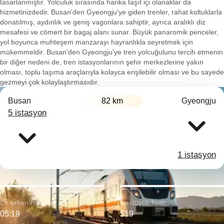
tasarlanmıştır. Yolculuk sırasında harika taşıt içi olanaklar da
hizmetinizdedir. Busan'den Gyeongju'ye giden trenler, rahat koltuklarla
donatılmış, aydınlık ve geniş vagonlara sahiptir, ayrıca aralıklı diz
mesafesi ve cömert bir bagaj alanı sunar. Büyük panaromik penceler,
yol boyunca muhteşem manzarayı hayranlıkla seyretmek için
mükemmeldir. Busan'den Gyeongju'ye tren yolcuğulunu tercih etmenin
bir diğer nedeni de, tren istasyonlarının şehir merkezlerine yakın
olması, toplu taşıma araçlarıyla kolayca erişilebilir olması ve bu sayede
gezmeyi çok kolaylaştırmasıdır.
Busan
82 km
Gyeongju
5 istasyon
1 istasyon
En erken hareket:
En düşük fiyat:
05:19
$19