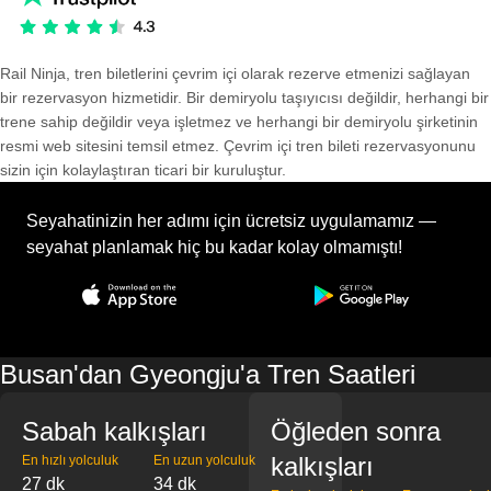
Rail Ninja, tren biletlerini çevrim içi olarak rezerve etmenizi sağlayan
bir rezervasyon hizmetidir. Bir demiryolu taşıyıcısı değildir, herhangi bir
trene sahip değildir veya işletmez ve herhangi bir demiryolu şirketinin
resmi web sitesini temsil etmez. Çevrim içi tren bileti rezervasyonunu
sizin için kolaylaştıran ticari bir kuruluştur.
Seyahatinizin her adımı için ücretsiz uygulamamız —
seyahat planlamak hiç bu kadar kolay olmamıştı!
Busan'dan Gyeongju'a Tren Saatleri
Sabah kalkışları
Öğleden sonra
kalkışları
En hızlı yolculuk
En uzun yolculuk
27 dk
34 dk