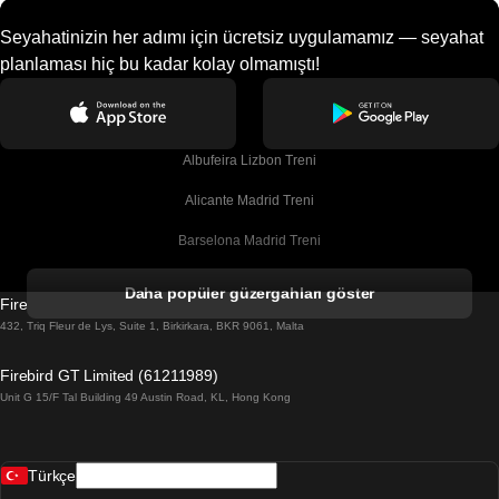
Seyahatinizin her adımı için ücretsiz uygulamamız — seyahat
planlaması hiç bu kadar kolay olmamıştı!
Albufeira Lizbon Treni
Alicante Madrid Treni
Barselona Madrid Treni
Barselona Malaga Treni
Daha popüler güzergahları göster
Firebird GT Limited (OC 1451)
Barselona Sevilla Treni
432, Triq Fleur de Lys, Suite 1, Birkirkara, BKR 9061, Malta
Barselona Valensiya Treni
Firebird GT Limited (61211989)
Unit G 15/F Tal Building 49 Austin Road, KL, Hong Kong
Belfast Dublin Treni
Bergen Oslo Treni
Türkçe
Berlin Prag Treni