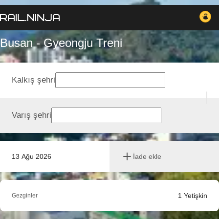
Busan - Gyeongju Treni
Kalkış şehri
Varış şehri
13 Ağu 2026
İade ekle
1
Yetişkin
Gezginler