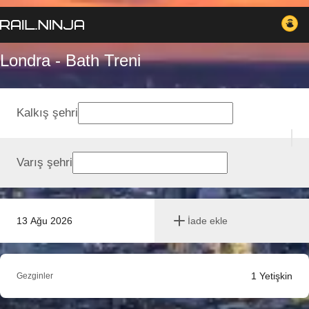
Londra - Bath Treni
Kalkış şehri
Varış şehri
13 Ağu 2026
İade ekle
1
Yetişkin
Gezginler