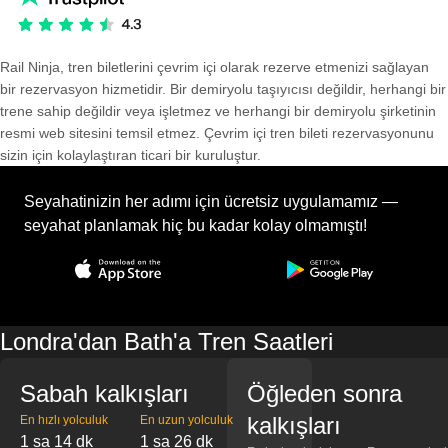
Rail Ninja, tren biletlerini çevrim içi olarak rezerve etmenizi sağlayan
bir rezervasyon hizmetidir. Bir demiryolu taşıyıcısı değildir, herhangi bir
trene sahip değildir veya işletmez ve herhangi bir demiryolu şirketinin
resmi web sitesini temsil etmez. Çevrim içi tren bileti rezervasyonunu
sizin için kolaylaştıran ticari bir kuruluştur.
Seyahatinizin her adımı için ücretsiz uygulamamız —
seyahat planlamak hiç bu kadar kolay olmamıştı!
Londra'dan Bath'a Tren Saatleri
Sabah kalkışları
Öğleden sonra
kalkışları
En hızlı yolculuk
En uzun yolculuk
1 sa 14 dk
1 sa 26 dk