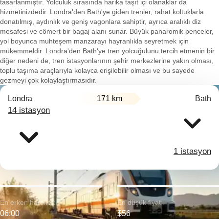
tasarlanmıştır. Yolculuk sırasında harika taşıt içi olanaklar da
hizmetinizdedir. Londra'den Bath'ye giden trenler, rahat koltuklarla
donatılmış, aydınlık ve geniş vagonlara sahiptir, ayrıca aralıklı diz
mesafesi ve cömert bir bagaj alanı sunar. Büyük panaromik penceler,
yol boyunca muhteşem manzarayı hayranlıkla seyretmek için
mükemmeldir. Londra'den Bath'ye tren yolcuğulunu tercih etmenin bir
diğer nedeni de, tren istasyonlarının şehir merkezlerine yakın olması,
toplu taşıma araçlarıyla kolayca erişilebilir olması ve bu sayede
gezmeyi çok kolaylaştırmasıdır.
Londra
171 km
Bath
14 istasyon
1 istasyon
En erken hareket:
En düşük fiyat:
06:00
$56