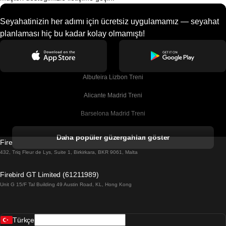
Seyahatinizin her adımı için ücretsiz uygulamamız — seyahat
planlaması hiç bu kadar kolay olmamıştı!
Albufeira Lizbon Treni
Alicante Madrid Treni
Barselona Madrid Treni
Barselona Malaga Treni
Daha popüler güzergahları göster
Firebird GT Limited (OC 1451)
Barselona Sevilla Treni
432, Triq Fleur de Lys, Suite 1, Birkirkara, BKR 9061, Malta
Barselona Valensiya Treni
Firebird GT Limited (61211989)
Unit G 15/F Tal Building 49 Austin Road, KL, Hong Kong
Belfast Dublin Treni
Bergen Oslo Treni
Türkçe
Berlin Prag Treni