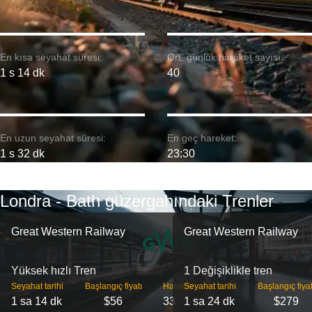
En kısa seyahat süresi:
Ort. günlük hareket sayısı:
1 s 14 dk
40
En uzun seyahat süresi:
En geç hareket:
1 s 32 dk
23:30
Londra - Bath güzergahındaki Trenler
Great Western Railway
Great Western Railway
Yüksek hızlı Tren
1 Değişiklikle tren
Seyahat tarihi
Başlangıç ​​fiyatı
Hareket
Seyahat tarihi
Başlangıç ​​fiyat
1 sa 14 dk
$56
33
1 sa 24 dk
$279