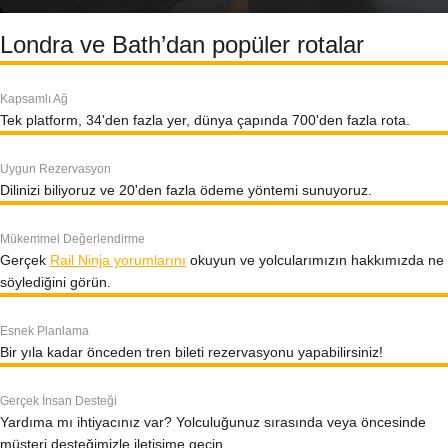
Londra ve Bath’dan popüler rotalar
Kapsamlı Ağ
Tek platform, 34'den fazla yer, dünya çapında 700'den fazla rota.
Uygun Rezervasyon
Dilinizi biliyoruz ve 20'den fazla ödeme yöntemi sunuyoruz.
Mükemmel Değerlendirme
Gerçek
Rail Ninja yorumlarını
okuyun ve yolcularımızın hakkımızda ne
söylediğini görün.
Esnek Planlama
Bir yıla kadar önceden tren bileti rezervasyonu yapabilirsiniz!
Gerçek İnsan Desteği
Yardıma mı ihtiyacınız var? Yolculuğunuz sırasında veya öncesinde
müşteri desteğimizle iletişime geçin.