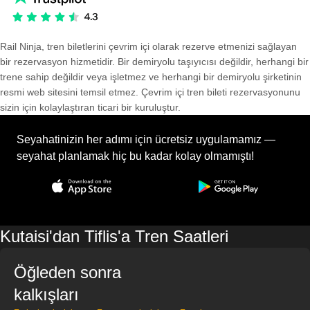
Rail Ninja, tren biletlerini çevrim içi olarak rezerve etmenizi sağlayan
bir rezervasyon hizmetidir. Bir demiryolu taşıyıcısı değildir, herhangi bir
trene sahip değildir veya işletmez ve herhangi bir demiryolu şirketinin
resmi web sitesini temsil etmez. Çevrim içi tren bileti rezervasyonunu
sizin için kolaylaştıran ticari bir kuruluştur.
Seyahatinizin her adımı için ücretsiz uygulamamız —
seyahat planlamak hiç bu kadar kolay olmamıştı!
Kutaisi'dan Tiflis'a Tren Saatleri
Öğleden sonra
kalkışları