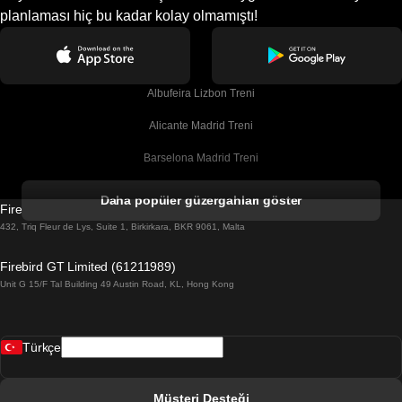
planlaması hiç bu kadar kolay olmamıştı!
Albufeira Lizbon Treni
Alicante Madrid Treni
Barselona Madrid Treni
Barselona Malaga Treni
Daha popüler güzergahları göster
Firebird GT Limited (OC 1451)
Barselona Sevilla Treni
432, Triq Fleur de Lys, Suite 1, Birkirkara, BKR 9061, Malta
Barselona Valensiya Treni
Firebird GT Limited (61211989)
Unit G 15/F Tal Building 49 Austin Road, KL, Hong Kong
Belfast Dublin Treni
Bergen Oslo Treni
Türkçe
Berlin Prag Treni
Bratislava Budapeşte Treni
Müşteri Desteği