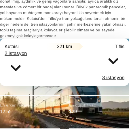
donatılmış, aydınlık ve geniş vagonlara sahiptir, ayrıca aralıklı diz
mesafesi ve cömert bir bagaj alanı sunar. Büyük panaromik penceler,
yol boyunca muhteşem manzarayı hayranlıkla seyretmek için
mükemmeldir. Kutaisi'den Tiflis'ye tren yolcuğulunu tercih etmenin bir
diğer nedeni de, tren istasyonlarının şehir merkezlerine yakın olması,
toplu taşıma araçlarıyla kolayca erişilebilir olması ve bu sayede
gezmeyi çok kolaylaştırmasıdır.
Kutaisi
221 km
Tiflis
2 istasyon
3 istasyon
En erken hareket:
En düşük fiyat:
12:55
$29