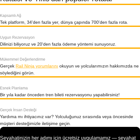
Kapsamlı Ağ
Tek platform, 34'den fazla yer, dünya çapında 700'den fazla rota.
Uygun Rezervasyon
Dilinizi biliyoruz ve 20'den fazla ödeme yöntemi sunuyoruz.
Mükemmel Değerlendirme
Gerçek
Rail Ninja yorumlarını
okuyun ve yolcularımızın hakkımızda ne
söylediğini görün.
Esnek Planlama
Bir yıla kadar önceden tren bileti rezervasyonu yapabilirsiniz!
Gerçek İnsan Desteği
Yardıma mı ihtiyacınız var? Yolculuğunuz sırasında veya öncesinde
müşteri desteğimizle iletişime geçin.
Seyahatinizin her adımı için ücretsiz uygulamamız — seyahat