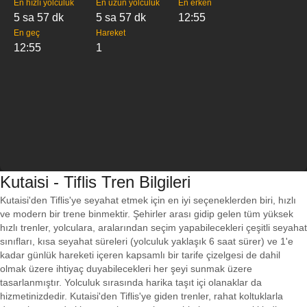
En hızlı yolculuk
En uzun yolculuk
En erken
5 sa 57 dk
5 sa 57 dk
12:55
En geç
Hareket
12:55
1
Kutaisi - Tiflis Tren Bilgileri
Kutaisi'den Tiflis'ye seyahat etmek için en iyi seçeneklerden biri, hızlı
ve modern bir trene binmektir. Şehirler arası gidip gelen tüm yüksek
hızlı trenler, yolculara, aralarından seçim yapabilecekleri çeşitli seyahat
sınıfları, kısa seyahat süreleri (yolculuk yaklaşık 6 saat sürer) ve 1'e
kadar günlük hareketi içeren kapsamlı bir tarife çizelgesi de dahil
olmak üzere ihtiyaç duyabilecekleri her şeyi sunmak üzere
tasarlanmıştır. Yolculuk sırasında harika taşıt içi olanaklar da
hizmetinizdedir. Kutaisi'den Tiflis'ye giden trenler, rahat koltuklarla