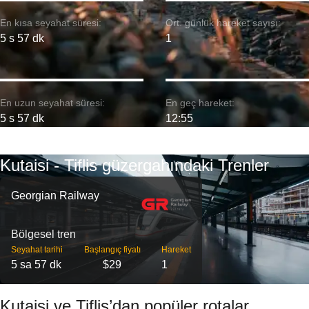
En kısa seyahat süresi:
Ort. günlük hareket sayısı:
5 s 57 dk
1
En uzun seyahat süresi:
En geç hareket:
5 s 57 dk
12:55
Kutaisi - Tiflis güzergahındaki Trenler
Georgian Railway
Bölgesel tren
Seyahat tarihi
Başlangıç ​​fiyatı
Hareket
5 sa 57 dk
$29
1
Kutaisi ve Tiflis’dan popüler rotalar