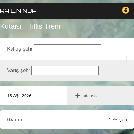
Kutaisi - Tiflis Treni
Kalkış şehri
Varış şehri
15 Ağu 2026
İade ekle
1
Yetişkin
Gezginler