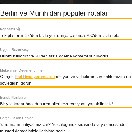
Berlin ve Münih’dan popüler rotalar
Kapsamlı Ağ
Tek platform, 34'den fazla yer, dünya çapında 700'den fazla rota.
Uygun Rezervasyon
Dilinizi biliyoruz ve 20'den fazla ödeme yöntemi sunuyoruz.
Mükemmel Değerlendirme
Gerçek
Rail Ninja yorumlarını
okuyun ve yolcularımızın hakkımızda ne
söylediğini görün.
Esnek Planlama
Bir yıla kadar önceden tren bileti rezervasyonu yapabilirsiniz!
Gerçek İnsan Desteği
Yardıma mı ihtiyacınız var? Yolculuğunuz sırasında veya öncesinde
müşteri desteğimizle iletişime geçin.