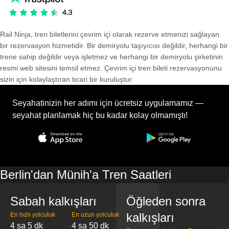
Rail Ninja, tren biletlerini çevrim içi olarak rezerve etmenizi sağlayan
bir rezervasyon hizmetidir. Bir demiryolu taşıyıcısı değildir, herhangi bir
trene sahip değildir veya işletmez ve herhangi bir demiryolu şirketinin
resmi web sitesini temsil etmez. Çevrim içi tren bileti rezervasyonunu
sizin için kolaylaştıran ticari bir kuruluştur.
Seyahatinizin her adımı için ücretsiz uygulamamız —
seyahat planlamak hiç bu kadar kolay olmamıştı!
Berlin'dan Münih'a Tren Saatleri
Sabah kalkışları
Öğleden sonra
kalkışları
En hızlı yolculuk
En uzun yolculuk
4 sa 5 dk
4 sa 50 dk