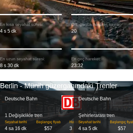
En kısa seyahat süresi:
Ort. günlük hareket sayısı:
4 s 5 dk
20
En uzun seyahat süresi:
En geç hareket:
8 s 30 dk
23:32
Berlin - Münih güzergahındaki Trenler
Deutsche Bahn
Deutsche Bahn
1 Değişiklikle tren
Şehirlerarası tren
Seyahat tarihi
Başlangıç ​​fiyatı
Hareket
Seyahat tarihi
Başlangıç ​​fiyat
4 sa 16 dk
$57
3
4 sa 5 dk
$57