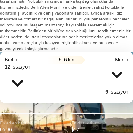
tasarlanmıştır. Yolculuk sırasında harika taşıt içi olanaklar da
hizmetinizdedir. Berlin'den Münih'ye giden trenler, rahat koltuklarla
donatılmış, aydınlık ve geniş vagonlara sahiptir, ayrıca aralıklı diz
mesafesi ve cömert bir bagaj alanı sunar. Büyük panaromik penceler,
yol boyunca muhteşem manzarayı hayranlıkla seyretmek için
mükemmeldir. Berlin'den Münih'ye tren yolcuğulunu tercih etmenin bir
diğer nedeni de, tren istasyonlarının şehir merkezlerine yakın olması,
toplu taşıma araçlarıyla kolayca erişilebilir olması ve bu sayede
gezmeyi çok kolaylaştırmasıdır.
Berlin
616 km
Münih
12 istasyon
6 istasyon
En erken hareket:
En düşük fiyat:
05:36
$57