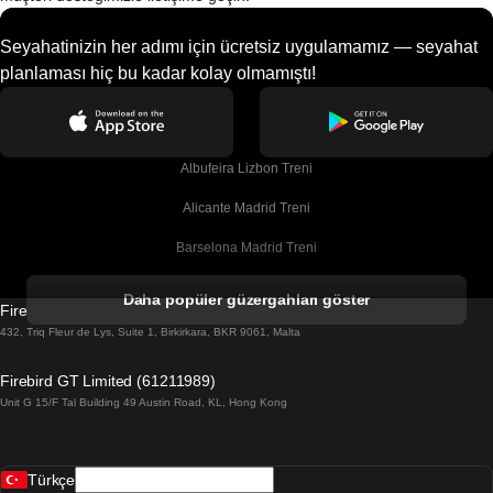
Seyahatinizin her adımı için ücretsiz uygulamamız — seyahat
planlaması hiç bu kadar kolay olmamıştı!
Albufeira Lizbon Treni
Alicante Madrid Treni
Barselona Madrid Treni
Barselona Malaga Treni
Daha popüler güzergahları göster
Firebird GT Limited (OC 1451)
Barselona Sevilla Treni
432, Triq Fleur de Lys, Suite 1, Birkirkara, BKR 9061, Malta
Barselona Valensiya Treni
Firebird GT Limited (61211989)
Unit G 15/F Tal Building 49 Austin Road, KL, Hong Kong
Belfast Dublin Treni
Bergen Oslo Treni
Türkçe
Berlin Prag Treni