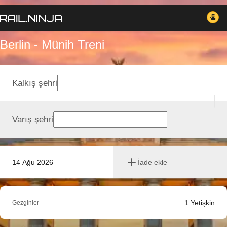
Berlin - Münih Treni
Kalkış şehri
Varış şehri
14 Ağu 2026
İade ekle
1
Yetişkin
Gezginler