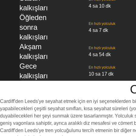
4 sa 10 dk
kalkışları
Öğleden
En hızlı yolculuk
sonra
4 sa 7 dk
kalkışları
Akşam
En hızlı yolculuk
4 sa 54 dk
kalkışları
Gece
En hızlı yolculuk
10 sa 17 dk
kalkışları
C
Cardiff'den Leeds'ye seyahat etmek için en iyi seçeneklerden biri
yapabilecekleri çeşitli seyahat sınıfları, kısa seyahat süreleri (
duyabilecekleri her şeyi sunmak üzere tasarlanmıştır. Yolculuk sı
geniş vagonlara sahiptir, ayrıca aralıklı diz mesafesi ve cöme
Cardiff'den Leeds'ye tren yolcuğulunu tercih etmenin bir diğer n