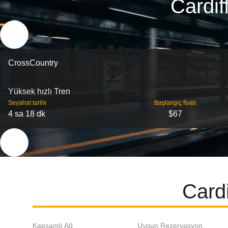
Cardif
CrossCountry
Yüksek hızlı Tren
Seyahat tarihi
Başlangıç ​​fiyatı
4 sa 18 dk
$67
Cardi
Kapsamlı Ağ
Uygun Rezervasyon