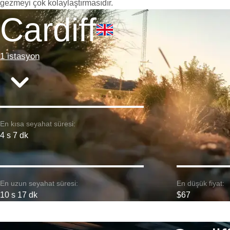
gezmeyi çok kolaylaştırmasıdır.
Cardiff
1 istasyon
En kısa seyahat süresi:
4 s 7 dk
En uzun seyahat süresi:
En düşük fiyat:
10 s 17 dk
$67