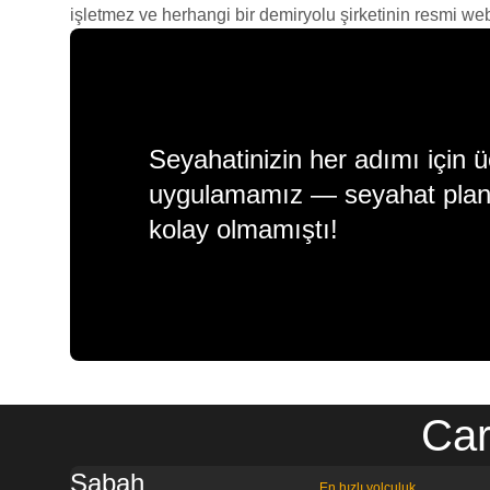
işletmez ve herhangi bir demiryolu şirketinin resmi web s
Seyahatinizin her adımı için ü
uygulamamız — seyahat plan
kolay olmamıştı!
Car
Sabah
En hızlı yolculuk