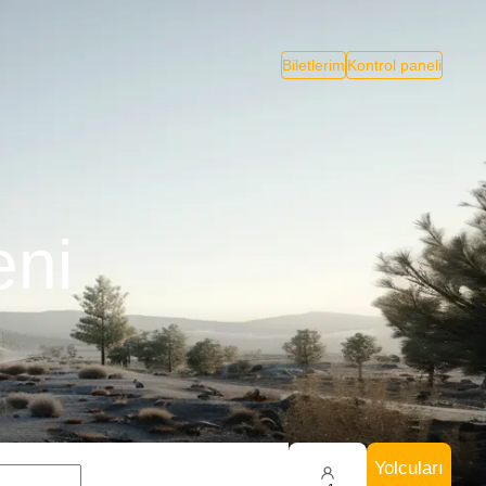
Biletlerim
Kontrol paneli
eni
Yolcuları