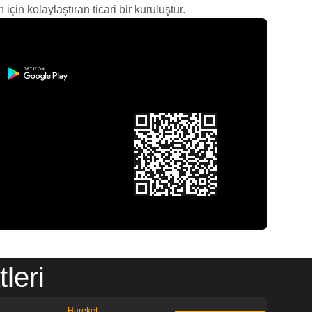
çin kolaylaştıran ticari bir kuruluştur.
leri
Hareket