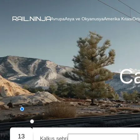
Avrupa
Asya ve Okyanusya
Amerika Kıtası
Ort
Ca
Bir Yön
Gidiş-Dönüş
13
Kalkış şehri