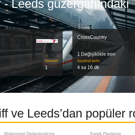
f - Leeds güzergahındaki 
CrossCountry
1 Değişiklikle tren
Hareket
Seyahat tarihi
1
4 sa 16 dk
ff ve Leeds’dan popüler r
Mükemmel Değerlendirme
Esnek Planlama