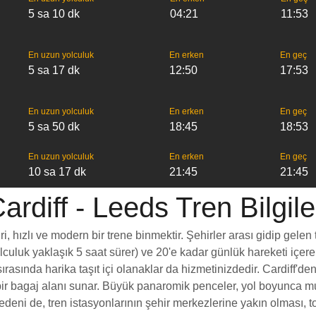
5 sa 10 dk
04:21
11:53
En uzun yolculuk
En erken
En geç
5 sa 17 dk
12:50
17:53
En uzun yolculuk
En erken
En geç
5 sa 50 dk
18:45
18:53
En uzun yolculuk
En erken
En geç
10 sa 17 dk
21:45
21:45
ardiff - Leeds Tren Bilgile
, hızlı ve modern bir trene binmektir. Şehirler arası gidip gelen 
yolculuk yaklaşık 5 saat sürer) ve 20'e kadar günlük hareketi içer
rasında harika taşıt içi olanaklar da hizmetinizdedir. Cardiff'den
rt bir bagaj alanı sunar. Büyük panaromik penceler, yol boyunc
edeni de, tren istasyonlarının şehir merkezlerine yakın olması, t