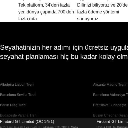
Tek platform, 34'den fazla
Dilinizi biliyoruz ve 20'd
yer, dünya çapında 700'den
fazla ödeme yöntemi
fazla rota.
sunuyoruz.
Seyahatinizin her adımı için ücretsiz uy
seyahat planlaması hiç bu kadar kolay olm
Albufeira Lizbon Treni
Alicante Madrid Treni
Barselona Sevilla Treni
Barselona Valensiya T
Berlin Prag Treni
Bratislava Budapeşte 
Budapeşte Viyana Treni
Busan Cheonan(Asan)
Firebird GT Limited (OC 1451)
Firebird GT Limi
Cheonan(Asan) Busan Treni
Coimbra Lizbon Treni
432, Triq Fleur de Lys, Suite 1, Birkirkara, BKR 9061, Malta
Unit G 15/F Tal Buildi