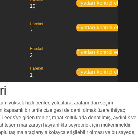
Fiyatları kontrol et
10
Hareket
Fiyatları kontrol et
7
Hareket
Fiyatları kontrol et
2
Hareket
Fiyatları kontrol et
1
ri
tüm yüksek hızlı trenler, yolculara, aralarından seçim
en kapsamlı bir tarife çizelgesi de dahil olmak üzere ihtiyaç
 Leeds'ye giden trenler, rahat koltuklarla donatılmış, aydınlık ve
a muhteşem manzarayı hayranlıkla seyretmek için mükemmeldir.
oplu taşıma araçlarıyla kolayca erişilebilir olması ve bu sayede