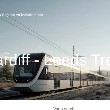
a Doğu ve Afrika
Hakkımızda
rdiff - Leeds Tr
Varış şehri