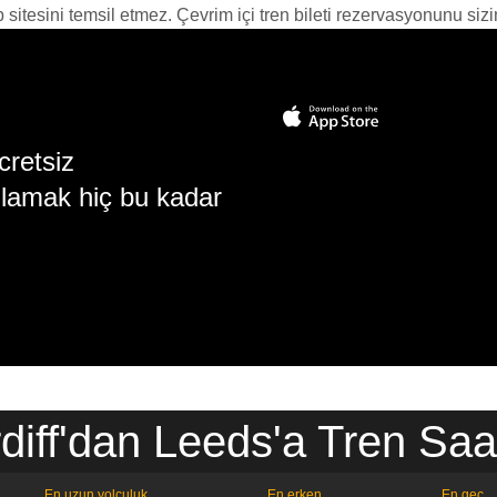
itesini temsil etmez. Çevrim içi tren bileti rezervasyonunu sizin i
cretsiz
lamak hiç bu kadar
diff'dan Leeds'a Tren Saat
En uzun yolculuk
En erken
En geç