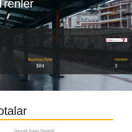
Trenler
Başlangıç ​​fiyatı
Hareket
$84
3
otalar
Gerçek İnsan Desteği