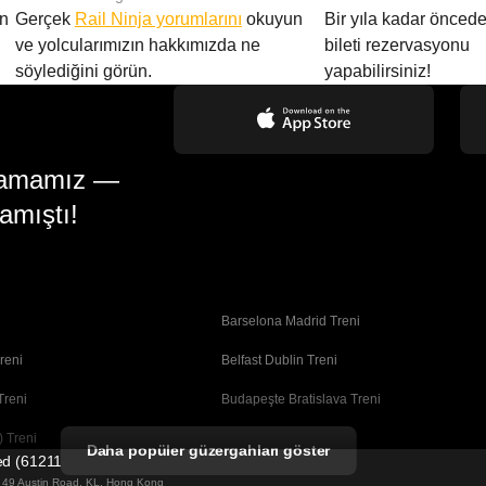
en
Gerçek
Rail Ninja yorumlarını
okuyun
Bir yıla kadar öncede
ve yolcularımızın hakkımızda ne
bileti rezervasyonu
söylediğini görün.
yapabilirsiniz!
gulamamız —
amıştı!
Barselona Madrid Treni
reni
Belfast Dublin Treni
Treni
Budapeşte Bratislava Treni
 Treni
Busan Seul Treni
Daha popüler güzergahları göster
ted (61211989)
Coimbra Porto Treni
ng 49 Austin Road, KL, Hong Kong