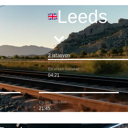
Leeds
2 istasyon
En erken hareket:
04:21
En geç hareket:
21:45