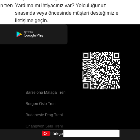
n tren
Yardıma mı ihtiyacınız var? Yolculuğunuz
sırasında veya öncesinde müşteri desteğimizle
iletişime geçin.
Barselona Malaga Treni
Bergen Oslo Treni
Budapeşte Prag Treni
Changwon Seul Treni
Türkçe
Cork Dublin Treni