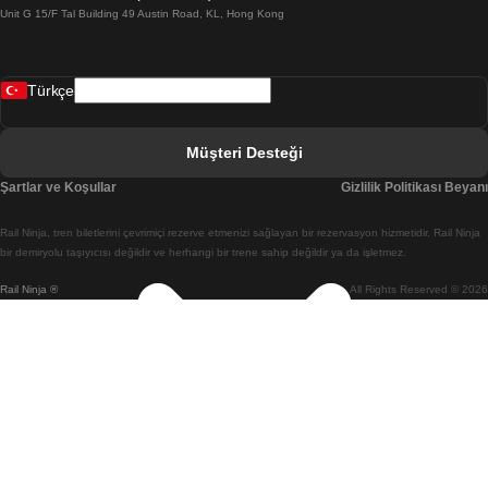
Unit G 15/F Tal Building 49 Austin Road, KL, Hong Kong
Belfast Dublin Treni
Bergen Oslo Treni
Türkçe
Berlin Prag Treni
Bratislava Budapeşte Treni
Müşteri Desteği
Budapeşte Bratislava Treni
Şartlar ve Koşullar
Gizlilik Politikası Beyanı
Budapeşte Prag Treni
Rail Ninja, tren biletlerini çevrimiçi rezerve etmenizi sağlayan bir rezervasyon hizmetidir. Rail Ninja
Budapeşte Viyana Treni
bir demiryolu taşıyıcısı değildir ve herhangi bir trene sahip değildir ya da işletmez.
Rail Ninja ®
All Rights Reserved © 2026
Busan Cheonan(Asan) Treni
Busan Seul Treni
Changwon Seul Treni
Cheonan(Asan) Busan Treni
Coimbra Lizbon Treni