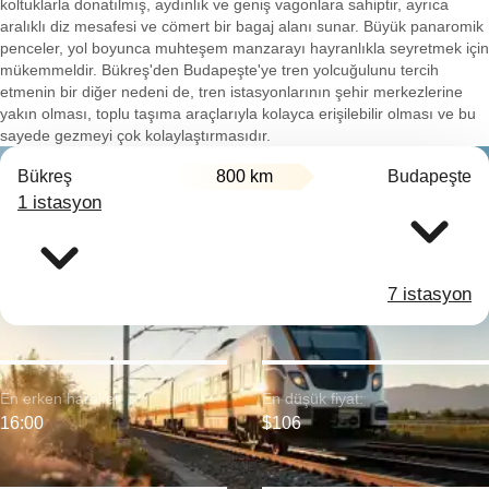
koltuklarla donatılmış, aydınlık ve geniş vagonlara sahiptir, ayrıca
aralıklı diz mesafesi ve cömert bir bagaj alanı sunar. Büyük panaromik
penceler, yol boyunca muhteşem manzarayı hayranlıkla seyretmek için
mükemmeldir. Bükreş'den Budapeşte'ye tren yolcuğulunu tercih
etmenin bir diğer nedeni de, tren istasyonlarının şehir merkezlerine
yakın olması, toplu taşıma araçlarıyla kolayca erişilebilir olması ve bu
sayede gezmeyi çok kolaylaştırmasıdır.
Bükreş
800 km
Budapeşte
1 istasyon
7 istasyon
En erken hareket:
En düşük fiyat:
16:00
$106