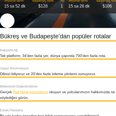
Seyahat tarihi
Başlangıç ​​fiyatı
Hareket
Seyahat tarihi
Başlangıç ​​fiya
15 sa 52 dk
$128
1
15 sa 26 dk
$106
Bükreş ve Budapeşte’dan popüler rotalar
Kapsamlı Ağ
Tek platform, 34'den fazla yer, dünya çapında 700'den fazla rota.
Uygun Rezervasyon
Dilinizi biliyoruz ve 20'den fazla ödeme yöntemi sunuyoruz.
Mükemmel Değerlendirme
Gerçek
Rail Ninja yorumlarını
okuyun ve yolcularımızın hakkımızda ne
söylediğini görün.
Esnek Planlama
Bir yıla kadar önceden tren bileti rezervasyonu yapabilirsiniz!