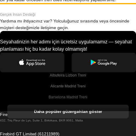
Gerçek İnsan Desteği
Yardıma mı ihtiyacınız var? Yolculuğunuz sırasında veya öncesinde
müşteri desteğimizle iletişime geçin.
Seyahatinizin her adımı için ücretsiz uygulamamız — seyahat
planlaması hiç bu kadar kolay olmamıştı!
Albufeira Lizbon Treni
Alicante Madrid Treni
Barselona Madrid Treni
Barselona Malaga Treni
Daha popüler güzergahları göster
Firebird GT Limited (OC 1451)
Barselona Sevilla Treni
432, Triq Fleur de Lys, Suite 1, Birkirkara, BKR 9061, Malta
Barselona Valensiya Treni
Firebird GT Limited (61211989)