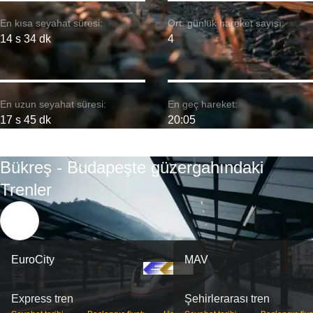
En kısa seyahat süresi:
Ort. günlük hareket sayısı:
14 s 34 dk
4
En uzun seyahat süresi:
En geç hareket:
17 s 45 dk
20:05
Bükreş - Budapeşte güzergahındaki
Trenler
EuroCity
MAV
Express tren
Şehirlerarası tren