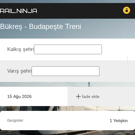
Bükreş - Budapeşte Treni
Kalkış şehri
Varış şehri
15 Ağu 2026
İade ekle
1
Yetişkin
Gezginler