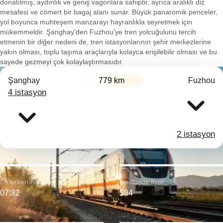
donatılmış, aydınlık ve geniş vagonlara sahiptir, ayrıca aralıklı diz
mesafesi ve cömert bir bagaj alanı sunar. Büyük panaromik penceler,
yol boyunca muhteşem manzarayı hayranlıkla seyretmek için
mükemmeldir. Şanghay'den Fuzhou'ye tren yolcuğulunu tercih
etmenin bir diğer nedeni de, tren istasyonlarının şehir merkezlerine
yakın olması, toplu taşıma araçlarıyla kolayca erişilebilir olması ve bu
sayede gezmeyi çok kolaylaştırmasıdır.
Şanghay
779 km
Fuzhou
4 istasyon
2 istasyon
En erken hareket:
En düşük fiyat:
07:32
$94