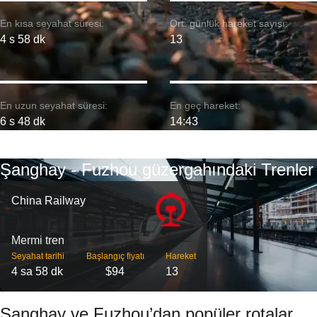
En kısa seyahat süresi:
Ort. günlük hareket sayısı:
4 s 58 dk
13
En uzun seyahat süresi:
En geç hareket:
6 s 48 dk
14:43
Şanghay - Fuzhou güzergahındaki Trenler
China Railway
Mermi tren
Seyahat tarihi
Başlangıç ​​fiyatı
Hareket
4 sa 58 dk
$94
13
Şanghay ve Fuzhou’dan popüler rotalar