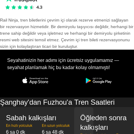
Rail Ninja, tren biletlerini çevrim içi olarak rezerve etmenizi sağlayan
bir rezervasyon hizmetidir. Bir demiryolu taşıyıcısı değildir, herhangi bir
trene sahip değildir veya işletmez ve herhangi bir demiryolu şirketinin
resmi web sitesini temsil etmez. Çevrim içi tren bileti rezervasyonunu
sizin için kolaylaştıran ticari bir kuruluştur.
Seyahatinizin her adımı için ücretsiz uygulamamız —
seyahat planlamak hiç bu kadar kolay olmamıştı!
Şanghay'dan Fuzhou'a Tren Saatleri
Sabah kalkışları
Öğleden sonra
kalkışları
En hızlı yolculuk
En uzun yolculuk
6 sa 0 dk
6 sa 48 dk