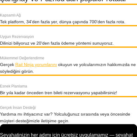
Kapsamlı Ağ
Tek platform, 34'den fazla yer, dünya çapında 700'den fazla rota.
Uygun Rezervasyon
Dilinizi biliyoruz ve 20'den fazla ödeme yöntemi sunuyoruz.
Mükemmel Değerlendirme
Gerçek
Rail Ninja yorumlarını
okuyun ve yolcularımızın hakkımızda ne
söylediğini görün.
Esnek Planlama
Bir yıla kadar önceden tren bileti rezervasyonu yapabilirsiniz!
Gerçek İnsan Desteği
Yardıma mı ihtiyacınız var? Yolculuğunuz sırasında veya öncesinde
müşteri desteğimizle iletişime geçin.
Seyahatinizin her adımı için ücretsiz uygulamamız — seyahat