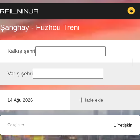
Şanghay - Fuzhou Treni
Kalkış şehri
Varış şehri
14 Ağu 2026
İade ekle
1
Yetişkin
Gezginler