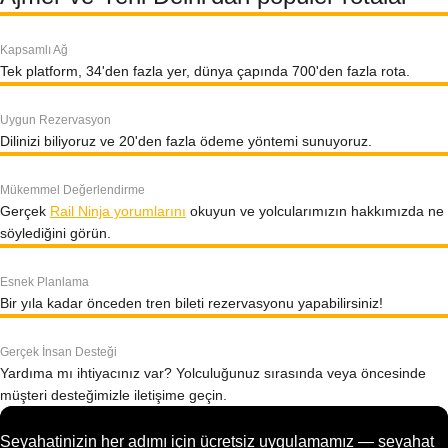
Kapsamlı Ağ
Tek platform, 34'den fazla yer, dünya çapında 700'den fazla rota.
Uygun Rezervasyon
Dilinizi biliyoruz ve 20'den fazla ödeme yöntemi sunuyoruz.
Mükemmel Değerlendirme
Gerçek
Rail Ninja yorumlarını
okuyun ve yolcularımızın hakkımızda ne
söylediğini görün.
Esnek Planlama
Bir yıla kadar önceden tren bileti rezervasyonu yapabilirsiniz!
Gerçek İnsan Desteği
Yardıma mı ihtiyacınız var? Yolculuğunuz sırasında veya öncesinde
müşteri desteğimizle iletişime geçin.
Seyahatinizin her adımı için ücretsiz uygulamamız — seyahat