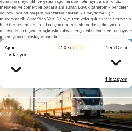
donatılmış, aydınlık ve geniş vagonlara sahiptir, ayrıca aralıklı diz
mesafesi ve cömert bir bagaj alanı sunar. Büyük panaromik penceler,
yol boyunca muhteşem manzarayı hayranlıkla seyretmek için
mükemmeldir. Ajmer'den Yeni Delhi'ye tren yolcuğulunu tercih etmenin
bir diğer nedeni de, tren istasyonlarının şehir merkezlerine yakın
olması, toplu taşıma araçlarıyla kolayca erişilebilir olması ve bu sayede
gezmeyi çok kolaylaştırmasıdır.
Ajmer
450 km
Yeni Delhi
1 istasyon
4 istasyon
En erken hareket:
En düşük fiyat:
01:10
$42