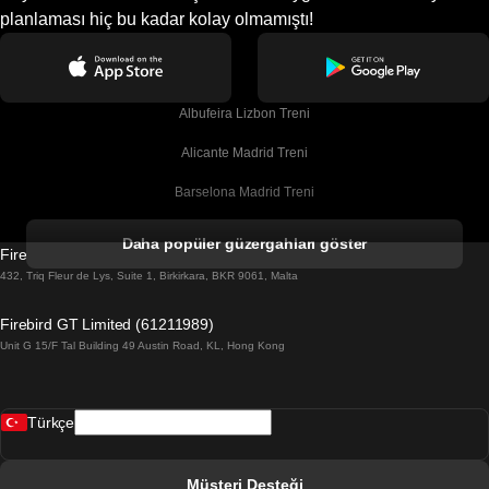
planlaması hiç bu kadar kolay olmamıştı!
Albufeira Lizbon Treni
Alicante Madrid Treni
Barselona Madrid Treni
Barselona Malaga Treni
Daha popüler güzergahları göster
Firebird GT Limited (OC 1451)
Barselona Sevilla Treni
432, Triq Fleur de Lys, Suite 1, Birkirkara, BKR 9061, Malta
Barselona Valensiya Treni
Firebird GT Limited (61211989)
Unit G 15/F Tal Building 49 Austin Road, KL, Hong Kong
Belfast Dublin Treni
Bergen Oslo Treni
Türkçe
Berlin Prag Treni
Bratislava Budapeşte Treni
Müşteri Desteği