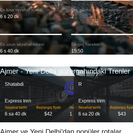
En kısa seyahat süresi:
Ort. günlük hareket sayısı:
6 s 20 dk
2
En uzun seyahat süresi:
En geç hareket:
6 s 40 dk
15:50
Ajmer - Yeni Delhi güzergahındaki Trenler
Shatabdi
R
Express tren
Express tren
Seyahat tarihi
Başlangıç ​​fiyatı
Hareket
Seyahat tarihi
Başlangıç ​​fiyat
6 sa 40 dk
$42
1
6 sa 20 dk
$43
Ajmer ve Yeni Delhi’dan popüler rotalar