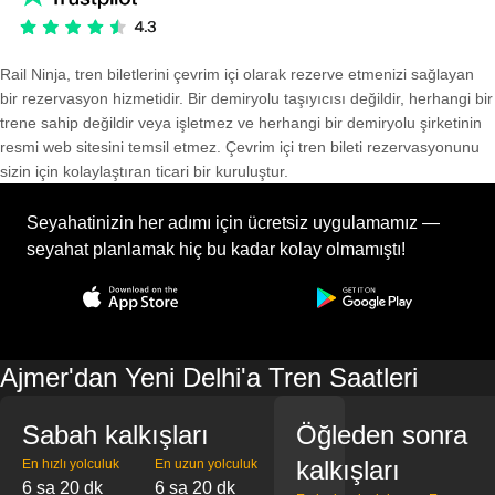
Rail Ninja, tren biletlerini çevrim içi olarak rezerve etmenizi sağlayan
bir rezervasyon hizmetidir. Bir demiryolu taşıyıcısı değildir, herhangi bir
trene sahip değildir veya işletmez ve herhangi bir demiryolu şirketinin
resmi web sitesini temsil etmez. Çevrim içi tren bileti rezervasyonunu
sizin için kolaylaştıran ticari bir kuruluştur.
Seyahatinizin her adımı için ücretsiz uygulamamız —
seyahat planlamak hiç bu kadar kolay olmamıştı!
Ajmer'dan Yeni Delhi'a Tren Saatleri
Sabah kalkışları
Öğleden sonra
kalkışları
En hızlı yolculuk
En uzun yolculuk
6 sa 20 dk
6 sa 20 dk