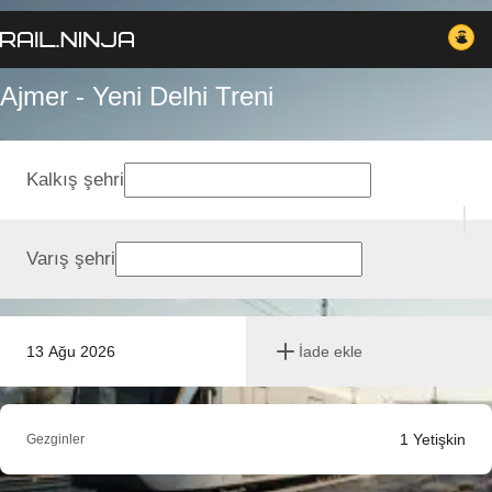
Ajmer - Yeni Delhi Treni
Kalkış şehri
Varış şehri
13 Ağu 2026
İade ekle
1
Yetişkin
Gezginler