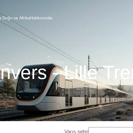
a Doğu ve Afrika
Hakkımızda
nvers - Lille Tre
Varış şehri