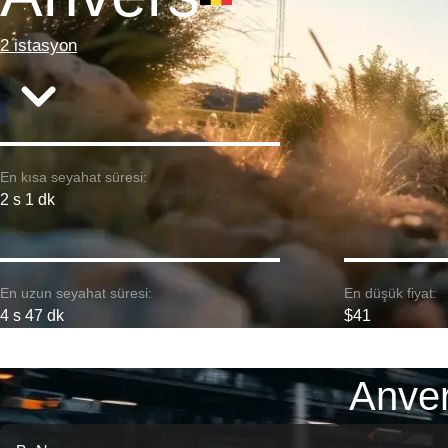
2 istasyon
En kısa seyahat süresi:
2 s 1 dk
En uzun seyahat süresi:
En düşük fiyat:
4 s 47 dk
$41
Anver