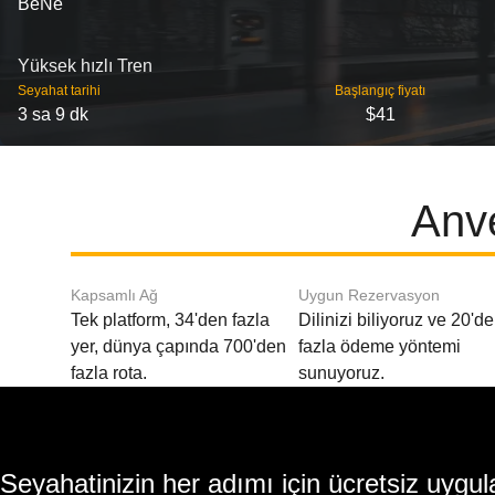
BeNe
Yüksek hızlı Tren
Seyahat tarihi
Başlangıç ​​fiyatı
3 sa 9 dk
$41
Anve
Kapsamlı Ağ
Uygun Rezervasyon
Tek platform, 34'den fazla
Dilinizi biliyoruz ve 20'd
yer, dünya çapında 700'den
fazla ödeme yöntemi
fazla rota.
sunuyoruz.
Seyahatinizin her adımı için ücretsiz uy