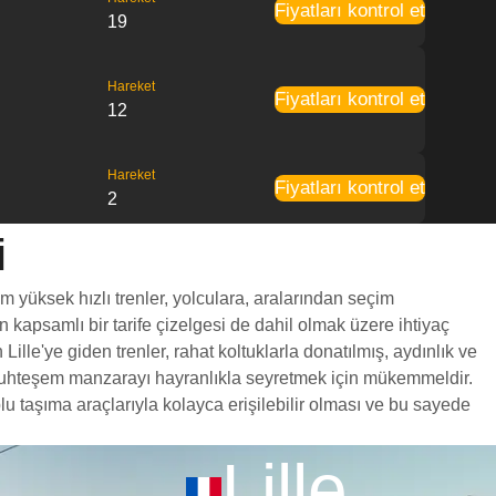
Fiyatları kontrol et
19
Hareket
Fiyatları kontrol et
12
Hareket
Fiyatları kontrol et
2
i
üm yüksek hızlı trenler, yolculara, aralarından seçim
en kapsamlı bir tarife çizelgesi de dahil olmak üzere ihtiyaç
ille'ye giden trenler, rahat koltuklarla donatılmış, aydınlık ve
a muhteşem manzarayı hayranlıkla seyretmek için mükemmeldir.
lu taşıma araçlarıyla kolayca erişilebilir olması ve bu sayede
Lille