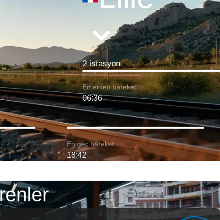
2 istasyon
En erken hareket:
06:36
En geç hareket:
18:42
renler