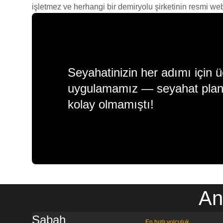
işletmez ve herhangi bir demiryolu şirketinin resmi web s
Seyahatinizin her adımı için ü
uygulamamız — seyahat plan
kolay olmamıştı!
An
Sabah
En hızlı yolculuk