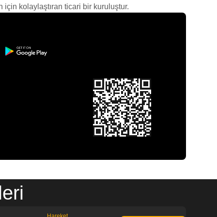
çin kolaylaştıran ticari bir kuruluştur.
eri
Hareket