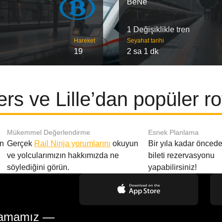
BeNe
1 Değişiklikle tren
Hareket
Seyahat tarihi
19
2 sa 1 dk
rs ve Lille’dan popüler ro
Mükemmel Değerlendirme
Esnek Planlama
en
Gerçek
Rail Ninja yorumlarını
okuyun
Bir yıla kadar öncede
ve yolcularımızın hakkımızda ne
bileti rezervasyonu
söylediğini görün.
yapabilirsiniz!
gulamamız —