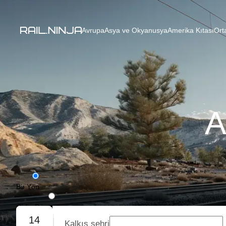
Avrupa
Asya ve Okyanusya
Amerika Kıtası
Ort
A
Bir Yön
Gidiş-Dönüş
14
Kalkış şehri