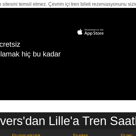
itesini temsil etmez. Çevrim içi tren bileti rezervasyonunu sizin i
cretsiz
lamak hiç bu kadar
vers'dan Lille'a Tren Saatl
En uzun yolculuk
En erken
En geç