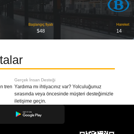
Başlangıç ​​fiyatı
Hareket
$48
14
talar
Gerçek İnsan Desteği
n tren
Yardıma mı ihtiyacınız var? Yolculuğunuz
sırasında veya öncesinde müşteri desteğimizle
iletişime geçin.