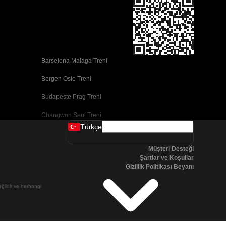
Barselona Malaga Treni
Bergen Oslo Treni
Budapeşte Prag Treni
Changwon Seul Treni
Türkçe
Cork Dublin Treni
Müşteri Desteği
Dublin Cork Treni
Şartlar ve Koşullar
Gizlilik Politikası Beyanı
Faro Porto Treni
değildir ve herhangi
Galway Dublin Treni
Göteborg Stokhholm Treni
Kopenhag Stokhholm Treni