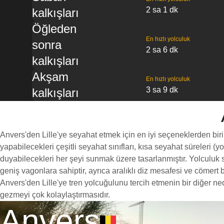
2 sa 1 dk
kalkışları
Öğleden
En hızlı yolculuk
sonra
2 sa 6 dk
kalkışları
Akşam
En hızlı yolculuk
3 sa 9 dk
kalkışları
Anvers'den Lille'ye seyahat etmek için en iyi seçeneklerden biri,
yapabilecekleri çeşitli seyahat sınıfları, kısa seyahat süreleri (
duyabilecekleri her şeyi sunmak üzere tasarlanmıştır. Yolculuk sır
geniş vagonlara sahiptir, ayrıca aralıklı diz mesafesi ve cöme
Anvers'den Lille'ye tren yolcuğulunu tercih etmenin bir diğer ned
gezmeyi çok kolaylaştırmasıdır.
Anvers