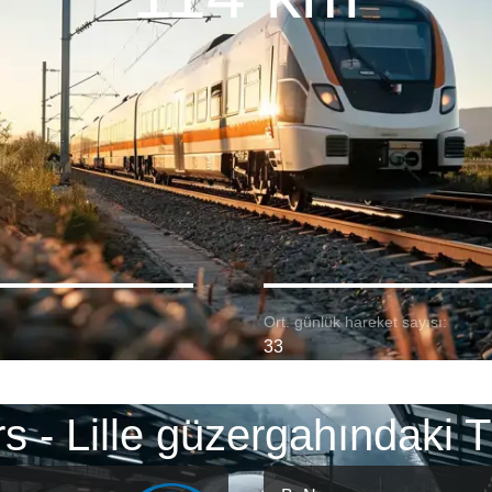
Ort. günlük hareket sayısı:
33
s - Lille güzergahındaki T