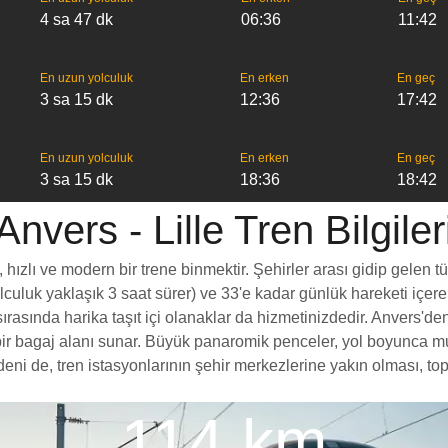
4 sa 47 dk
06:36
11:42
En uzun yolculuk
En erken
En geç
3 sa 15 dk
12:36
17:42
En uzun yolculuk
En erken
En geç
3 sa 15 dk
18:36
18:42
Anvers - Lille Tren Bilgiler
 hızlı ve modern bir trene binmektir. Şehirler arası gidip gelen t
yolculuk yaklaşık 3 saat sürer) ve 33'e kadar günlük hareketi içer
asında harika taşıt içi olanaklar da hizmetinizdedir. Anvers'den L
rt bir bagaj alanı sunar. Büyük panaromik penceler, yol boyunc
eni de, tren istasyonlarının şehir merkezlerine yakın olması, top
114 km