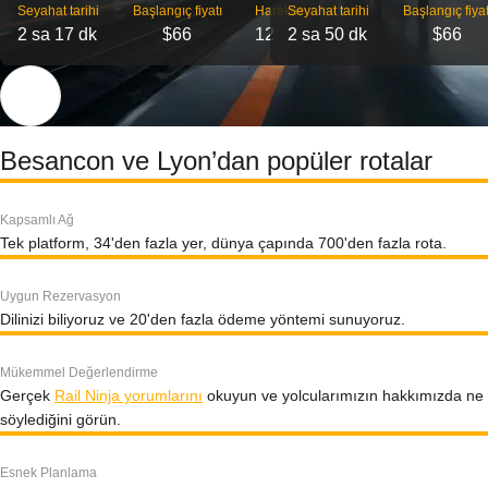
Seyahat tarihi
Başlangıç ​​fiyatı
Hareket
Seyahat tarihi
Başlangıç ​​fiyat
2 sa 17 dk
$66
12
2 sa 50 dk
$66
Besancon ve Lyon’dan popüler rotalar
Kapsamlı Ağ
Tek platform, 34'den fazla yer, dünya çapında 700'den fazla rota.
Uygun Rezervasyon
Dilinizi biliyoruz ve 20'den fazla ödeme yöntemi sunuyoruz.
Mükemmel Değerlendirme
Gerçek
Rail Ninja yorumlarını
okuyun ve yolcularımızın hakkımızda ne
söylediğini görün.
Esnek Planlama