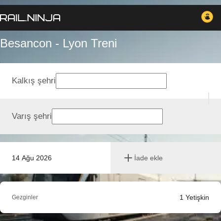
Besancon - Lyon Treni
Kalkış şehri
Varış şehri
14 Ağu 2026
İade ekle
1
Yetişkin
Gezginler