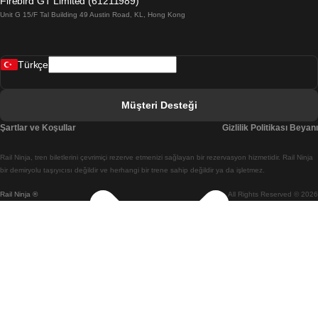
Firebird GT Limited (61211989)
Unit G 15/F Tal Building 49 Austin Road, KL, Hong Kong
Belfast Dublin Treni
Bergen Oslo Treni
Türkçe
Berlin Prag Treni
Bratislava Budapeşte Treni
Müşteri Desteği
Budapeşte Bratislava Treni
Şartlar ve Koşullar
Gizlilik Politikası Beyanı
Budapeşte Prag Treni
Rail Ninja, tren biletlerini çevrimiçi rezerve etmenizi sağlayan bir rezervasyon hizmetidir. Rail Ninja
Budapeşte Viyana Treni
bir demiryolu taşıyıcısı değildir ve herhangi bir trene sahip değildir ya da işletmez.
Rail Ninja ®
All Rights Reserved © 2026
Busan Cheonan(Asan) Treni
Busan Seul Treni
Changwon Seul Treni
Cheonan(Asan) Busan Treni
Coimbra Lizbon Treni