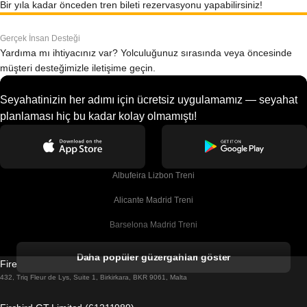
Bir yıla kadar önceden tren bileti rezervasyonu yapabilirsiniz!
Gerçek İnsan Desteği
Yardıma mı ihtiyacınız var? Yolculuğunuz sırasında veya öncesinde
müşteri desteğimizle iletişime geçin.
Seyahatinizin her adımı için ücretsiz uygulamamız — seyahat
planlaması hiç bu kadar kolay olmamıştı!
Albufeira Lizbon Treni
Alicante Madrid Treni
Barselona Madrid Treni
Barselona Malaga Treni
Daha popüler güzergahları göster
Firebird GT Limited (OC 1451)
Barselona Sevilla Treni
432, Triq Fleur de Lys, Suite 1, Birkirkara, BKR 9061, Malta
Barselona Valensiya Treni