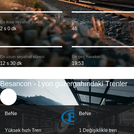
En kısa seyahat süresi:
Ort. günlük hareket sayısı:
2 s 0 dk
46
En uzun seyahat süresi:
En geç hareket:
12 s 30 dk
19:53
Besancon - Lyon güzergahındaki Trenler
BeNe
BeNe
Yüksek hızlı Tren
1 Değişiklikle tren