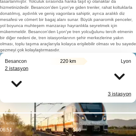
tasarlanmıştır. Yolculuk sırasında harika taşıt içi olanaklar da
hizmetinizdedir. Besancon'den Lyon'ye giden trenler, rahat koltuklarla
donatılmış, aydınlık ve geniş vagonlara sahiptir, ayrıca aralıklı diz
mesafesi ve cömert bir bagaj alanı sunar. Büyük panaromik penceler,
yol boyunca muhteşem manzarayı hayranlıkla seyretmek için
mükemmeldir. Besancon'den Lyon'ye tren yolcuğulunu tercih etmenin
bir diğer nedeni de, tren istasyonlarının şehir merkezlerine yakın
olması, toplu taşıma araçlarıyla kolayca erişilebilir olması ve bu sayede
gezmeyi çok kolaylaştırmasıdır.
Besancon
220 km
Lyon
2 istasyon
3 istasyon
En erken hareket:
En düşük fiyat:
06:51
$66