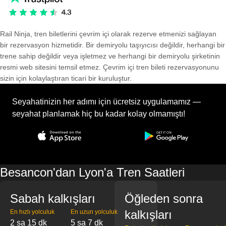
Rail Ninja, tren biletlerini çevrim içi olarak rezerve etmenizi sağlayan
bir rezervasyon hizmetidir. Bir demiryolu taşıyıcısı değildir, herhangi bir
trene sahip değildir veya işletmez ve herhangi bir demiryolu şirketinin
resmi web sitesini temsil etmez. Çevrim içi tren bileti rezervasyonunu
sizin için kolaylaştıran ticari bir kuruluştur.
Seyahatinizin her adımı için ücretsiz uygulamamız —
seyahat planlamak hiç bu kadar kolay olmamıştı!
Besancon'dan Lyon'a Tren Saatleri
Sabah kalkışları
Öğleden sonra
kalkışları
En hızlı yolculuk
En uzun yolculuk
2 sa 15 dk
5 sa 7 dk