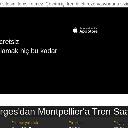
itesini temsil etmez. Çevrim içi tren bileti rezervasyonunu sizin i
cretsiz
lamak hiç bu kadar
rges'dan Montpellier'a Tren Saat
En uzun yolculuk
En erken
En geç