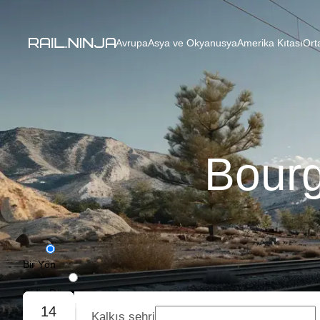
Avrupa
Asya ve Okyanusya
Amerika Kıtası
Ort
Bourg
Bir Yön
Gidiş-Dönüş
14
Kalkış şehri