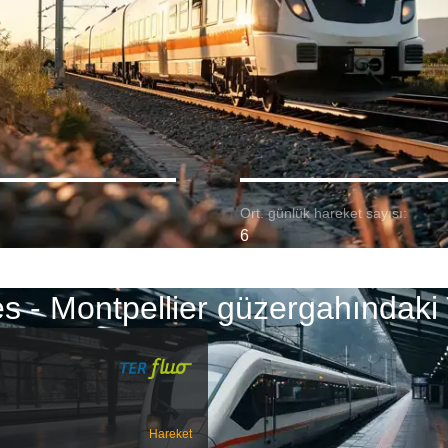
Ort. günlük hareket sayısı:
6
s - Montpellier güzergahındaki 
Hareket