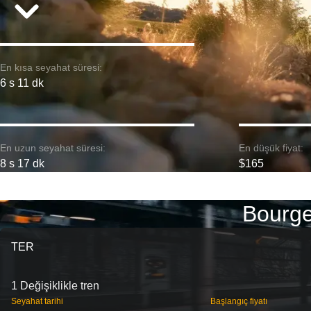
En kısa seyahat süresi:
6 s 11 dk
En uzun seyahat süresi:
En düşük fiyat:
8 s 17 dk
$165
Bourge
TER
1 Değişiklikle tren
Seyahat tarihi
Başlangıç ​​fiyatı