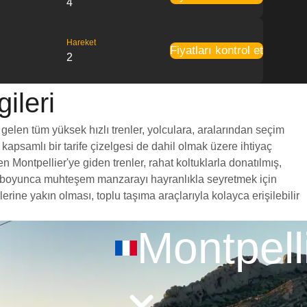
4
Hareket
Fiyatları kontrol et
2
ileri
 gelen tüm yüksek hızlı trenler, yolculara, aralarından seçim
 kapsamlı bir tarife çizelgesi de dahil olmak üzere ihtiyaç
n Montpellier'ye giden trenler, rahat koltuklarla donatılmış,
yol boyunca muhteşem manzarayı hayranlıkla seyretmek için
ine yakın olması, toplu taşıma araçlarıyla kolayca erişilebilir
Montpell