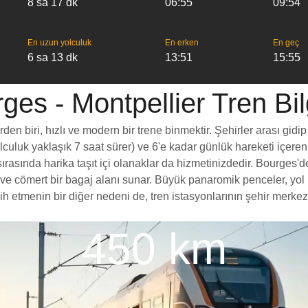
8 sa 17 dk
06:55
09:54
En uzun yolculuk
En erken
En geç
6 sa 13 dk
13:51
15:55
ges - Montpellier Tren Bilg
n biri, hızlı ve modern bir trene binmektir. Şehirler arası gidip
yolculuk yaklaşık 7 saat sürer) ve 6'e kadar günlük hareketi içeren
rasında harika taşıt içi olanaklar da hizmetinizdedir. Bourges'de
esi ve cömert bir bagaj alanı sunar. Büyük panaromik penceler, 
etmenin bir diğer nedeni de, tren istasyonlarının şehir merkezler
450 km