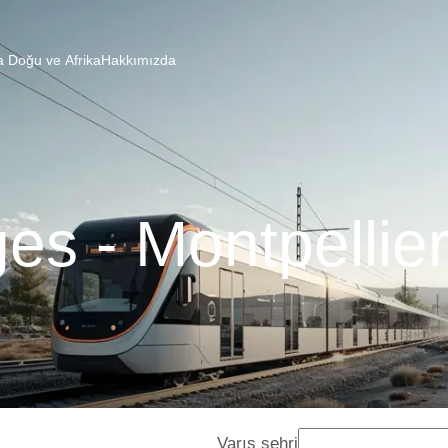
a Doğu ve Afrika
Hakkımızda
es - Montpellier
Varış şehri