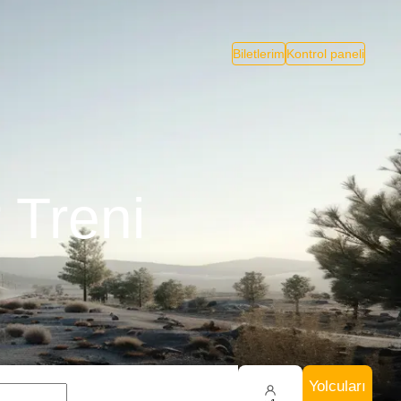
Biletlerim
Kontrol paneli
 Treni
Yolcuları