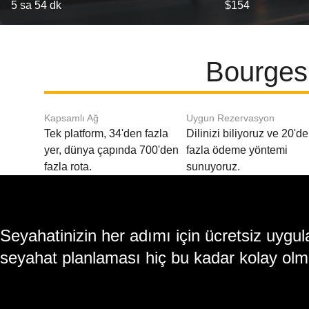
5 sa 54 dk
$154
Bourges 
Kapsamlı Ağ
Uygun Rezervasyon
Tek platform, 34'den fazla
Dilinizi biliyoruz ve 20'd
yer, dünya çapında 700'den
fazla ödeme yöntemi
fazla rota.
sunuyoruz.
Seyahatinizin her adımı için ücretsiz uy
seyahat planlaması hiç bu kadar kolay olm