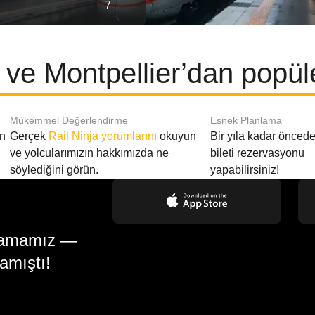
7
ve Montpellier’dan popüle
Mükemmel Değerlendirme
Esnek Planlama
en
Gerçek
Rail Ninja yorumlarını
okuyun
Bir yıla kadar öncede
ve yolcularımızın hakkımızda ne
bileti rezervasyonu
söylediğini görün.
yapabilirsiniz!
gulamamız —
amıştı!