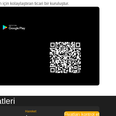
çin kolaylaştıran ticari bir kuruluştur.
leri
Hareket
Fiyatları kontrol et