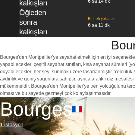
6 sa 14 dk
kalkışları
Öğleden
En hızlı yolculuk
sonra
6 sa 11 dk
kalkışları
Bour
Bourges'den Montpellier'ye seyahat etmek için en iyi seçeneklerde
yapabilecekleri çeşitli seyahat sınıfları, kısa seyahat süreleri (
duyabilecekleri her şeyi sunmak üzere tasarlanmıştır. Yolculuk sı
aydınlık ve geniş vagonlara sahiptir, ayrıca aralıklı diz mesaf
mükemmeldir. Bourges'den Montpellier'ye tren yolcuğulunu tercih 
olması ve bu sayede gezmeyi çok kolaylaştırmasıdır.
Bourges
1 istasyon