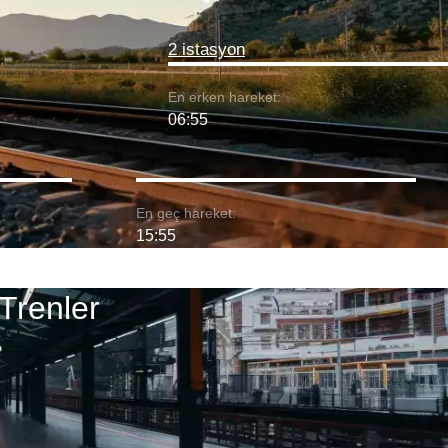
2 istasyon
En erken hareket:
06:55
En geç hareket:
15:55
Trenler