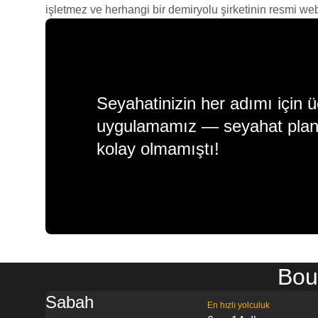
işletmez ve herhangi bir demiryolu şirketinin resmi web s
Seyahatinizin her adımı için ü
uygulamamız — seyahat plan
kolay olmamıştı!
Bou
Sabah
En hızlı yolculuk