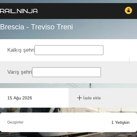
Brescia - Treviso Treni
Kalkış şehri
Varış şehri
15 Ağu 2026
İade ekle
1
Yetişkin
Gezginler