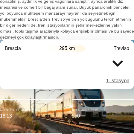
donatılmış, aydınlık ve geniş vagonlara sahiptir, ayrıca aralıklı diz
mesafesi ve cömert bir bagaj alanı sunar. Büyük panaromik penceler,
yol boyunca muhteşem manzarayı hayranlıkla seyretmek için
mükemmeldir. Brescia'den Treviso'ye tren yolcuğulunu tercih etmenin
bir diğer nedeni de, tren istasyonlarının şehir merkezlerine yakın
olması, toplu taşıma araçlarıyla kolayca erişilebilir olması ve bu sayede
gezmeyi çok kolaylaştırmasıdır.
Brescia
295 km
Treviso
1 istasyon
En erken hareket:
En düşük fiyat:
18:13
$50