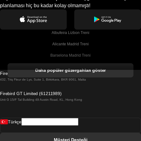
planlaması hiç bu kadar kolay olmamıştı!
Albufeira Lizbon Treni
Alicante Madrid Treni
Barselona Madrid Treni
Barselona Malaga Treni
Daha popüler güzergahları göster
Firebird GT Limited (OC 1451)
Barselona Sevilla Treni
432, Triq Fleur de Lys, Suite 1, Birkirkara, BKR 9061, Malta
Barselona Valensiya Treni
Firebird GT Limited (61211989)
Unit G 15/F Tal Building 49 Austin Road, KL, Hong Kong
Belfast Dublin Treni
Bergen Oslo Treni
Türkçe
Berlin Prag Treni
Bratislava Budapeşte Treni
Müşteri Desteği