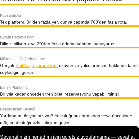
Kapsamlı Ağ
Tek platform, 34'den fazla yer, dünya çapında 700'den fazla rota.
Uygun Rezervasyon
Dilinizi biliyoruz ve 20'den fazla ödeme yöntemi sunuyoruz.
Mükemmel Değerlendirme
Gerçek
Rail Ninja yorumlarını
okuyun ve yolcularımızın hakkımızda ne
söylediğini görün.
Esnek Planlama
Bir yıla kadar önceden tren bileti rezervasyonu yapabilirsiniz!
Gerçek İnsan Desteği
Yardıma mı ihtiyacınız var? Yolculuğunuz sırasında veya öncesinde
müşteri desteğimizle iletişime geçin.
Seyahatinizin her adımı için ücretsiz uygulamamız — seyahat