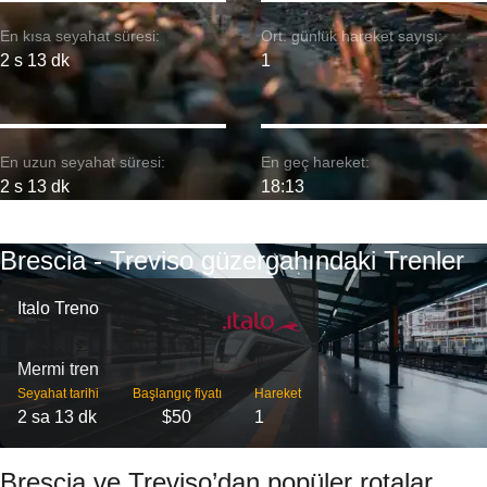
En kısa seyahat süresi:
Ort. günlük hareket sayısı:
2 s 13 dk
1
En uzun seyahat süresi:
En geç hareket:
2 s 13 dk
18:13
Brescia - Treviso güzergahındaki Trenler
Italo Treno
Mermi tren
Seyahat tarihi
Başlangıç ​​fiyatı
Hareket
2 sa 13 dk
$50
1
Brescia ve Treviso’dan popüler rotalar