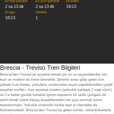
En hızlı yolculuk
En uzun yolculuk
En erken
2 sa 13 dk
2 sa 13 dk
18:13
En geç
Hareket
18:13
1
Brescia - Treviso Tren Bilgileri
Brescia'den Treviso'ye seyahat etmek için en iyi seçeneklerden biri,
hızlı ve modern bir trene binmektir. Şehirler arası gidip gelen tüm
yüksek hızlı trenler, yolculara, aralarından seçim yapabilecekleri çeşitli
seyahat sınıfları, kısa seyahat süreleri (yolculuk yaklaşık 2 saat sürer)
ve 1'e kadar günlük hareketi içeren kapsamlı bir tarife çizelgesi de
dahil olmak üzere ihtiyaç duyabilecekleri her şeyi sunmak üzere
tasarlanmıştır. Yolculuk sırasında harika taşıt içi olanaklar da
hizmetinizdedir. Brescia'den Treviso'ye giden trenler, rahat koltuklarla