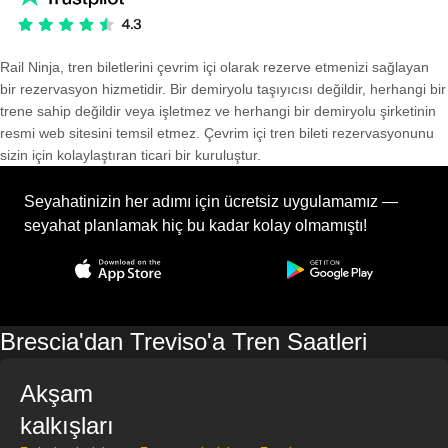
Rail Ninja, tren biletlerini çevrim içi olarak rezerve etmenizi sağlayan
bir rezervasyon hizmetidir. Bir demiryolu taşıyıcısı değildir, herhangi bir
trene sahip değildir veya işletmez ve herhangi bir demiryolu şirketinin
resmi web sitesini temsil etmez. Çevrim içi tren bileti rezervasyonunu
sizin için kolaylaştıran ticari bir kuruluştur.
Seyahatinizin her adımı için ücretsiz uygulamamız —
seyahat planlamak hiç bu kadar kolay olmamıştı!
Brescia'dan Treviso'a Tren Saatleri
Akşam
kalkışları