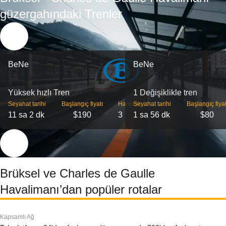
güzergahındaki Trenler
BeNe
BeNe
Yüksek hızlı Tren
1 Değişiklikle tren
Seyahat tarihi
Başlangıç ​​fiyatı
Hareket
Seyahat tarihi
Başlangıç ​​fiyat
11 sa 2 dk
$190
3
1 sa 56 dk
$80
Brüksel ve Charles de Gaulle
Havalimanı’dan popüler rotalar
Kapsamlı Ağ