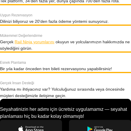
Tek platform, 34'den fazla yer, dünya çapında 700'den fazla rota.
Uygun Rezervasyon
Dilinizi biliyoruz ve 20'den fazla ödeme yöntemi sunuyoruz.
Mükemmel Değerlendirme
Gerçek
Rail Ninja yorumlarını
okuyun ve yolcularımızın hakkımızda ne
söylediğini görün.
Esnek Planlama
Bir yıla kadar önceden tren bileti rezervasyonu yapabilirsiniz!
Gerçek İnsan Desteği
Yardıma mı ihtiyacınız var? Yolculuğunuz sırasında veya öncesinde
müşteri desteğimizle iletişime geçin.
Seyahatinizin her adımı için ücretsiz uygulamamız — seyahat
planlaması hiç bu kadar kolay olmamıştı!