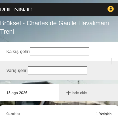
Brüksel - Charles de Gaulle Havalimanı
Treni
Kalkış şehri
Varış şehri
13 ago 2026
İade ekle
1
Yetişkin
Gezginler