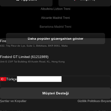
Albufeira Lizbon Treni
Alicante Madrid Treni
Barselona Madrid Treni
Barselona Malaga Treni
Daha popüler güzergahları göster
Firebird GT Limited (OC 1451)
Barselona Sevilla Treni
432, Triq Fleur de Lys, Suite 1, Birkirkara, BKR 9061, Malta
Barselona Valensiya Treni
Firebird GT Limited (61211989)
Unit G 15/F Tal Building 49 Austin Road, KL, Hong Kong
Belfast Dublin Treni
Bergen Oslo Treni
Türkçe
Berlin Prag Treni
Bratislava Budapeşte Treni
Müşteri Desteği
Budapeşte Bratislava Treni
Şartlar ve Koşullar
Gizlilik Politikası Beyanı
Budapeşte Prag Treni