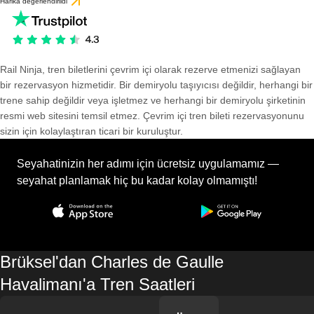
Harika değerlendirildi
Rail Ninja, tren biletlerini çevrim içi olarak rezerve etmenizi sağlayan
bir rezervasyon hizmetidir. Bir demiryolu taşıyıcısı değildir, herhangi bir
trene sahip değildir veya işletmez ve herhangi bir demiryolu şirketinin
resmi web sitesini temsil etmez. Çevrim içi tren bileti rezervasyonunu
sizin için kolaylaştıran ticari bir kuruluştur.
Seyahatinizin her adımı için ücretsiz uygulamamız —
seyahat planlamak hiç bu kadar kolay olmamıştı!
Brüksel'dan Charles de Gaulle
Havalimanı'a Tren Saatleri