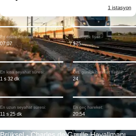
1 istasyon
En erken hareket:
En düşük fiyat:
07:07
$75
En kısa seyahat süresi:
Ort. günlük hareket sayısı:
1 s 32 dk
24
En uzun seyahat süresi:
En geç hareket:
11 s 25 dk
20:54
Brüksel - Charles de Gaulle Havalimanı