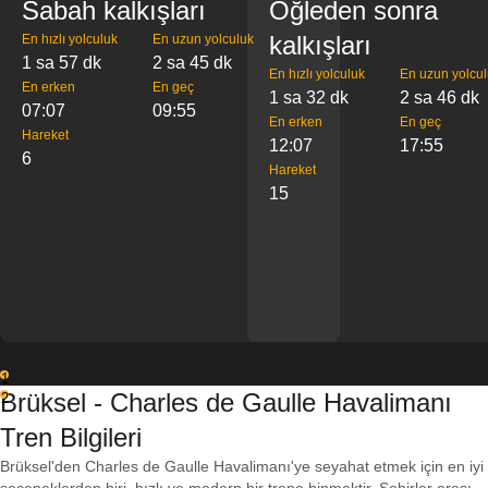
Sabah kalkışları
Öğleden sonra
kalkışları
En hızlı yolculuk
En uzun yolculuk
1 sa 57 dk
2 sa 45 dk
En hızlı yolculuk
En uzun yolcu
En erken
En geç
1 sa 32 dk
2 sa 46 dk
07:07
09:55
En erken
En geç
Hareket
12:07
17:55
6
Hareket
15
1
Brüksel - Charles de Gaulle Havalimanı
2
Tren Bilgileri
Brüksel'den Charles de Gaulle Havalimanı'ye seyahat etmek için en iyi