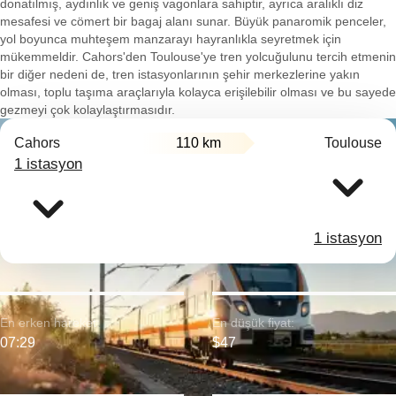
donatılmış, aydınlık ve geniş vagonlara sahiptir, ayrıca aralıklı diz
mesafesi ve cömert bir bagaj alanı sunar. Büyük panaromik penceler,
yol boyunca muhteşem manzarayı hayranlıkla seyretmek için
mükemmeldir. Cahors'den Toulouse'ye tren yolcuğulunu tercih etmenin
bir diğer nedeni de, tren istasyonlarının şehir merkezlerine yakın
olması, toplu taşıma araçlarıyla kolayca erişilebilir olması ve bu sayede
gezmeyi çok kolaylaştırmasıdır.
Cahors
110 km
Toulouse
1 istasyon
1 istasyon
En erken hareket:
En düşük fiyat:
07:29
$47