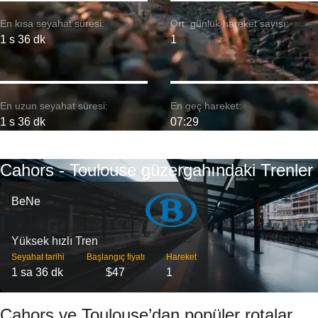
En kısa seyahat süresi:
Ort. günlük hareket sayısı:
1 s 36 dk
1
En uzun seyahat süresi:
En geç hareket:
1 s 36 dk
07:29
Cahors - Toulouse güzergahındaki Trenler
BeNe
Yüksek hızlı Tren
Seyahat tarihi
Başlangıç ​​fiyatı
Hareket
1 sa 36 dk
$47
1
Cahors ve Toulouse’dan popüler rotalar