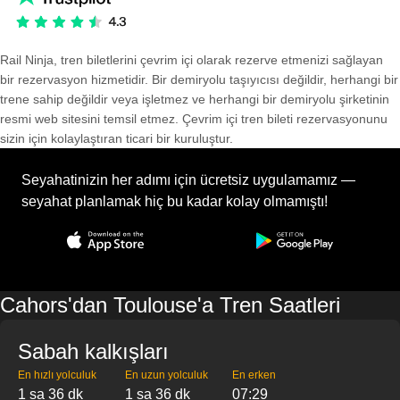
Rail Ninja, tren biletlerini çevrim içi olarak rezerve etmenizi sağlayan
bir rezervasyon hizmetidir. Bir demiryolu taşıyıcısı değildir, herhangi bir
trene sahip değildir veya işletmez ve herhangi bir demiryolu şirketinin
resmi web sitesini temsil etmez. Çevrim içi tren bileti rezervasyonunu
sizin için kolaylaştıran ticari bir kuruluştur.
Seyahatinizin her adımı için ücretsiz uygulamamız —
seyahat planlamak hiç bu kadar kolay olmamıştı!
Cahors'dan Toulouse'a Tren Saatleri
Sabah kalkışları
En hızlı yolculuk
En uzun yolculuk
En erken
1 sa 36 dk
1 sa 36 dk
07:29