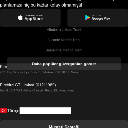
planlaması hiç bu kadar kolay olmamıştı!
Albufeira Lizbon Treni
Alicante Madrid Treni
Barselona Madrid Treni
Barselona Malaga Treni
Daha popüler güzergahları göster
Firebird GT Limited (OC 1451)
Barselona Sevilla Treni
432, Triq Fleur de Lys, Suite 1, Birkirkara, BKR 9061, Malta
Barselona Valensiya Treni
Firebird GT Limited (61211989)
Unit G 15/F Tal Building 49 Austin Road, KL, Hong Kong
Belfast Dublin Treni
Bergen Oslo Treni
Türkçe
Berlin Prag Treni
Bratislava Budapeşte Treni
Müşteri Desteği