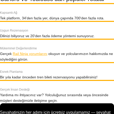
Kapsamlı Ağ
Tek platform, 34'den fazla yer, dünya çapında 700'den fazla rota.
Uygun Rezervasyon
Dilinizi biliyoruz ve 20'den fazla ödeme yöntemi sunuyoruz.
Mükemmel Değerlendirme
Gerçek
Rail Ninja yorumlarını
okuyun ve yolcularımızın hakkımızda ne
söylediğini görün.
Esnek Planlama
Bir yıla kadar önceden tren bileti rezervasyonu yapabilirsiniz!
Gerçek İnsan Desteği
Yardıma mı ihtiyacınız var? Yolculuğunuz sırasında veya öncesinde
müşteri desteğimizle iletişime geçin.
Seyahatinizin her adımı için ücretsiz uygulamamız — seyahat