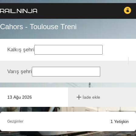
Cahors - Toulouse Treni
Kalkış şehri
Varış şehri
13 Ağu 2026
İade ekle
1
Yetişkin
Gezginler