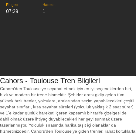
En geç
Hareket
07:29
1
Cahors - Toulouse Tren Bilgileri
Cahors'den Toulouse'ye seyahat etmek için en iyi seçeneklerden biri,
hızlı ve modern bir trene binmektir. Şehirler arası gidip gelen tüm
yüksek hızlı trenler, yolculara, aralarından seçim yapabilecekleri çeşitli
seyahat sınıfları, kısa seyahat süreleri (yolculuk yaklaşık 2 saat sürer)
ve 1'e kadar günlük hareketi içeren kapsamlı bir tarife çizelgesi de
dahil olmak üzere ihtiyaç duyabilecekleri her şeyi sunmak üzere
tasarlanmıştır. Yolculuk sırasında harika taşıt içi olanaklar da
hizmetinizdedir. Cahors'den Toulouse'ye giden trenler, rahat koltuklarla