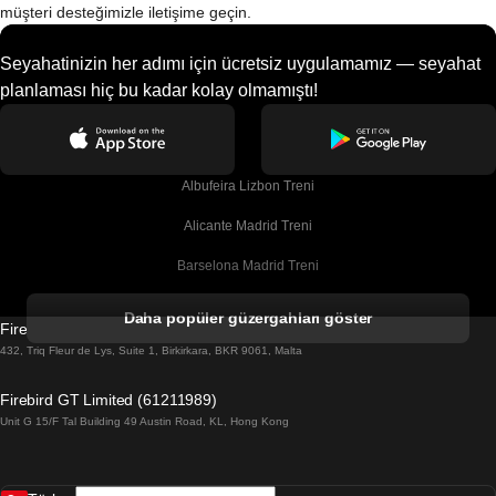
müşteri desteğimizle iletişime geçin.
Seyahatinizin her adımı için ücretsiz uygulamamız — seyahat
planlaması hiç bu kadar kolay olmamıştı!
Albufeira Lizbon Treni
Alicante Madrid Treni
Barselona Madrid Treni
Barselona Malaga Treni
Daha popüler güzergahları göster
Firebird GT Limited (OC 1451)
Barselona Sevilla Treni
432, Triq Fleur de Lys, Suite 1, Birkirkara, BKR 9061, Malta
Barselona Valensiya Treni
Firebird GT Limited (61211989)
Unit G 15/F Tal Building 49 Austin Road, KL, Hong Kong
Belfast Dublin Treni
Bergen Oslo Treni