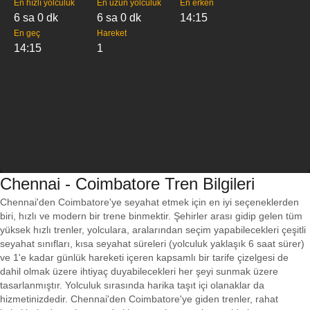
En hızlı yolculuk
En uzun yolculuk
En erken
6 sa 0 dk
6 sa 0 dk
14:15
En geç
Hareket
14:15
1
Chennai - Coimbatore Tren Bilgileri
Chennai'den Coimbatore'ye seyahat etmek için en iyi seçeneklerden
biri, hızlı ve modern bir trene binmektir. Şehirler arası gidip gelen tüm
yüksek hızlı trenler, yolculara, aralarından seçim yapabilecekleri çeşitli
seyahat sınıfları, kısa seyahat süreleri (yolculuk yaklaşık 6 saat sürer)
ve 1'e kadar günlük hareketi içeren kapsamlı bir tarife çizelgesi de
dahil olmak üzere ihtiyaç duyabilecekleri her şeyi sunmak üzere
tasarlanmıştır. Yolculuk sırasında harika taşıt içi olanaklar da
hizmetinizdedir. Chennai'den Coimbatore'ye giden trenler, rahat