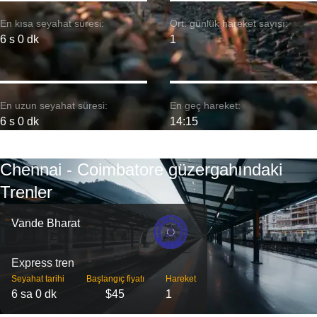
En kısa seyahat süresi:
Ort. günlük hareket sayısı:
6 s 0 dk
1
En uzun seyahat süresi:
En geç hareket:
6 s 0 dk
14:15
Chennai - Coimbatore güzergahındaki
Trenler
Vande Bharat
Express tren
Seyahat tarihi
Başlangıç ​​fiyatı
Hareket
6 sa 0 dk
$45
1