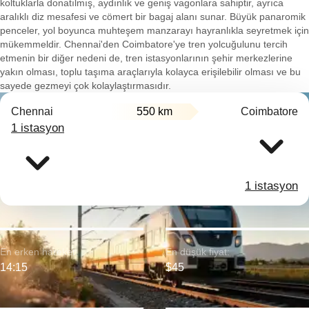
koltuklarla donatılmış, aydınlık ve geniş vagonlara sahiptir, ayrıca
aralıklı diz mesafesi ve cömert bir bagaj alanı sunar. Büyük panaromik
penceler, yol boyunca muhteşem manzarayı hayranlıkla seyretmek için
mükemmeldir. Chennai'den Coimbatore'ye tren yolcuğulunu tercih
etmenin bir diğer nedeni de, tren istasyonlarının şehir merkezlerine
yakın olması, toplu taşıma araçlarıyla kolayca erişilebilir olması ve bu
sayede gezmeyi çok kolaylaştırmasıdır.
Chennai
550 km
Coimbatore
1 istasyon
1 istasyon
En erken hareket:
En düşük fiyat:
14:15
$45