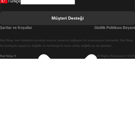
Türkçe
Berlin Prag Treni
Bratislava Budapeşte Treni
Müşteri Desteği
Budapeşte Bratislava Treni
Şartlar ve Koşullar
Gizlilik Politikası Beyanı
Budapeşte Prag Treni
Rail Ninja, tren biletlerini çevrimiçi rezerve etmenizi sağlayan bir rezervasyon hizmetidir. Rail Ninja
Budapeşte Viyana Treni
bir demiryolu taşıyıcısı değildir ve herhangi bir trene sahip değildir ya da işletmez.
Rail Ninja ®
All Rights Reserved © 2026
Busan Cheonan(Asan) Treni
Busan Seul Treni
Changwon Seul Treni
Cheonan(Asan) Busan Treni
Coimbra Lizbon Treni
Coimbra Porto Treni
Cork Dublin Treni
Daegu Seul Treni