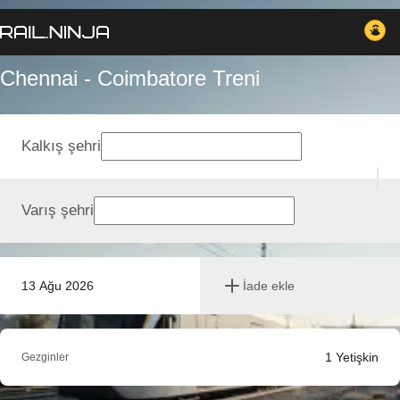
Chennai - Coimbatore Treni
Kalkış şehri
Varış şehri
13 Ağu 2026
İade ekle
1
Yetişkin
Gezginler