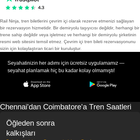
Rail Ninja, tren biletlerini çevrim içi olarak rezerve etmenizi sağlayan
bir rezervasyon hizmetidir. Bir demiryolu taşıyıcısı değildir, herhangi bir
trene sahip değildir veya işletmez ve herhangi bir demiryolu şirketinin
resmi web sitesini temsil etmez. Çevrim içi tren bileti rezervasyonunu
sizin için kolaylaştıran ticari bir kuruluştur.
Seyahatinizin her adımı için ücretsiz uygulamamız —
seyahat planlamak hiç bu kadar kolay olmamıştı!
Chennai'dan Coimbatore'a Tren Saatleri
Öğleden sonra
kalkışları