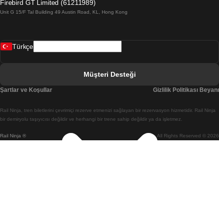
Firebird GT Limited (61211989)
Unit G 15/F Tal Building 49 Austin Road, KL, Hong Kong
Belfast Dublin Treni
Bergen Oslo Treni
Türkçe
Berlin Prag Treni
Bratislava Budapeşte Treni
Müşteri Desteği
Budapeşte Bratislava Treni
Şartlar ve Koşullar
Gizlilik Politikası Beyanı
Budapeşte Prag Treni
Rail Ninja, tren biletlerini çevrimiçi rezerve etmenizi sağlayan bir rezervasyon hizmetidir. Rail Ninja
Budapeşte Viyana Treni
bir demiryolu taşıyıcısı değildir ve herhangi bir trene sahip değildir ya da işletmez.
Rail Ninja ®
All Rights Reserved © 2026
Busan Cheonan(Asan) Treni
Busan Seul Treni
Changwon Seul Treni
Cheonan(Asan) Busan Treni
Coimbra Lizbon Treni