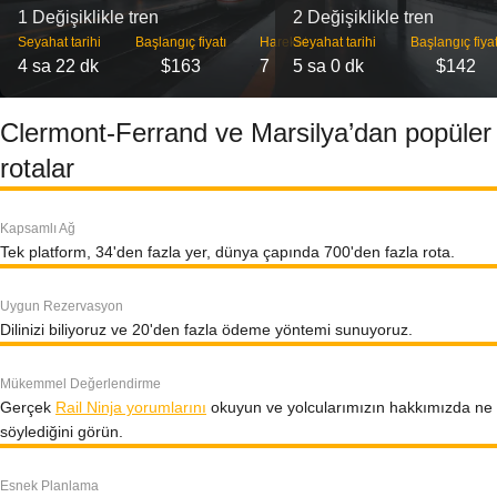
1 Değişiklikle tren
2 Değişiklikle tren
Seyahat tarihi
Başlangıç ​​fiyatı
Hareket
Seyahat tarihi
Başlangıç ​​fiyat
4 sa 22 dk
$163
7
5 sa 0 dk
$142
Clermont-Ferrand ve Marsilya’dan popüler
rotalar
Kapsamlı Ağ
Tek platform, 34'den fazla yer, dünya çapında 700'den fazla rota.
Uygun Rezervasyon
Dilinizi biliyoruz ve 20'den fazla ödeme yöntemi sunuyoruz.
Mükemmel Değerlendirme
Gerçek
Rail Ninja yorumlarını
okuyun ve yolcularımızın hakkımızda ne
söylediğini görün.
Esnek Planlama