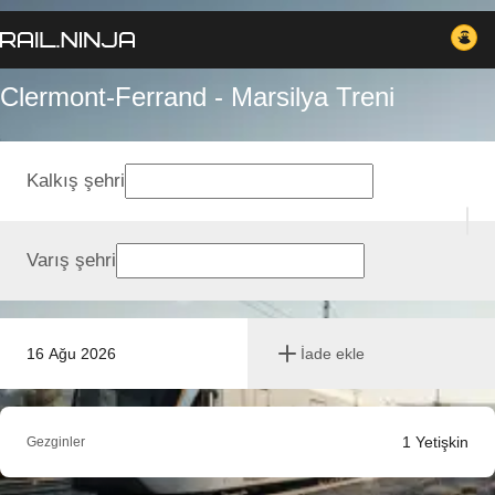
Clermont-Ferrand - Marsilya Treni
Kalkış şehri
Varış şehri
16 Ağu 2026
İade ekle
1
Yetişkin
Gezginler