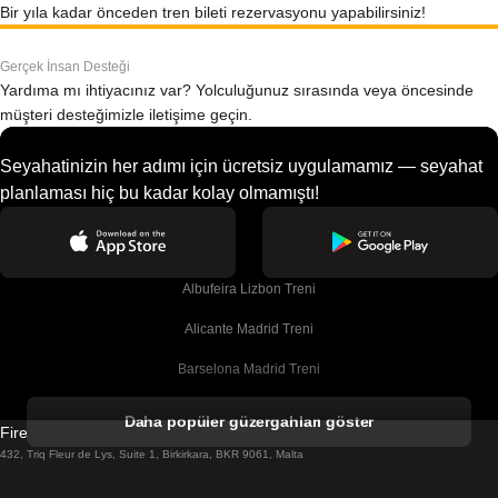
Bir yıla kadar önceden tren bileti rezervasyonu yapabilirsiniz!
Gerçek İnsan Desteği
Yardıma mı ihtiyacınız var? Yolculuğunuz sırasında veya öncesinde
müşteri desteğimizle iletişime geçin.
Seyahatinizin her adımı için ücretsiz uygulamamız — seyahat
planlaması hiç bu kadar kolay olmamıştı!
Albufeira Lizbon Treni
Alicante Madrid Treni
Barselona Madrid Treni
Barselona Malaga Treni
Daha popüler güzergahları göster
Firebird GT Limited (OC 1451)
Barselona Sevilla Treni
432, Triq Fleur de Lys, Suite 1, Birkirkara, BKR 9061, Malta
Barselona Valensiya Treni