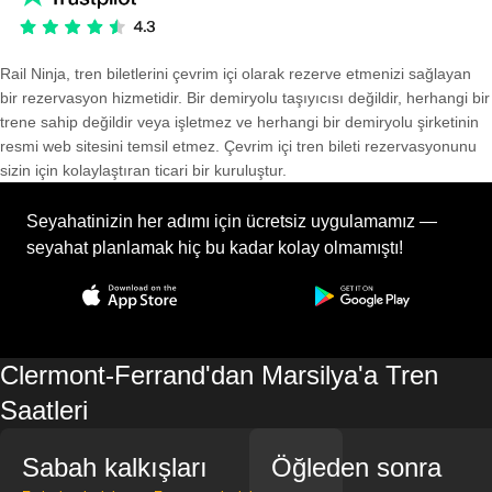
Rail Ninja, tren biletlerini çevrim içi olarak rezerve etmenizi sağlayan
bir rezervasyon hizmetidir. Bir demiryolu taşıyıcısı değildir, herhangi bir
trene sahip değildir veya işletmez ve herhangi bir demiryolu şirketinin
resmi web sitesini temsil etmez. Çevrim içi tren bileti rezervasyonunu
sizin için kolaylaştıran ticari bir kuruluştur.
Seyahatinizin her adımı için ücretsiz uygulamamız —
seyahat planlamak hiç bu kadar kolay olmamıştı!
Clermont-Ferrand'dan Marsilya'a Tren
Saatleri
Sabah kalkışları
Öğleden sonra