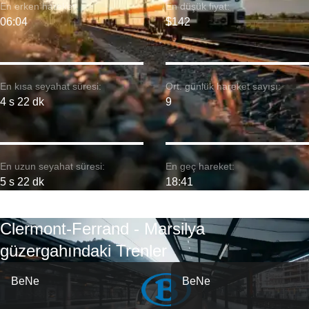
En erken hareket:
En düşük fiyat:
06:04
$142
En kısa seyahat süresi:
Ort. günlük hareket sayısı:
4 s 22 dk
9
En uzun seyahat süresi:
En geç hareket:
5 s 22 dk
18:41
Clermont-Ferrand - Marsilya
güzergahındaki Trenler
BeNe
BeNe