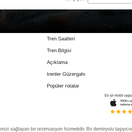
9.8 / 10 üzerinden 1 
Tren Saatleri
Tren Bilgisi
Açıklama
trenler Güzergahı
Popüler rotalar
En iyi mobil uyg
menizi sağlayan bir rezervasyon hizmetidir. Bir demiryolu taşıyıcıs