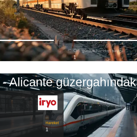
Ort. günlük hareket sayısı:
1
- Alicante güzergahındaki
Hareket
1