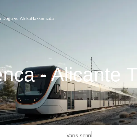
a Doğu ve Afrika
Hakkımızda
nca - Alicante T
Varış şehri