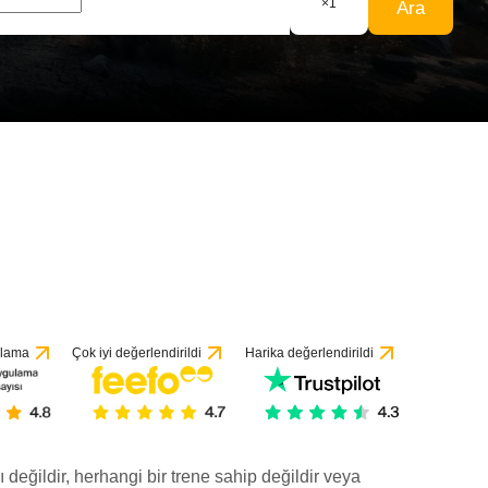
×
1
Ara
yorumeye göre
ulama
Çok iyi değerlendirildi
Harika değerlendirildi
ı değildir, herhangi bir trene sahip değildir veya