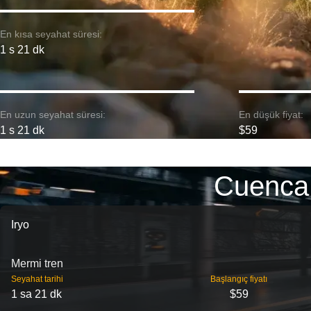
En kısa seyahat süresi:
1 s 21 dk
En uzun seyahat süresi:
En düşük fiyat:
1 s 21 dk
$59
Cuenca 
Iryo
Mermi tren
Seyahat tarihi
Başlangıç ​​fiyatı
1 sa 21 dk
$59