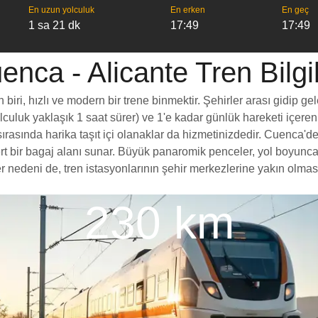
En uzun yolculuk
En erken
En geç
1 sa 21 dk
17:49
17:49
enca - Alicante Tren Bilgil
ri, hızlı ve modern bir trene binmektir. Şehirler arası gidip gel
yolculuk yaklaşık 1 saat sürer) ve 1'e kadar günlük hareketi içeren
rasında harika taşıt içi olanaklar da hizmetinizdedir. Cuenca'den 
ömert bir bagaj alanı sunar. Büyük panaromik penceler, yol boy
 nedeni de, tren istasyonlarının şehir merkezlerine yakın olması,
230 km