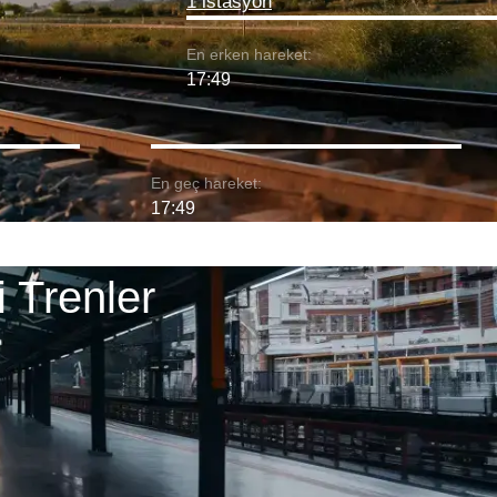
1 istasyon
En erken hareket:
17:49
En geç hareket:
17:49
 Trenler