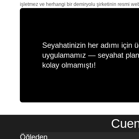
işletmez ve herhangi bir demiryolu şirketinin resmi web s
Seyahatinizin her adımı için ü
uygulamamız — seyahat plan
kolay olmamıştı!
Cuenc
Öğleden