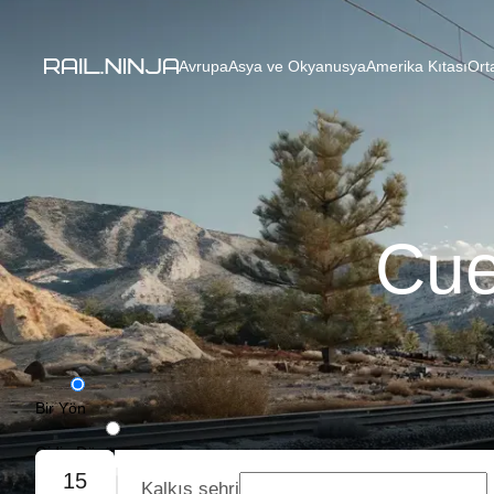
Avrupa
Asya ve Okyanusya
Amerika Kıtası
Ort
Cue
Bir Yön
Gidiş-Dönüş
15
Kalkış şehri