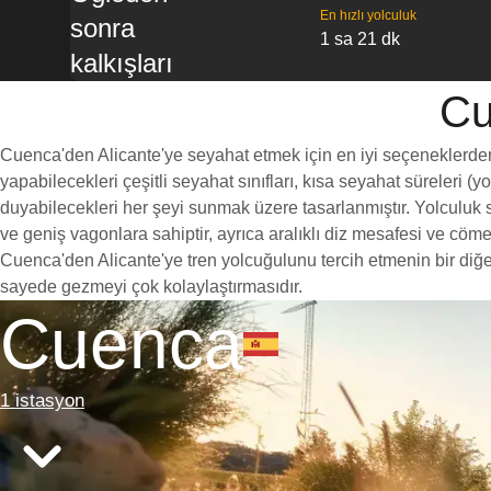
En hızlı yolculuk
sonra
1 sa 21 dk
kalkışları
Cu
Cuenca'den Alicante'ye seyahat etmek için en iyi seçeneklerden bi
yapabilecekleri çeşitli seyahat sınıfları, kısa seyahat süreleri (
duyabilecekleri her şeyi sunmak üzere tasarlanmıştır. Yolculuk sı
ve geniş vagonlara sahiptir, ayrıca aralıklı diz mesafesi ve c
Cuenca'den Alicante'ye tren yolcuğulunu tercih etmenin bir diğer
sayede gezmeyi çok kolaylaştırmasıdır.
Cuenca
1 istasyon