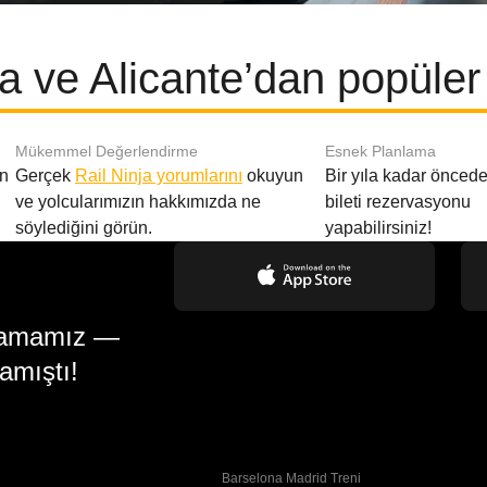
 ve Alicante’dan popüler 
Mükemmel Değerlendirme
Esnek Planlama
en
Gerçek
Rail Ninja yorumlarını
okuyun
Bir yıla kadar öncede
ve yolcularımızın hakkımızda ne
bileti rezervasyonu
söylediğini görün.
yapabilirsiniz!
gulamamız —
amıştı!
Barselona Madrid Treni