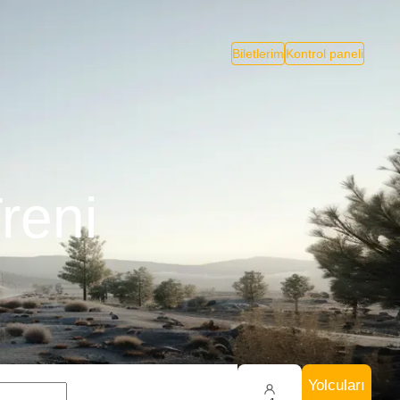
Biletlerim
Kontrol paneli
reni
Yolcuları