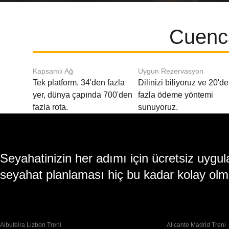
Cuenca
Kapsamlı Ağ
Uygun Rezervasyon
Tek platform, 34'den fazla
Dilinizi biliyoruz ve 20'd
yer, dünya çapında 700'den
fazla ödeme yöntemi
fazla rota.
sunuyoruz.
Seyahatinizin her adımı için ücretsiz uy
seyahat planlaması hiç bu kadar kolay olm
Albufeira Lizbon Treni
Alicante Madrid Treni