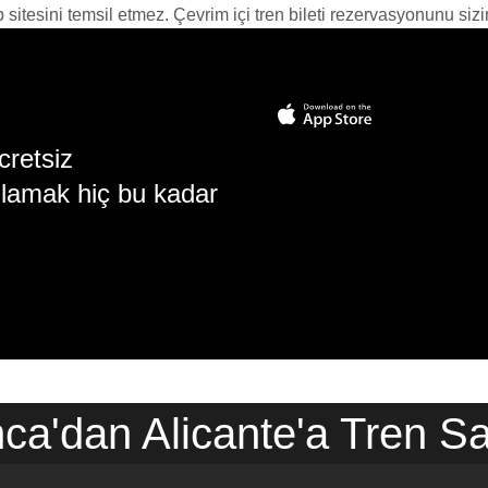
itesini temsil etmez. Çevrim içi tren bileti rezervasyonunu sizin i
cretsiz
lamak hiç bu kadar
a'dan Alicante'a Tren Sa