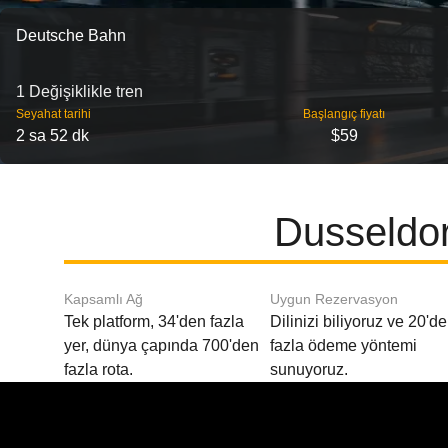
Deutsche Bahn
1 Değişiklikle tren
Seyahat tarihi
Başlangıç ​​fiyatı
2 sa 52 dk
$59
Dusseldor
Kapsamlı Ağ
Uygun Rezervasyon
Tek platform, 34'den fazla
Dilinizi biliyoruz ve 20'd
yer, dünya çapında 700'den
fazla ödeme yöntemi
fazla rota.
sunuyoruz.