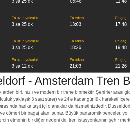
3 sa 25 dk
05:48
11:48
En uzun yolculuk
En erken
En geç
3 sa 25 dk
13:03
17:48
En uzun yolculuk
En erken
En geç
3 sa 25 dk
18:26
19:48
En uzun yolculuk
En erken
En geç
3 sa 12 dk
21:03
21:26
ldorf - Amsterdam Tren Bil
den biri, hızlı ve modern bir trene binmektir. Şehirler arası gid
yolculuk yaklaşık 3 saat sürer) ve 24'e kadar günlük hareketi içer
ırasında harika taşıt içi olanaklar da hizmetinizdedir. Dusseldor
esi ve cömert bir bagaj alanı sunar. Büyük panaromik penceler, 
h etmenin bir diğer nedeni de, tren istasyonlarının şehir merke