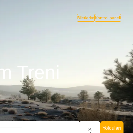
Biletlerim
Kontrol paneli
m Treni
Yolcuları