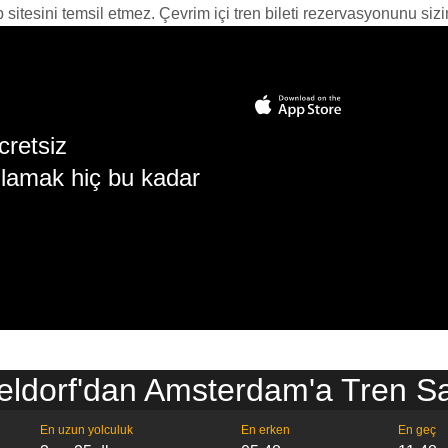
itesini temsil etmez. Çevrim içi tren bileti rezervasyonunu sizin i
cretsiz
lamak hiç bu kadar
ldorf'dan Amsterdam'a Tren Sa
En uzun yolculuk
En erken
En geç