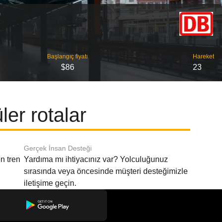
Başlangıç ​​fiyatı
Hareket
$86
23
er rotalar
Gerçek İnsan Desteği
n tren
Yardıma mı ihtiyacınız var? Yolculuğunuz
sırasında veya öncesinde müşteri desteğimizle
iletişime geçin.