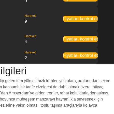
9
Hareket
Fiyatları kontrol et
9
Hareket
Fiyatları kontrol et
4
Hareket
Fiyatları kontrol et
2
gileri
ip gelen tüm yüksek hızlı trenler, yolculara, aralarından seçim
en kapsamlı bir tarife çizelgesi de dahil olmak üzere ihtiyaç
f'den Amsterdam'ye giden trenler, rahat koltuklarla donatılmış,
yol boyunca muhteşem manzarayı hayranlıkla seyretmek için
zlerine yakın olması, toplu taşıma araçlarıyla kolayca