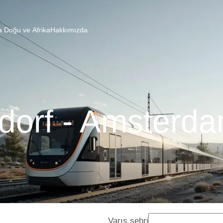
a Doğu ve Afrika
Hakkımızda
dorf - Amsterda
Varış şehri