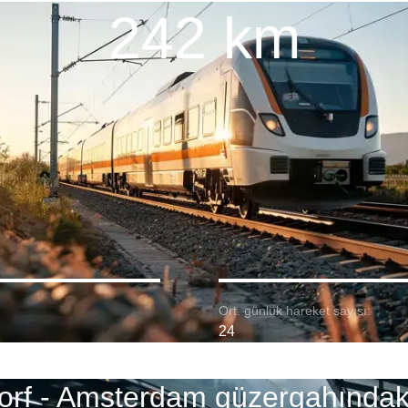
242 km
Ort. günlük hareket sayısı:
24
orf - Amsterdam güzergahındaki