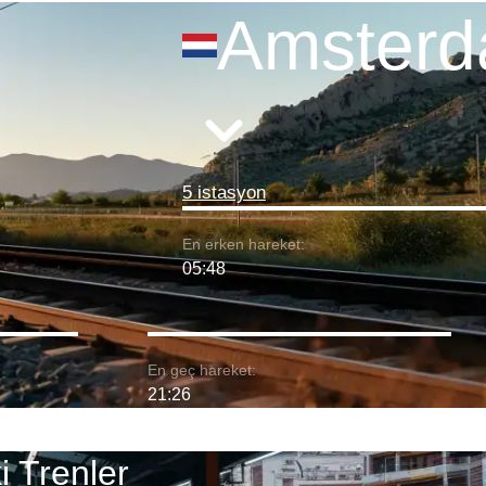
Amster
5 istasyon
En erken hareket:
05:48
En geç hareket:
21:26
 Trenler