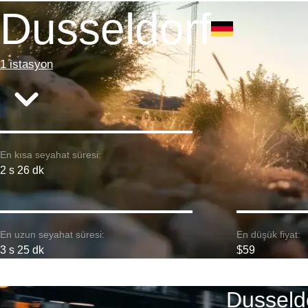
Dusseldorf
1 istasyon
En kısa seyahat süresi:
2 s 26 dk
En uzun seyahat süresi:
En düşük fiyat:
3 s 25 dk
$59
Dusseld