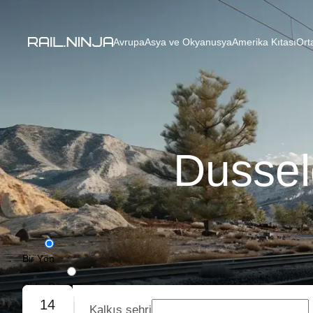
Avrupa
Asya ve Okyanusya
Amerika Kıtası
Ort
Dussel
Bir Yön
Gidiş-Dönüş
14
Kalkış şehri