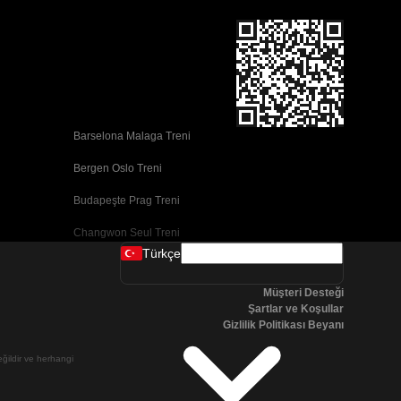
Barselona Malaga Treni
Bergen Oslo Treni
Budapeşte Prag Treni
Changwon Seul Treni
Türkçe
Cork Dublin Treni
Müşteri Desteği
Dublin Cork Treni
Şartlar ve Koşullar
Gizlilik Politikası Beyanı
Faro Porto Treni
değildir ve herhangi
Galway Dublin Treni
Göteborg Stokhholm Treni