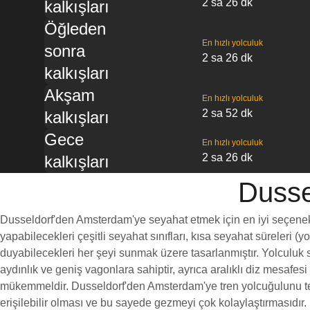
2 sa 26 dk
kalkışları
Öğleden
En hızlı yolculuk
sonra
2 sa 26 dk
kalkışları
Akşam
En hızlı yolculuk
2 sa 52 dk
kalkışları
Gece
En hızlı yolculuk
2 sa 26 dk
kalkışları
Dusse
Dusseldorf'den Amsterdam'ye seyahat etmek için en iyi seçenekler
yapabilecekleri çeşitli seyahat sınıfları, kısa seyahat süreleri (
duyabilecekleri her şeyi sunmak üzere tasarlanmıştır. Yolculuk s
aydınlık ve geniş vagonlara sahiptir, ayrıca aralıklı diz mesaf
mükemmeldir. Dusseldorf'den Amsterdam'ye tren yolcuğulunu terci
erişilebilir olması ve bu sayede gezmeyi çok kolaylaştırmasıdır.