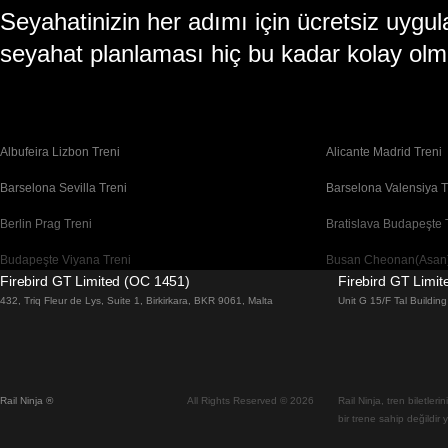
Seyahatinizin her adımı için ücretsiz uy
seyahat planlaması hiç bu kadar kolay olm
Albufeira Lizbon Treni
Alicante Madrid Treni
Barselona Sevilla Treni
Barselona Valensiya T
Berlin Prag Treni
Bratislava Budapeşte 
Budapeşte Viyana Treni
Busan Cheonan(Asan)
Firebird GT Limited (OC 1451)
Firebird GT Limi
Cheonan(Asan) Busan Treni
Coimbra Lizbon Treni
432, Triq Fleur de Lys, Suite 1, Birkirkara, BKR 9061, Malta
Unit G 15/F Tal Buildi
Daegu Seul Treni
Daejeon Seul Treni
Dublin Galway Treni
Edinburgh Londra Tre
Rail Ninja ®
All Rights Reserved © 2026
Rail Ninja, tren biletler
Flam Oslo Treni
Floransa Roma Treni
bir trene sahip değildir 
Gwangju Seul Treni
Gyeongju Seul Treni