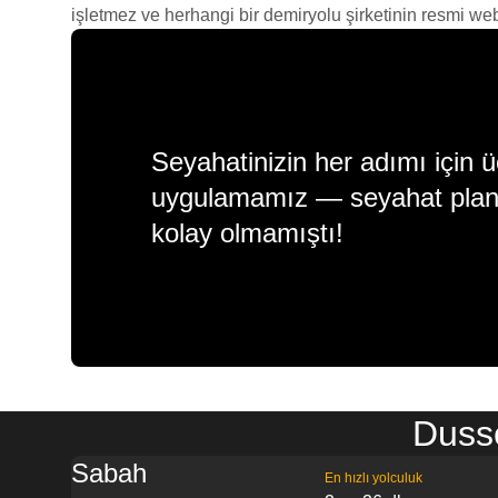
işletmez ve herhangi bir demiryolu şirketinin resmi web s
Seyahatinizin her adımı için ü
uygulamamız — seyahat plan
kolay olmamıştı!
Dusse
Sabah
En hızlı yolculuk