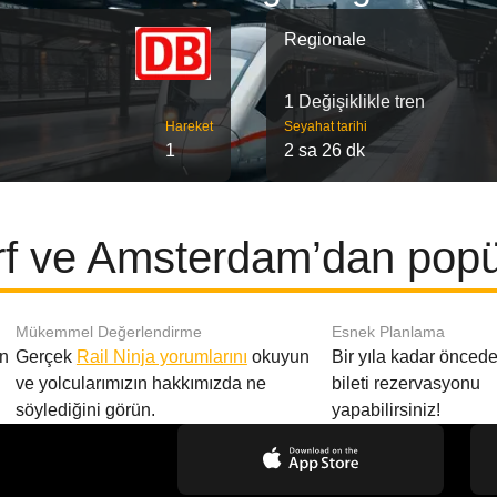
Regionale
1 Değişiklikle tren
Hareket
Seyahat tarihi
1
2 sa 26 dk
f ve Amsterdam’dan popül
Mükemmel Değerlendirme
Esnek Planlama
en
Gerçek
Rail Ninja yorumlarını
okuyun
Bir yıla kadar öncede
ve yolcularımızın hakkımızda ne
bileti rezervasyonu
söylediğini görün.
yapabilirsiniz!