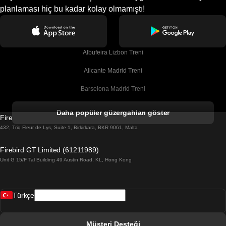
planlaması hiç bu kadar kolay olmamıştı!
Albufeira Lizbon Treni
Alicante Madrid Treni
Barselona Madrid Treni
Barselona Malaga Treni
Daha popüler güzergahları göster
Firebird GT Limited (OC 1451)
Barselona Sevilla Treni
432, Triq Fleur de Lys, Suite 1, Birkirkara, BKR 9061, Malta
Barselona Valensiya Treni
Firebird GT Limited (61211989)
Unit G 15/F Tal Building 49 Austin Road, KL, Hong Kong
Belfast Dublin Treni
Bergen Oslo Treni
Türkçe
Berlin Prag Treni
Bratislava Budapeşte Treni
Müşteri Desteği