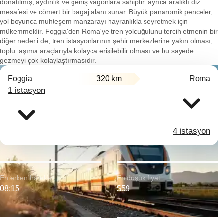
donatılmış, aydınlık ve geniş vagonlara sahiptir, ayrıca aralıklı diz
mesafesi ve cömert bir bagaj alanı sunar. Büyük panaromik penceler,
yol boyunca muhteşem manzarayı hayranlıkla seyretmek için
mükemmeldir. Foggia'den Roma'ye tren yolcuğulunu tercih etmenin bir
diğer nedeni de, tren istasyonlarının şehir merkezlerine yakın olması,
toplu taşıma araçlarıyla kolayca erişilebilir olması ve bu sayede
gezmeyi çok kolaylaştırmasıdır.
Foggia
320 km
Roma
1 istasyon
4 istasyon
En erken hareket:
En düşük fiyat:
08:15
$59