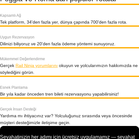
Kapsamlı Ağ
Tek platform, 34'den fazla yer, dünya çapında 700'den fazla rota.
Uygun Rezervasyon
Dilinizi biliyoruz ve 20'den fazla ödeme yöntemi sunuyoruz.
Mükemmel Değerlendirme
Gerçek
Rail Ninja yorumlarını
okuyun ve yolcularımızın hakkımızda ne
söylediğini görün.
Esnek Planlama
Bir yıla kadar önceden tren bileti rezervasyonu yapabilirsiniz!
Gerçek İnsan Desteği
Yardıma mı ihtiyacınız var? Yolculuğunuz sırasında veya öncesinde
müşteri desteğimizle iletişime geçin.
Seyahatinizin her adımı için ücretsiz uygulamamız — seyahat