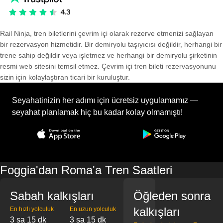
Rail Ninja, tren biletlerini çevrim içi olarak rezerve etmenizi sağlayan
bir rezervasyon hizmetidir. Bir demiryolu taşıyıcısı değildir, herhangi bir
trene sahip değildir veya işletmez ve herhangi bir demiryolu şirketinin
resmi web sitesini temsil etmez. Çevrim içi tren bileti rezervasyonunu
sizin için kolaylaştıran ticari bir kuruluştur.
Seyahatinizin her adımı için ücretsiz uygulamamız —
seyahat planlamak hiç bu kadar kolay olmamıştı!
Foggia'dan Roma'a Tren Saatleri
Sabah kalkışları
Öğleden sonra
kalkışları
En hızlı yolculuk
En uzun yolculuk
3 sa 15 dk
3 sa 15 dk