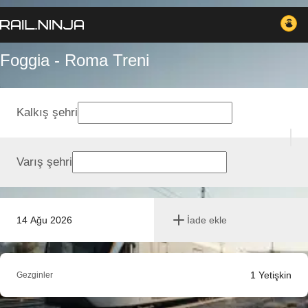
Foggia - Roma Treni
Kalkış şehri
Varış şehri
14 Ağu 2026
İade ekle
1
Yetişkin
Gezginler