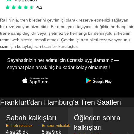
Rail Ninja, tren biletlerini çevrim içi olarak rezerve etmenizi sağlayan
bir rezervasyon hizmetidir. Bir demiryolu taşıyıcısı değildir, herhangi bir
trene sahip değildir veya işletmez ve herhangi bir demiryolu şirketinin
resmi web sitesini temsil etmez. Çevrim içi tren bileti rezervasyonunu
sizin için kolaylaştıran ticari bir kuruluştur.
Seyahatinizin her adımı için ücretsiz uygulamamız —
seyahat planlamak hiç bu kadar kolay olmamıştı!
Frankfurt'dan Hamburg'a Tren Saatleri
Sabah kalkışları
Öğleden sonra
kalkışları
En hızlı yolculuk
En uzun yolculuk
4 sa 28 dk
5 sa 9 dk