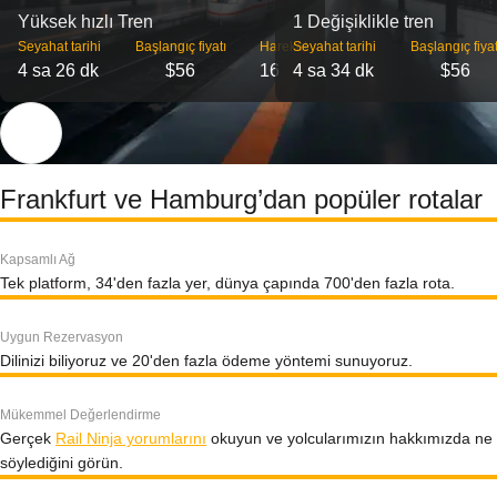
Yüksek hızlı Tren
1 Değişiklikle tren
Seyahat tarihi
Başlangıç ​​fiyatı
Hareket
Seyahat tarihi
Başlangıç ​​fiyat
4 sa 26 dk
$56
16
4 sa 34 dk
$56
Frankfurt ve Hamburg’dan popüler rotalar
Kapsamlı Ağ
Tek platform, 34'den fazla yer, dünya çapında 700'den fazla rota.
Uygun Rezervasyon
Dilinizi biliyoruz ve 20'den fazla ödeme yöntemi sunuyoruz.
Mükemmel Değerlendirme
Gerçek
Rail Ninja yorumlarını
okuyun ve yolcularımızın hakkımızda ne
söylediğini görün.