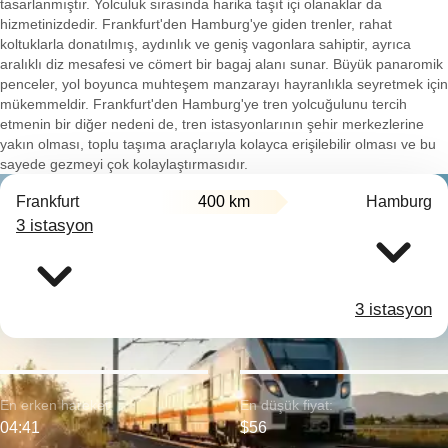
tasarlanmıştır. Yolculuk sırasında harika taşıt içi olanaklar da
hizmetinizdedir. Frankfurt'den Hamburg'ye giden trenler, rahat
koltuklarla donatılmış, aydınlık ve geniş vagonlara sahiptir, ayrıca
aralıklı diz mesafesi ve cömert bir bagaj alanı sunar. Büyük panaromik
penceler, yol boyunca muhteşem manzarayı hayranlıkla seyretmek için
mükemmeldir. Frankfurt'den Hamburg'ye tren yolcuğulunu tercih
etmenin bir diğer nedeni de, tren istasyonlarının şehir merkezlerine
yakın olması, toplu taşıma araçlarıyla kolayca erişilebilir olması ve bu
sayede gezmeyi çok kolaylaştırmasıdır.
Frankfurt
400 km
Hamburg
3 istasyon
3 istasyon
En erken hareket:
En düşük fiyat:
04:41
$56