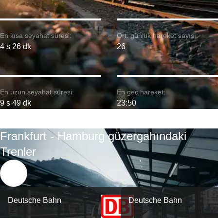
En kısa seyahat süresi:
Ort. günlük hareket sayısı:
4 s 26 dk
26
En uzun seyahat süresi:
En geç hareket:
9 s 49 dk
23:50
Frankfurt - Hamburg güzergahındaki
Trenler
Deutsche Bahn
Deutsche Bahn