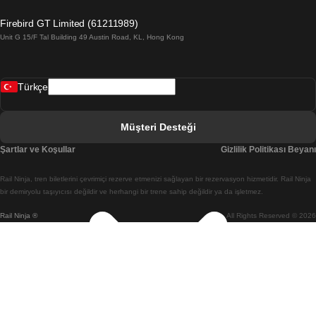
Barselona Valensiya Treni
Firebird GT Limited (61211989)
Unit G 15/F Tal Building 49 Austin Road, KL, Hong Kong
Belfast Dublin Treni
Bergen Oslo Treni
Türkçe
Berlin Prag Treni
Bratislava Budapeşte Treni
Müşteri Desteği
Budapeşte Bratislava Treni
Şartlar ve Koşullar
Gizlilik Politikası Beyanı
Budapeşte Prag Treni
Rail Ninja, tren biletlerini çevrimiçi rezerve etmenizi sağlayan bir rezervasyon hizmetidir. Rail Ninja
Budapeşte Viyana Treni
bir demiryolu taşıyıcısı değildir ve herhangi bir trene sahip değildir ya da işletmez.
Rail Ninja ®
All Rights Reserved © 2026
Busan Cheonan(Asan) Treni
Busan Seul Treni
Changwon Seul Treni
Cheonan(Asan) Busan Treni