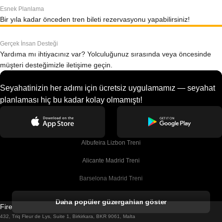
Esnek Planlama
Bir yıla kadar önceden tren bileti rezervasyonu yapabilirsiniz!
Gerçek İnsan Desteği
Yardıma mı ihtiyacınız var? Yolculuğunuz sırasında veya öncesinde
müşteri desteğimizle iletişime geçin.
Seyahatinizin her adımı için ücretsiz uygulamamız — seyahat
planlaması hiç bu kadar kolay olmamıştı!
Albufeira Lizbon Treni
Alicante Madrid Treni
Barselona Madrid Treni
Barselona Malaga Treni
Daha popüler güzergahları göster
Firebird GT Limited (OC 1451)
Barselona Sevilla Treni
432, Triq Fleur de Lys, Suite 1, Birkirkara, BKR 9061, Malta