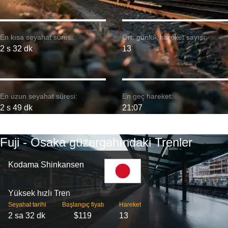
En kısa seyahat süresi:
Ort. günlük hareket sayısı:
2 s 32 dk
13
En uzun seyahat süresi:
En geç hareket:
2 s 49 dk
21:07
Fuji - Osaka güzergahındaki Trenler
Kodama Shinkansen
Yüksek hızlı Tren
Seyahat tarihi
Başlangıç ​​fiyatı
Hareket
2 sa 32 dk
$119
13