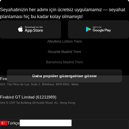
Seyahatinizin her adımı için ücretsiz uygulamamız — seyahat
planlaması hiç bu kadar kolay olmamıştı!
Albufeira Lizbon Treni
Alicante Madrid Treni
Barselona Madrid Treni
Barselona Malaga Treni
Daha popüler güzergahları göster
Firebird GT Limited (OC 1451)
Barselona Sevilla Treni
432, Triq Fleur de Lys, Suite 1, Birkirkara, BKR 9061, Malta
Barselona Valensiya Treni
Firebird GT Limited (61211989)
Unit G 15/F Tal Building 49 Austin Road, KL, Hong Kong
Belfast Dublin Treni
Bergen Oslo Treni
Türkçe
Berlin Prag Treni