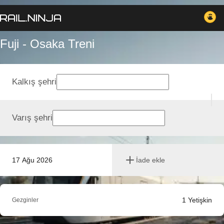
Fuji - Osaka Treni
Kalkış şehri
Varış şehri
17 Ağu 2026
İade ekle
1
Yetişkin
Gezginler