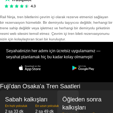
Rail Ninja, tren biletlerini çevrim içi olarak rezerve etmenizi sağlayan
bir rezervasyon hizmetidir. Bir demiryolu taşıyıcısı değildir, herhangi bir
trene sahip değildir veya işletmez ve herhangi bir demiryolu şirketinin
resmi web sitesini temsil etmez. Çevrim içi tren bileti rezervasyonunu
sizin için kolaylaştıran ticari bir kuruluştur.
Seyahatinizin her adımı için ücretsiz uygulamamız —
seyahat planlamak hiç bu kadar kolay olmamıştı!
Fuji'dan Osaka'a Tren Saatleri
Sabah kalkışları
Öğleden sonra
kalkışları
En hızlı yolculuk
En uzun yolculuk
2 sa 33 dk
2 sa 49 dk