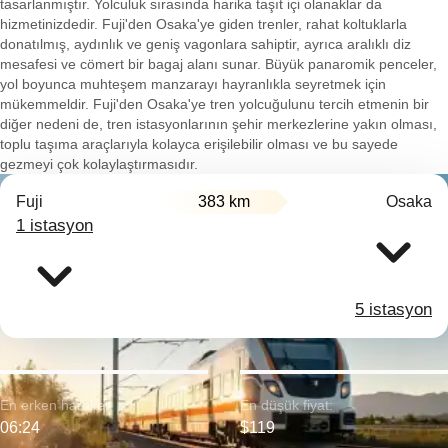
tasarlanmıştır. Yolculuk sırasında harika taşıt içi olanaklar da
hizmetinizdedir. Fuji'den Osaka'ye giden trenler, rahat koltuklarla
donatılmış, aydınlık ve geniş vagonlara sahiptir, ayrıca aralıklı diz
mesafesi ve cömert bir bagaj alanı sunar. Büyük panaromik penceler,
yol boyunca muhteşem manzarayı hayranlıkla seyretmek için
mükemmeldir. Fuji'den Osaka'ye tren yolcuğulunu tercih etmenin bir
diğer nedeni de, tren istasyonlarının şehir merkezlerine yakın olması,
toplu taşıma araçlarıyla kolayca erişilebilir olması ve bu sayede
gezmeyi çok kolaylaştırmasıdır.
Fuji
383 km
Osaka
1 istasyon
5 istasyon
En erken hareket:
En düşük fiyat:
06:24
$119