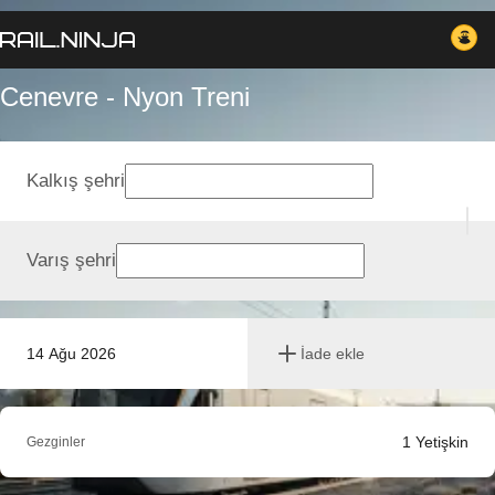
Cenevre - Nyon Treni
Kalkış şehri
Varış şehri
14 Ağu 2026
İade ekle
1
Yetişkin
Gezginler