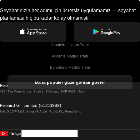
Seyahatinizin her adımı için ücretsiz uygulamamız — seyahat
planlaması hiç bu kadar kolay olmamıştı!
Albufeira Lizbon Treni
Alicante Madrid Treni
Barselona Madrid Treni
Barselona Malaga Treni
Daha popüler güzergahları göster
Firebird GT Limited (OC 1451)
Barselona Sevilla Treni
432, Triq Fleur de Lys, Suite 1, Birkirkara, BKR 9061, Malta
Barselona Valensiya Treni
Firebird GT Limited (61211989)
Unit G 15/F Tal Building 49 Austin Road, KL, Hong Kong
Belfast Dublin Treni
Bergen Oslo Treni
Türkçe
Berlin Prag Treni