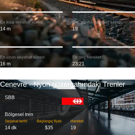
En kısa seyahat süresi:
Ort. günlük hareket sayısı:
14 m
19
En uzun seyahat süresi:
En geç hareket:
16 m
23:21
Cenevre - Nyon güzergahındaki Trenler
SBB
Bölgesel tren
Seyahat tarihi
Başlangıç ​​fiyatı
Hareket
14 dk
$35
19