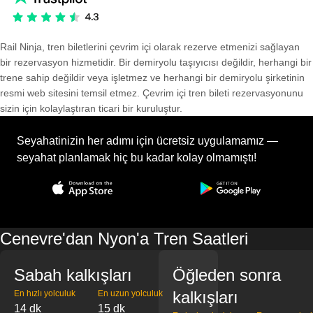
Rail Ninja, tren biletlerini çevrim içi olarak rezerve etmenizi sağlayan
bir rezervasyon hizmetidir. Bir demiryolu taşıyıcısı değildir, herhangi bir
trene sahip değildir veya işletmez ve herhangi bir demiryolu şirketinin
resmi web sitesini temsil etmez. Çevrim içi tren bileti rezervasyonunu
sizin için kolaylaştıran ticari bir kuruluştur.
Seyahatinizin her adımı için ücretsiz uygulamamız —
seyahat planlamak hiç bu kadar kolay olmamıştı!
Cenevre'dan Nyon'a Tren Saatleri
Sabah kalkışları
Öğleden sonra
kalkışları
En hızlı yolculuk
En uzun yolculuk
14 dk
15 dk