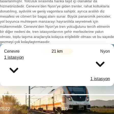
tasarlanmıştır. Yolculuk sırasında harika taşıt içi olanaklar da
hizmetinizdedir. Cenevre'den Nyon'ye giden trenler, rahat koltuklarla
donatılmış, aydınlık ve geniş vagonlara sahiptir, ayrıca aralıklı diz
mesafesi ve cömert bir bagaj alanı sunar. Büyük panaromik penceler,
yol boyunca muhteşem manzarayı hayranlıkla seyretmek için
mükemmeldir. Cenevre'den Nyon'ye tren yolcuğulunu tercih etmenin
bir diğer nedeni de, tren istasyonlarının şehir merkezlerine yakın
olması, toplu taşıma araçlarıyla kolayca erişilebilir olması ve bu sayede
gezmeyi çok kolaylaştırmasıdır.
Cenevre
21 km
Nyon
1 istasyon
1 istasyon
En erken hareket:
En düşük fiyat:
05:22
$35