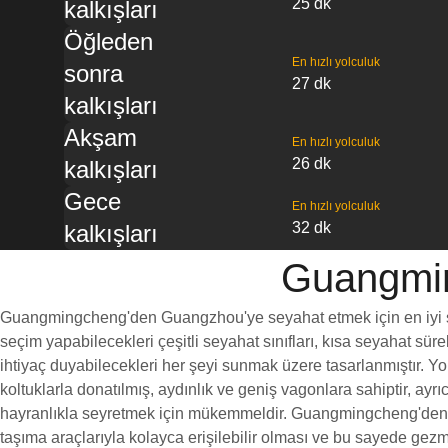
25 dk
kalkışları
Öğleden
En hızlı yolculuk
sonra
27 dk
kalkışları
Akşam
En hızlı yolculuk
26 dk
kalkışları
Gece
En hızlı yolculuk
32 dk
kalkışları
Guangmin
Guangmingcheng'den Guangzhou'ye seyahat etmek için en iyi seçen
seçim yapabilecekleri çeşitli seyahat sınıfları, kısa seyahat sür
ihtiyaç duyabilecekleri her şeyi sunmak üzere tasarlanmıştır. Y
koltuklarla donatılmış, aydınlık ve geniş vagonlara sahiptir, a
hayranlıkla seyretmek için mükemmeldir. Guangmingcheng'den Gu
taşıma araçlarıyla kolayca erişilebilir olması ve bu sayede gezm