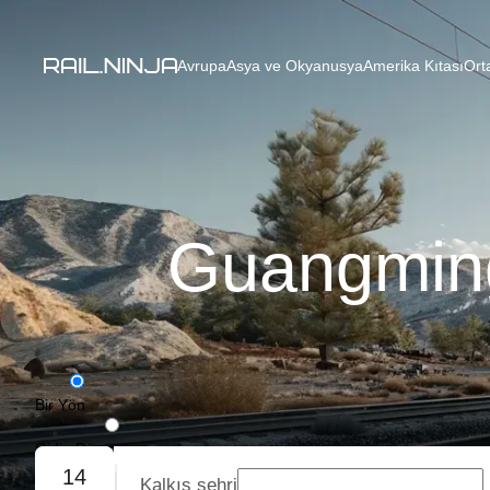
Avrupa
Asya ve Okyanusya
Amerika Kıtası
Ort
Guangming
Bir Yön
Gidiş-Dönüş
14
Kalkış şehri