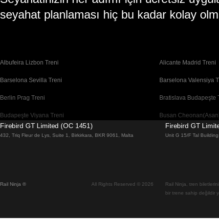
seyahat planlaması hiç bu kadar kolay olm
Albufeira Lizbon Treni
Alicante Madrid Treni
Barselona Sevilla Treni
Barselona Valensiya T
Berlin Prag Treni
Bratislava Budapeşte 
Budapeşte Viyana Treni
Busan Cheonan(Asan)
Firebird GT Limited (OC 1451)
Firebird GT Limi
Cheonan(Asan) Busan Treni
Coimbra Lizbon Treni
432, Triq Fleur de Lys, Suite 1, Birkirkara, BKR 9061, Malta
Unit G 15/F Tal Buildi
Daegu Seul Treni
Daejeon Seul Treni
Dublin Galway Treni
Edinburgh Londra Tre
Rail Ninja ®
All Rights Reserved © 2026
Rail Ninja, tren biletler
Flam Oslo Treni
Floransa Roma Treni
bir trene sahip değildir 
Gwangju Seul Treni
Gyeongju Seul Treni