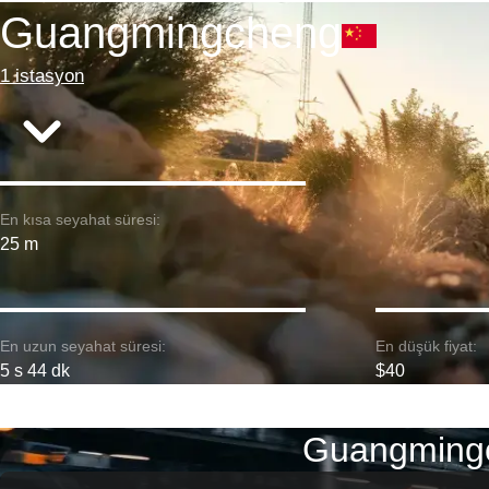
Guangmingcheng
1 istasyon
En kısa seyahat süresi:
25 m
En uzun seyahat süresi:
En düşük fiyat:
5 s 44 dk
$40
Guangmingc