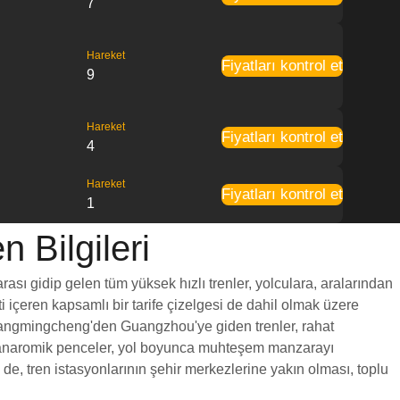
7
Hareket
Fiyatları kontrol et
9
Hareket
Fiyatları kontrol et
4
Hareket
Fiyatları kontrol et
1
Bilgileri
sı gidip gelen tüm yüksek hızlı trenler, yolculara, aralarından
ti içeren kapsamlı bir tarife çizelgesi de dahil olmak üzere
. Guangmingcheng'den Guangzhou'ye giden trenler, rahat
yük panaromik penceler, yol boyunca muhteşem manzarayı
, tren istasyonlarının şehir merkezlerine yakın olması, toplu