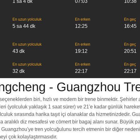
1 sa 4 dk
07:03
10:38
En uzun yolculuk
En erken
En geç
5 sa 44 dk
12:25
16:45
En uzun yolculuk
En erken
En geç
43 dk
19:12
20:51
En uzun yolculuk
En erken
En geç
32 dk
22:17
22:17
gcheng - Guangzhou Tren 
eklerden biri, hızlı ve modern bir trene binmektir. Şehirler ara
eleri (yolculuk yaklaşık 1 saat sürer) ve 21'e kadar günlük hareke
olculuk sırasında harika taşıt içi olanaklar da hizmetinizdedir
yrıca aralıklı diz mesafesi ve cömert bir bagaj alanı sunar. Bü
angzhou'ye tren yolcuğulunu tercih etmenin bir diğer nedeni de
eyi çok kolaylaştırmasıdır.