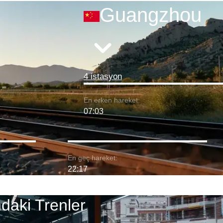
Guangzhou
4 istasyon
En erken hareket:
07:03
En geç hareket:
22:17
aki Trenler