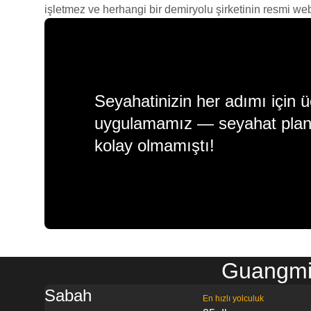
işletmez ve herhangi bir demiryolu şirketinin resmi web s
Seyahatinizin her adımı için ü
uygulamamız — seyahat plan
kolay olmamıştı!
Guangmin
Sabah
En hızlı yolculuk