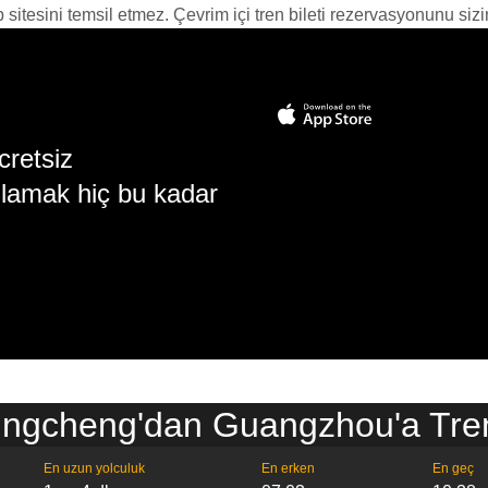
itesini temsil etmez. Çevrim içi tren bileti rezervasyonunu sizin i
cretsiz
lamak hiç bu kadar
gcheng'dan Guangzhou'a Tren
En uzun yolculuk
En erken
En geç