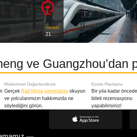
Hareket
21
ng ve Guangzhou’dan po
Mükemmel Değerlendirme
Esnek Planlama
en
Gerçek
Rail Ninja yorumlarını
okuyun
Bir yıla kadar öncede
ve yolcularımızın hakkımızda ne
bileti rezervasyonu
söylediğini görün.
yapabilirsiniz!
gulamamız —