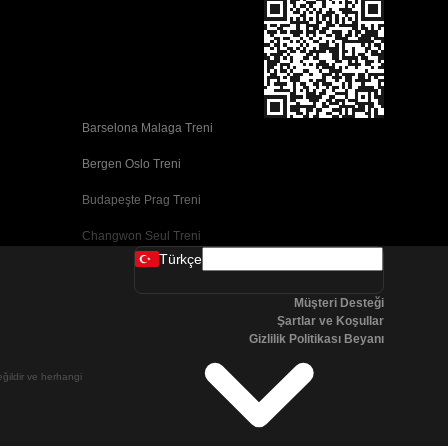
Barselona Malaga Treni
Bergen Oslo Treni
Budapeşte Prag Treni
Changwon Seul Treni
Türkçe
Cork Dublin Treni
Müşteri Desteği
Dublin Cork Treni
Şartlar ve Koşullar
Gizlilik Politikası Beyanı
Faro Porto Treni
değildir ve herhangi
Galway Dublin Treni
Göteborg Stokhholm Treni