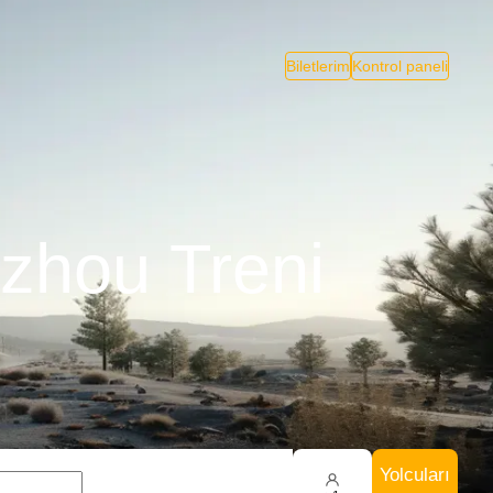
Biletlerim
Kontrol paneli
zhou Treni
Yolcuları