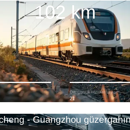
102 km
Ort. günlük hareket sayısı:
21
heng - Guangzhou güzergahınd