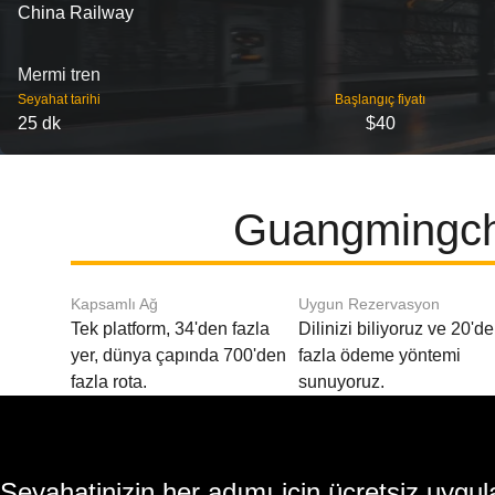
China Railway
Mermi tren
Seyahat tarihi
Başlangıç ​​fiyatı
25 dk
$40
Guangmingche
Kapsamlı Ağ
Uygun Rezervasyon
Tek platform, 34'den fazla
Dilinizi biliyoruz ve 20'd
yer, dünya çapında 700'den
fazla ödeme yöntemi
fazla rota.
sunuyoruz.
Seyahatinizin her adımı için ücretsiz uy