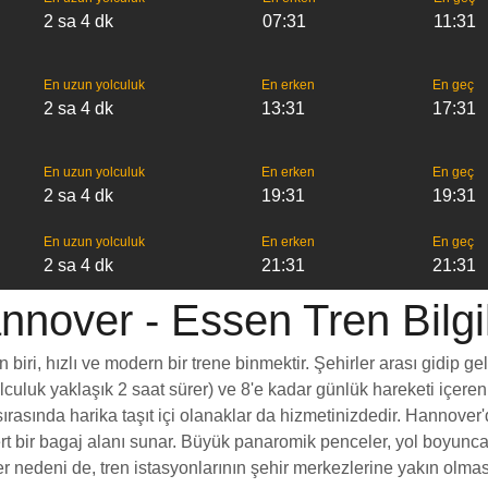
2 sa 4 dk
07:31
11:31
En uzun yolculuk
En erken
En geç
2 sa 4 dk
13:31
17:31
En uzun yolculuk
En erken
En geç
2 sa 4 dk
19:31
19:31
En uzun yolculuk
En erken
En geç
2 sa 4 dk
21:31
21:31
nnover - Essen Tren Bilgil
ri, hızlı ve modern bir trene binmektir. Şehirler arası gidip gel
yolculuk yaklaşık 2 saat sürer) ve 8'e kadar günlük hareketi içeren
rasında harika taşıt içi olanaklar da hizmetinizdedir. Hannover'd
ömert bir bagaj alanı sunar. Büyük panaromik penceler, yol boy
nedeni de, tren istasyonlarının şehir merkezlerine yakın olması,