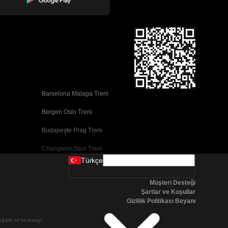
Barselona Malaga Treni
Bergen Oslo Treni
Budapeşte Prag Treni
Changwon Seul Treni
Türkçe
Cork Dublin Treni
Müşteri Desteği
Dublin Cork Treni
Şartlar ve Koşullar
Gizlilik Politikası Beyanı
Faro Porto Treni
değildir ve herhangi
Galway Dublin Treni