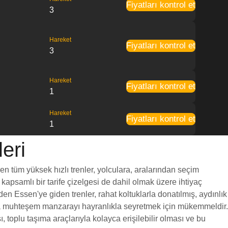
Fiyatları kontrol et
3
Hareket
Fiyatları kontrol et
3
Hareket
Fiyatları kontrol et
1
Hareket
Fiyatları kontrol et
1
eri
en tüm yüksek hızlı trenler, yolculara, aralarından seçim
 kapsamlı bir tarife çizelgesi de dahil olmak üzere ihtiyaç
en Essen'ye giden trenler, rahat koltuklarla donatılmış, aydınlık
unca muhteşem manzarayı hayranlıkla seyretmek için mükemmeldir.
 toplu taşıma araçlarıyla kolayca erişilebilir olması ve bu