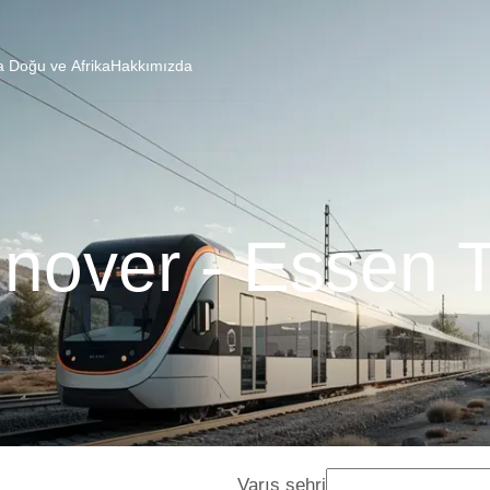
a Doğu ve Afrika
Hakkımızda
nover - Essen T
Varış şehri