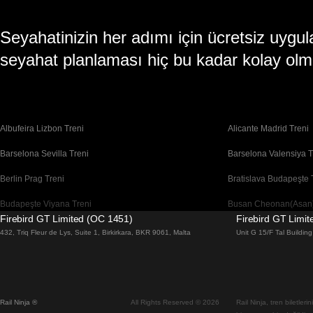
Seyahatinizin her adımı için ücretsiz uy
seyahat planlaması hiç bu kadar kolay olm
Albufeira Lizbon Treni
Alicante Madrid Treni
Barselona Sevilla Treni
Barselona Valensiya T
Berlin Prag Treni
Bratislava Budapeşte 
Budapeşte Viyana Treni
Busan Cheonan(Asan)
Firebird GT Limited (OC 1451)
Firebird GT Limi
Cheonan(Asan) Busan Treni
Coimbra Lizbon Treni
432, Triq Fleur de Lys, Suite 1, Birkirkara, BKR 9061, Malta
Unit G 15/F Tal Buildi
Daegu Seul Treni
Daejeon Seul Treni
Dublin Galway Treni
Edinburgh Londra Tre
Rail Ninja ®
All Rights Reserved © 2026
Rail Ninja, tren biletler
Flam Oslo Treni
Floransa Roma Treni