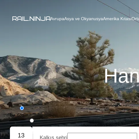
Avrupa
Asya ve Okyanusya
Amerika Kıtası
Ort
Han
Bir Yön
Gidiş-Dönüş
13
Kalkış şehri