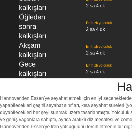
2 sa 4 dk
kalkışları
Öğleden
En hızlı yolculuk
sonra
2 sa 4 dk
kalkışları
Akşam
En hızlı yolculuk
2 sa 4 dk
kalkışları
Gece
En hızlı yolculuk
2 sa 4 dk
kalkışları
Ha
Hannover'den Essen'ye seyahat etmek için en iyi seçeneklerden bi
yapabilecekleri çeşitli seyahat sınıfları, kısa seyahat süreleri (
duyabilecekleri her şeyi sunmak üzere tasarlanmıştır. Yolculuk sı
ve geniş vagonlara sahiptir, ayrıca aralıklı diz mesafesi ve c
Hannover'den Essen'ye tren yolcuğulunu tercih etmenin bir diğer 