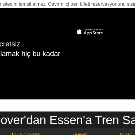
itesini temsil etmez. Çevrim içi tren bileti rezervasyonunu sizin i
cretsiz
lamak hiç bu kadar
over'dan Essen'a Tren Saa
En uzun yolculuk
En erken
En geç