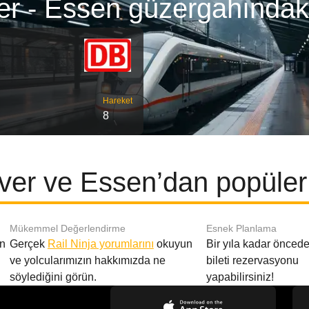
r - Essen güzergahındaki
Hareket
8
er ve Essen’dan popüler 
Mükemmel Değerlendirme
Esnek Planlama
en
Gerçek
Rail Ninja yorumlarını
okuyun
Bir yıla kadar öncede
ve yolcularımızın hakkımızda ne
bileti rezervasyonu
söylediğini görün.
yapabilirsiniz!