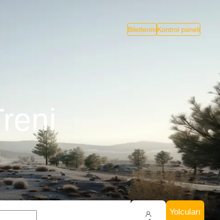
Biletlerim
Kontrol paneli
reni
Yolcuları