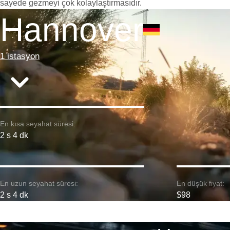
sayede gezmeyi çok kolaylaştırmasıdır.
Hannover
1 istasyon
En kısa seyahat süresi:
2 s 4 dk
En uzun seyahat süresi:
En düşük fiyat:
2 s 4 dk
$98