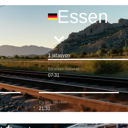
Essen
1 istasyon
En erken hareket:
07:31
En geç hareket:
21:31