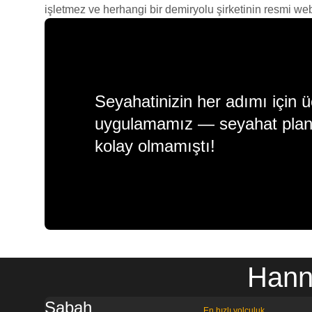
işletmez ve herhangi bir demiryolu şirketinin resmi web s
Seyahatinizin her adımı için ü
uygulamamız — seyahat plan
kolay olmamıştı!
Hann
Sabah
En hızlı yolculuk