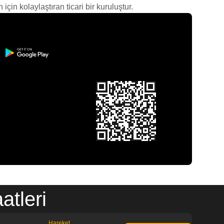
çin kolaylaştıran ticari bir kuruluştur.
tleri
Hareket