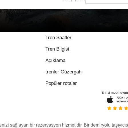
9 / 10 üzerinden 1 y
Tren Saatleri
Tren Bilgisi
Açıklama
trenler Güzergahı
Popüler rotalar
En iyi mobil uyg
menizi sağlayan bir rezervasyon hizmetidir. Bir demiryolu taşıyıcıs