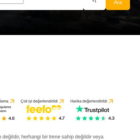
×
1
Ara
orumeye göre
ulama
Çok iyi değerlendirildi
Harika değerlendirildi
ı değildir, herhangi bir trene sahip değildir veya