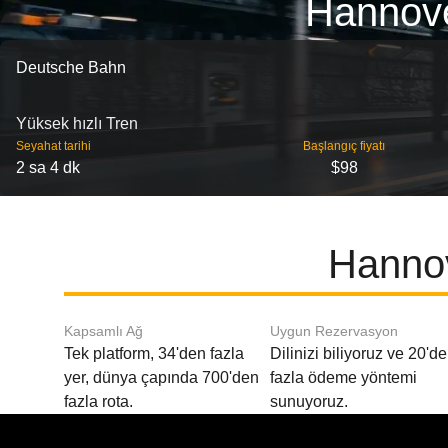
Hannove
Deutsche Bahn
Yüksek hızlı Tren
Seyahat tarihi
Başlangıç ​​fiyatı
2 sa 4 dk
$98
Hannov
Kapsamlı Ağ
Uygun Rezervasyon
Tek platform, 34'den fazla
Dilinizi biliyoruz ve 20'd
yer, dünya çapında 700'den
fazla ödeme yöntemi
fazla rota.
sunuyoruz.