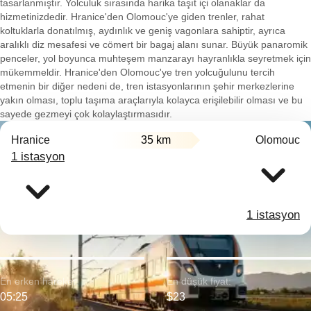
tasarlanmıştır. Yolculuk sırasında harika taşıt içi olanaklar da
hizmetinizdedir. Hranice'den Olomouc'ye giden trenler, rahat
koltuklarla donatılmış, aydınlık ve geniş vagonlara sahiptir, ayrıca
aralıklı diz mesafesi ve cömert bir bagaj alanı sunar. Büyük panaromik
penceler, yol boyunca muhteşem manzarayı hayranlıkla seyretmek için
mükemmeldir. Hranice'den Olomouc'ye tren yolcuğulunu tercih
etmenin bir diğer nedeni de, tren istasyonlarının şehir merkezlerine
yakın olması, toplu taşıma araçlarıyla kolayca erişilebilir olması ve bu
sayede gezmeyi çok kolaylaştırmasıdır.
Hranice
35 km
Olomouc
1 istasyon
1 istasyon
En erken hareket:
En düşük fiyat:
05:25
$23