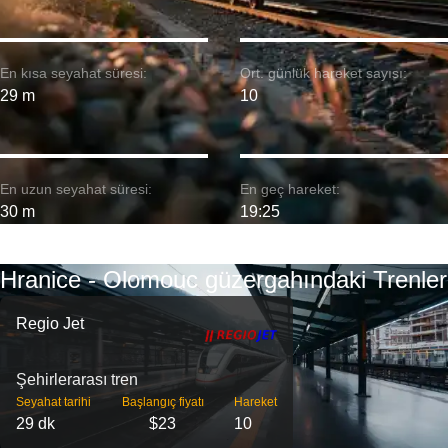
En kısa seyahat süresi:
Ort. günlük hareket sayısı:
29 m
10
En uzun seyahat süresi:
En geç hareket:
30 m
19:25
Hranice - Olomouc güzergahındaki Trenler
Regio Jet
Şehirlerarası tren
Seyahat tarihi
Başlangıç ​​fiyatı
Hareket
29 dk
$23
10