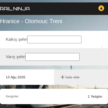
Hranice - Olomouc Treni
Kalkış şehri
Varış şehri
13 Ağu 2026
İade ekle
1
Yetişkin
Gezginler