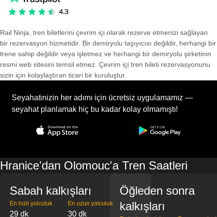
Rail Ninja, tren biletlerini çevrim içi olarak rezerve etmenizi sağlayan
bir rezervasyon hizmetidir. Bir demiryolu taşıyıcısı değildir, herhangi bir
trene sahip değildir veya işletmez ve herhangi bir demiryolu şirketinin
resmi web sitesini temsil etmez. Çevrim içi tren bileti rezervasyonunu
sizin için kolaylaştıran ticari bir kuruluştur.
Seyahatinizin her adımı için ücretsiz uygulamamız —
seyahat planlamak hiç bu kadar kolay olmamıştı!
Hranice'dan Olomouc'a Tren Saatleri
Sabah kalkışları
Öğleden sonra
kalkışları
En hızlı yolculuk
En uzun yolculuk
29 dk
30 dk