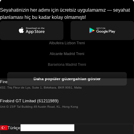
Seyahatinizin her adımı için ücretsiz uygulamamız — seyahat
planlaması hiç bu kadar kolay olmamıştı!
Albufeira Lizbon Treni
Alicante Madrid Treni
Barselona Madrid Treni
Barselona Malaga Treni
Daha popüler güzergahları göster
Firebird GT Limited (OC 1451)
Barselona Sevilla Treni
432, Triq Fleur de Lys, Suite 1, Birkirkara, BKR 9061, Malta
Barselona Valensiya Treni
Firebird GT Limited (61211989)
Unit G 15/F Tal Building 49 Austin Road, KL, Hong Kong
Belfast Dublin Treni
Bergen Oslo Treni
Türkçe
Berlin Prag Treni