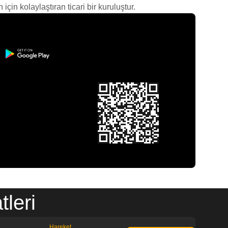
çin kolaylaştıran ticari bir kuruluştur.
leri
Hareket