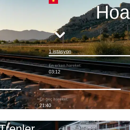
Hoa
1 istasyon
En erken hareket:
03:12
En geç hareket:
21:40
Trenler