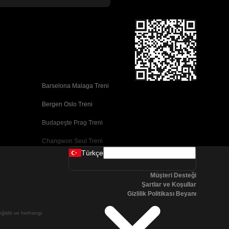
Barselona Malaga Treni
Bergen Oslo Treni
Budapeşte Prag Treni
Changwon Seul Treni
Türkçe
Cork Dublin Treni
Müşteri Desteği
Dublin Cork Treni
Şartlar ve Koşullar
Gizlilik Politikası Beyanı
Faro Porto Treni
değildir ve herhangi
Galway Dublin Treni