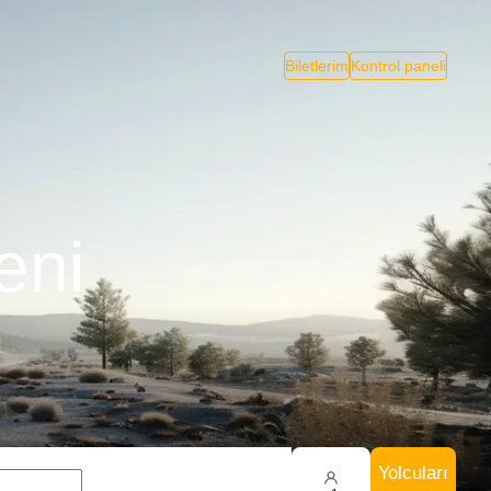
Biletlerim
Kontrol paneli
eni
Yolcuları