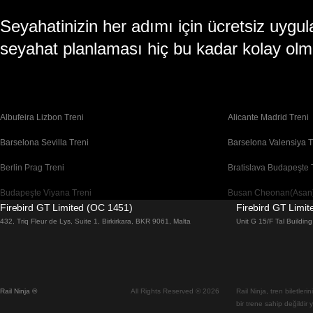
Seyahatinizin her adımı için ücretsiz uy
seyahat planlaması hiç bu kadar kolay olm
Albufeira Lizbon Treni
Alicante Madrid Treni
Barselona Sevilla Treni
Barselona Valensiya T
Berlin Prag Treni
Bratislava Budapeşte 
Budapeşte Viyana Treni
Busan Cheonan(Asan)
Firebird GT Limited (OC 1451)
Firebird GT Limi
Cheonan(Asan) Busan Treni
Coimbra Lizbon Treni
432, Triq Fleur de Lys, Suite 1, Birkirkara, BKR 9061, Malta
Unit G 15/F Tal Buildi
Daegu Seul Treni
Daejeon Seul Treni
Dublin Galway Treni
Edinburgh Londra Tre
Rail Ninja ®
All Rights Reserved © 2026
Rail Ninja, tren biletler
Flam Oslo Treni
Floransa Roma Treni
bir trene sahip değildir 