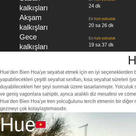
24 dk
kalkışları
Akşam
En hızlı yolculuk
20 sa 26 dk
kalkışları
Gece
En hızlı yolculuk
19 sa 37 dk
kalkışları
H
Hue'den Bien Hoa'ye seyahat etmek için en iyi seçeneklerden biri
yapabilecekleri çeşitli seyahat sınıfları, kısa seyahat süreleri (
duyabilecekleri her şeyi sunmak üzere tasarlanmıştır. Yolculuk sı
ve geniş vagonlara sahiptir, ayrıca aralıklı diz mesafesi ve c
Hue'den Bien Hoa'ye tren yolcuğulunu tercih etmenin bir diğer ne
gezmeyi çok kolaylaştırmasıdır.
Hue