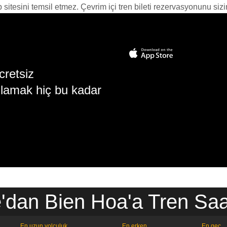
itesini temsil etmez. Çevrim içi tren bileti rezervasyonunu sizin i
cretsiz
lamak hiç bu kadar
'dan Bien Hoa'a Tren Saat
En uzun yolculuk
En erken
En geç