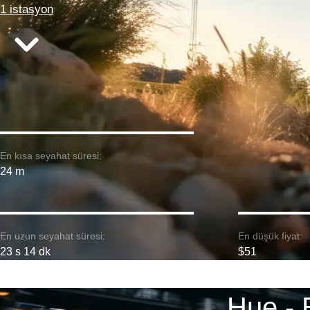
1 istasyon
En kısa seyahat süresi:
24 m
En uzun seyahat süresi:
En düşük fiyat:
23 s 14 dk
$51
Hue - 