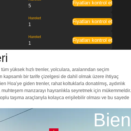
Fiyatları kontrol et
5
Hareket
Fiyatları kontrol et
1
Hareket
Fiyatları kontrol et
1
ri
 tüm yüksek hızlı trenler, yolculara, aralarından seçim
en kapsamlı bir tarife çizelgesi de dahil olmak üzere ihtiyaç
en Hoa'ye giden trenler, rahat koltuklarla donatılmış, aydınlık
unca muhteşem manzarayı hayranlıkla seyretmek için mükemmeldir.
oplu taşıma araçlarıyla kolayca erişilebilir olması ve bu sayede
Bien