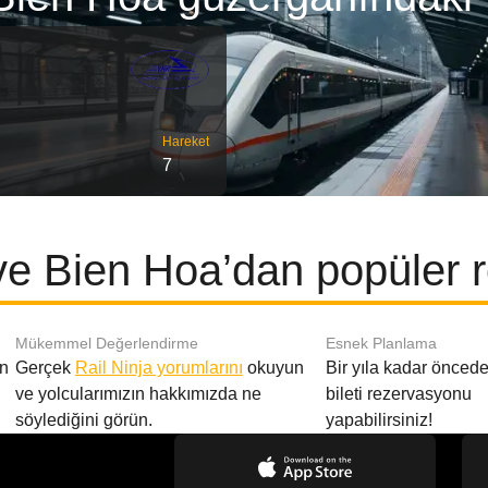
Hareket
7
e Bien Hoa’dan popüler r
Mükemmel Değerlendirme
Esnek Planlama
en
Gerçek
Rail Ninja yorumlarını
okuyun
Bir yıla kadar öncede
ve yolcularımızın hakkımızda ne
bileti rezervasyonu
söylediğini görün.
yapabilirsiniz!