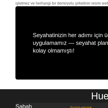
işletmez ve herhangi bir demiryolu şirketinin resmi web s
Seyahatinizin her adımı için ü
uygulamamız — seyahat plan
kolay olmamıştı!
Hue
Sabah
En hızlı yolculuk