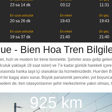
23 sa 14 dk
03:12
11:31
En uzun yolculuk
En erken
En geç
20 sa 26 dk
19:43
19:43
En uzun yolculuk
En erken
En geç
19 sa 37 dk
21:40
21:40
ue - Bien Hoa Tren Bilgile
, hızlı ve modern bir trene binmektir. Şehirler arası gidip gelen
yolculuk yaklaşık 18 saat sürer) ve 7'e kadar günlük hareketi içer
rasında harika taşıt içi olanaklar da hizmetinizdedir. Hue'den Bi
ömert bir bagaj alanı sunar. Büyük panaromik penceler, yol boy
deni de, tren istasyonlarının şehir merkezlerine yakın olması, t
925 km