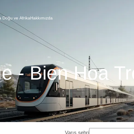
a Doğu ve Afrika
Hakkımızda
e - Bien Hoa Tr
Varış şehri