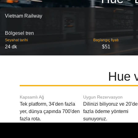
Vietnam Railway
Bölgesel tren
Seyahat tarihi
Başlangıç ​​fiyatı
24 dk
$51
Hue v
Kapsamlı Ağ
Uygun Rezervasyon
Tek platform, 34'den fazla
Dilinizi biliyoruz ve 20'd
yer, dünya çapında 700'den
fazla ödeme yöntemi
fazla rota.
sunuyoruz.