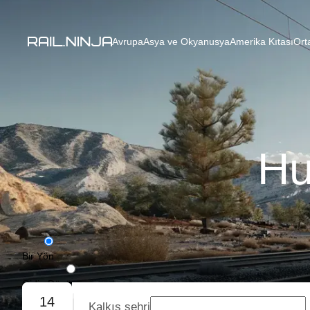
Avrupa
Asya ve Okyanusya
Amerika Kıtası
Ort
Hu
Bir Yön
Gidiş-Dönüş
14
Kalkış şehri