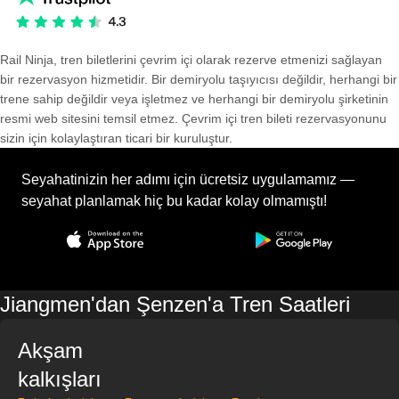
Rail Ninja, tren biletlerini çevrim içi olarak rezerve etmenizi sağlayan
bir rezervasyon hizmetidir. Bir demiryolu taşıyıcısı değildir, herhangi bir
trene sahip değildir veya işletmez ve herhangi bir demiryolu şirketinin
resmi web sitesini temsil etmez. Çevrim içi tren bileti rezervasyonunu
sizin için kolaylaştıran ticari bir kuruluştur.
Seyahatinizin her adımı için ücretsiz uygulamamız —
seyahat planlamak hiç bu kadar kolay olmamıştı!
Jiangmen'dan Şenzen'a Tren Saatleri
Akşam
kalkışları