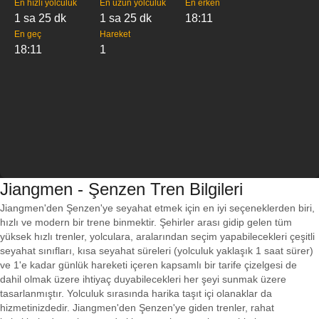
En hızlı yolculuk
En uzun yolculuk
En erken
1 sa 25 dk
1 sa 25 dk
18:11
En geç
Hareket
18:11
1
Jiangmen - Şenzen Tren Bilgileri
Jiangmen'den Şenzen'ye seyahat etmek için en iyi seçeneklerden biri,
hızlı ve modern bir trene binmektir. Şehirler arası gidip gelen tüm
yüksek hızlı trenler, yolculara, aralarından seçim yapabilecekleri çeşitli
seyahat sınıfları, kısa seyahat süreleri (yolculuk yaklaşık 1 saat sürer)
ve 1'e kadar günlük hareketi içeren kapsamlı bir tarife çizelgesi de
dahil olmak üzere ihtiyaç duyabilecekleri her şeyi sunmak üzere
tasarlanmıştır. Yolculuk sırasında harika taşıt içi olanaklar da
hizmetinizdedir. Jiangmen'den Şenzen'ye giden trenler, rahat