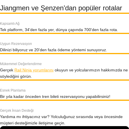
Jiangmen ve Şenzen’dan popüler rotalar
Kapsamlı Ağ
Tek platform, 34'den fazla yer, dünya çapında 700'den fazla rota.
Uygun Rezervasyon
Dilinizi biliyoruz ve 20'den fazla ödeme yöntemi sunuyoruz.
Mükemmel Değerlendirme
Gerçek
Rail Ninja yorumlarını
okuyun ve yolcularımızın hakkımızda ne
söylediğini görün.
Esnek Planlama
Bir yıla kadar önceden tren bileti rezervasyonu yapabilirsiniz!
Gerçek İnsan Desteği
Yardıma mı ihtiyacınız var? Yolculuğunuz sırasında veya öncesinde
müşteri desteğimizle iletişime geçin.