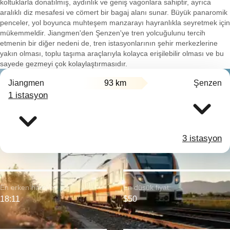
koltuklarla donatılmış, aydınlık ve geniş vagonlara sahiptir, ayrıca
aralıklı diz mesafesi ve cömert bir bagaj alanı sunar. Büyük panaromik
penceler, yol boyunca muhteşem manzarayı hayranlıkla seyretmek için
mükemmeldir. Jiangmen'den Şenzen'ye tren yolcuğulunu tercih
etmenin bir diğer nedeni de, tren istasyonlarının şehir merkezlerine
yakın olması, toplu taşıma araçlarıyla kolayca erişilebilir olması ve bu
sayede gezmeyi çok kolaylaştırmasıdır.
Jiangmen
93 km
Şenzen
1 istasyon
3 istasyon
En erken hareket:
En düşük fiyat:
18:11
$50