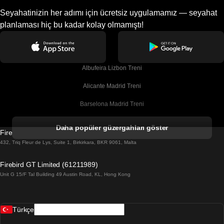
Seyahatinizin her adımı için ücretsiz uygulamamız — seyahat
planlaması hiç bu kadar kolay olmamıştı!
Albufeira Lizbon Treni
Alicante Madrid Treni
Barselona Madrid Treni
Barselona Malaga Treni
Daha popüler güzergahları göster
Firebird GT Limited (OC 1451)
Barselona Sevilla Treni
432, Triq Fleur de Lys, Suite 1, Birkirkara, BKR 9061, Malta
Barselona Valensiya Treni
Firebird GT Limited (61211989)
Unit G 15/F Tal Building 49 Austin Road, KL, Hong Kong
Belfast Dublin Treni
Bergen Oslo Treni
Türkçe
Berlin Prag Treni