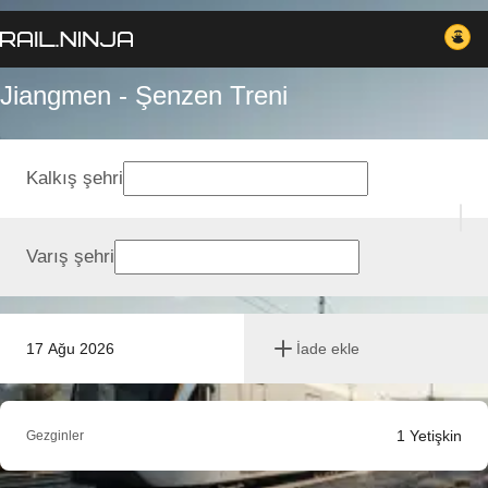
Jiangmen - Şenzen Treni
Kalkış şehri
Varış şehri
17 Ağu 2026
İade ekle
1
Yetişkin
Gezginler