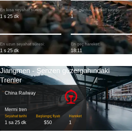
En kısa seyahat süresi:
Ort. günlük hareket sayısı:
1 s 25 dk
1
En uzun seyahat süresi:
En geç hareket:
1 s 25 dk
18:11
Jiangmen - Şenzen güzergahındaki
Trenler
China Railway
Mermi tren
Seyahat tarihi
Başlangıç ​​fiyatı
Hareket
1 sa 25 dk
$50
1