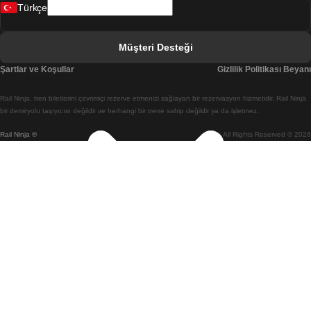
Türkçe
Berlin Prag Treni
Bratislava Budapeşte Treni
Müşteri Desteği
Budapeşte Bratislava Treni
Şartlar ve Koşullar
Gizlilik Politikası Beyanı
Budapeşte Prag Treni
Rail Ninja, tren biletlerini çevrimiçi rezerve etmenizi sağlayan bir rezervasyon hizmetidir. Rail Ninja
Budapeşte Viyana Treni
bir demiryolu taşıyıcısı değildir ve herhangi bir trene sahip değildir ya da işletmez.
Rail Ninja ®
All Rights Reserved © 2026
Busan Cheonan(Asan) Treni
Busan Seul Treni
Changwon Seul Treni
Cheonan(Asan) Busan Treni
Coimbra Lizbon Treni
Coimbra Porto Treni
Cork Dublin Treni