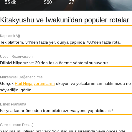
55 dk
$60
27
Kitakyushu ve Iwakuni’dan popüler rotalar
Kapsamlı Ağ
Tek platform, 34'den fazla yer, dünya çapında 700'den fazla rota.
Uygun Rezervasyon
Dilinizi biliyoruz ve 20'den fazla ödeme yöntemi sunuyoruz.
Mükemmel Değerlendirme
Gerçek
Rail Ninja yorumlarını
okuyun ve yolcularımızın hakkımızda ne
söylediğini görün.
Esnek Planlama
Bir yıla kadar önceden tren bileti rezervasyonu yapabilirsiniz!
Gerçek İnsan Desteği
Yardıma mı ihtiyacınız var? Yolculuğunuz sırasında veya öncesinde