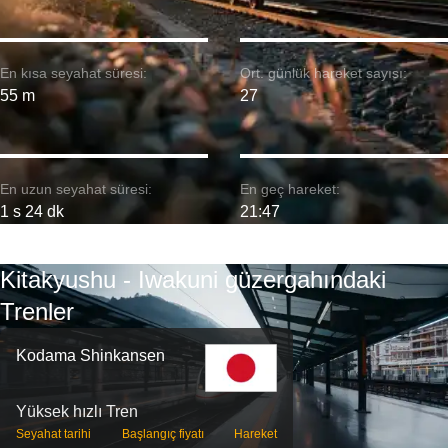
En kısa seyahat süresi:
Ort. günlük hareket sayısı:
55 m
27
En uzun seyahat süresi:
En geç hareket:
1 s 24 dk
21:47
Kitakyushu - Iwakuni güzergahındaki
Trenler
Kodama Shinkansen
Yüksek hızlı Tren
Seyahat tarihi
Başlangıç ​​fiyatı
Hareket