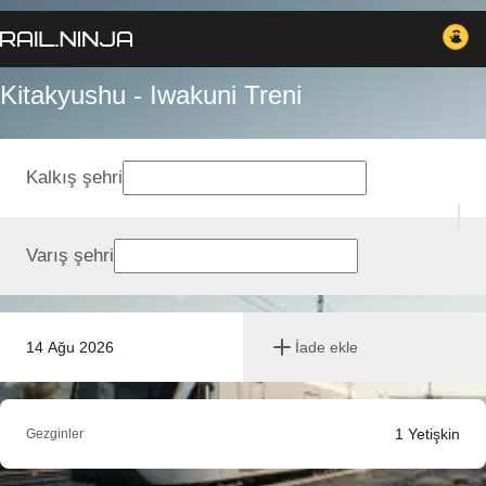
Kitakyushu - Iwakuni Treni
Kalkış şehri
Varış şehri
14 Ağu 2026
İade ekle
1
Yetişkin
Gezginler