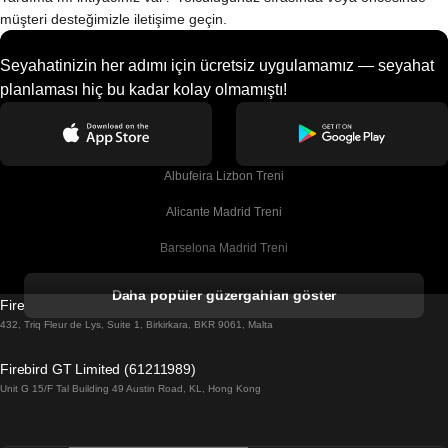
müşteri desteğimizle iletişime geçin.
Seyahatinizin her adımı için ücretsiz uygulamamız — seyahat
planlaması hiç bu kadar kolay olmamıştı!
Albufeira Lizbon Treni
Alicante Madrid Treni
Barselona Madrid Treni
Barselona Malaga Treni
Daha popüler güzergahları göster
Firebird GT Limited (OC 1451)
Barselona Sevilla Treni
432, Triq Fleur de Lys, Suite 1, Birkirkara, BKR 9061, Malta
Barselona Valensiya Treni
Firebird GT Limited (61211989)
Unit G 15/F Tal Building 49 Austin Road, KL, Hong Kong
Belfast Dublin Treni
Bergen Oslo Treni