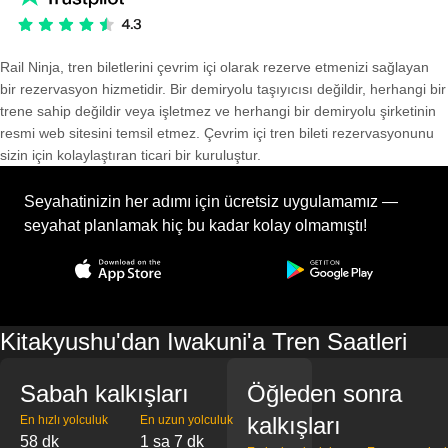
Rail Ninja, tren biletlerini çevrim içi olarak rezerve etmenizi sağlayan
bir rezervasyon hizmetidir. Bir demiryolu taşıyıcısı değildir, herhangi bir
trene sahip değildir veya işletmez ve herhangi bir demiryolu şirketinin
resmi web sitesini temsil etmez. Çevrim içi tren bileti rezervasyonunu
sizin için kolaylaştıran ticari bir kuruluştur.
Seyahatinizin her adımı için ücretsiz uygulamamız —
seyahat planlamak hiç bu kadar kolay olmamıştı!
Kitakyushu'dan Iwakuni'a Tren Saatleri
Sabah kalkışları
Öğleden sonra
kalkışları
En hızlı yolculuk
En uzun yolculuk
58 dk
1 sa 7 dk