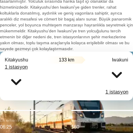
tasarlanmıştır. Yolculuk sırasında harika taşıt içi olanaklar da
hizmetinizdedir. Kitakyushu'den Iwakuni'ye giden trenler, rahat
koltuklarla donatılmış, aydınlık ve geniş vagonlara sahiptir, ayrıca
aralıklı diz mesafesi ve cömert bir bagaj alanı sunar. Büyük panaromik
penceler, yol boyunca muhteşem manzarayı hayranlıkla seyretmek için
mükemmeldir. Kitakyushu'den Iwakuni'ye tren yolcuğulunu tercih
etmenin bir diğer nedeni de, tren istasyonlarının şehir merkezlerine
yakın olması, toplu taşıma araçlarıyla kolayca erişilebilir olması ve bu
sayede gezmeyi çok kolaylaştırmasıdır.
Kitakyushu
133 km
Iwakuni
1 istasyon
1 istasyon
En erken hareket:
En düşük fiyat:
06:25
$60