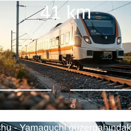
41 km
Ort. günlük hareket sayısı:
43
shu - Yamaguchi güzergahındaki