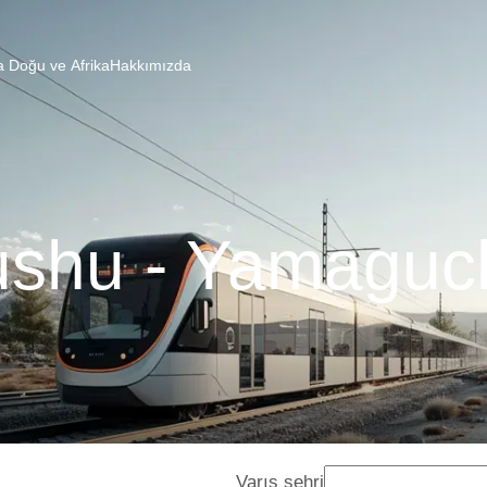
a Doğu ve Afrika
Hakkımızda
ushu - Yamaguch
Varış şehri