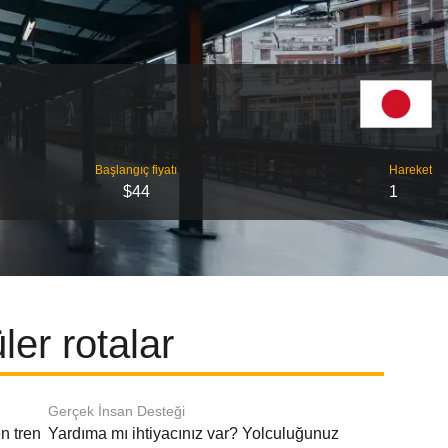
Başlangıç ​​fiyatı
Hareket
$44
1
er rotalar
Gerçek İnsan Desteği
n tren
Yardıma mı ihtiyacınız var? Yolculuğunuz