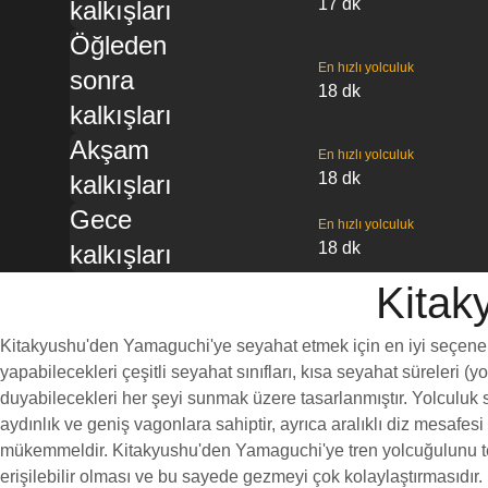
17 dk
kalkışları
Öğleden
En hızlı yolculuk
sonra
18 dk
kalkışları
Akşam
En hızlı yolculuk
18 dk
kalkışları
Gece
En hızlı yolculuk
18 dk
kalkışları
Kitak
Kitakyushu'den Yamaguchi'ye seyahat etmek için en iyi seçenekler
yapabilecekleri çeşitli seyahat sınıfları, kısa seyahat süreleri (
duyabilecekleri her şeyi sunmak üzere tasarlanmıştır. Yolculuk s
aydınlık ve geniş vagonlara sahiptir, ayrıca aralıklı diz mesaf
mükemmeldir. Kitakyushu'den Yamaguchi'ye tren yolcuğulunu terc
erişilebilir olması ve bu sayede gezmeyi çok kolaylaştırmasıdır.