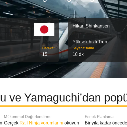
Hikari Shinkansen
Yüksek hızlı Tren
Hareket
Seyahat tarihi
15
18 dk
u ve Yamaguchi’dan popül
Mükemmel Değerlendirme
Esnek Planlama
en
Gerçek
Rail Ninja yorumlarını
okuyun
Bir yıla kadar öncede