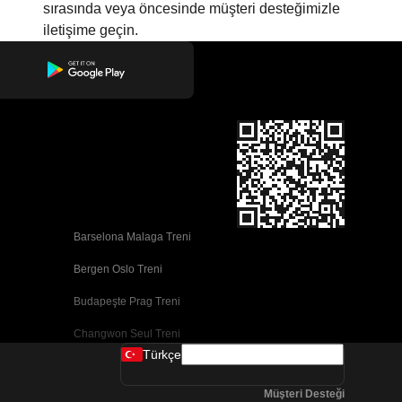
sırasında veya öncesinde müşteri desteğimizle
iletişime geçin.
Barselona Malaga Treni
Bergen Oslo Treni
Budapeşte Prag Treni
Changwon Seul Treni
Türkçe
Cork Dublin Treni
Müşteri Desteği
Dublin Cork Treni