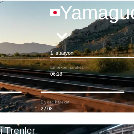
Yamaguc
1 istasyon
En erken hareket:
06:18
En geç hareket:
22:08
 Trenler