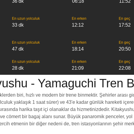
36 dk
06:18
11:52
En uzun yolculuk
En erken
En geç
33 dk
12:12
17:52
En uzun yolculuk
En erken
En geç
47 dk
18:14
20:50
En uzun yolculuk
En erken
En geç
28 dk
21:09
22:08
yushu - Yamaguchi Tren Bil
den biri, hızlı ve modern bir trene binmektir. Şehirler arası gid
yolculuk yaklaşık 1 saat sürer) ve 43'e kadar günlük hareketi içer
ırasında harika taşıt içi olanaklar da hizmetinizdedir. Kitakyush
esi ve cömert bir bagaj alanı sunar. Büyük panaromik penceler, 
ih etmenin bir diğer nedeni de, tren istasyonlarının şehir merk