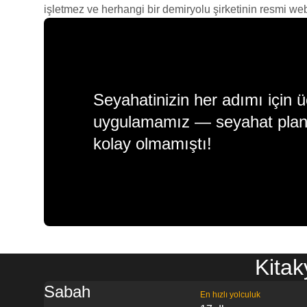
işletmez ve herhangi bir demiryolu şirketinin resmi web s
Seyahatinizin her adımı için ü
uygulamamız — seyahat plan
kolay olmamıştı!
Kitak
Sabah
En hızlı yolculuk