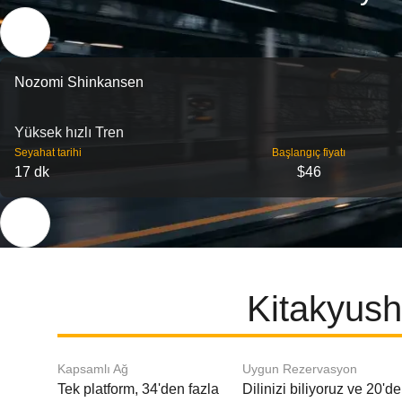
Nozomi Shinkansen
Yüksek hızlı Tren
Seyahat tarihi
Başlangıç ​​fiyatı
17 dk
$46
Kitakyush
Kapsamlı Ağ
Uygun Rezervasyon
Tek platform, 34'den fazla
Dilinizi biliyoruz ve 20'd