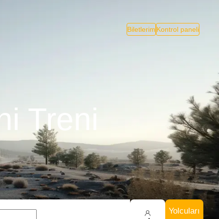
Biletlerim
Kontrol paneli
i Treni
Yolcuları