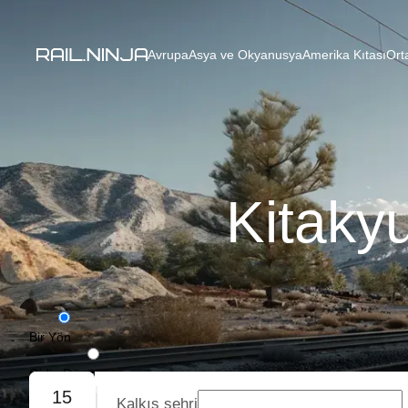
Avrupa
Asya ve Okyanusya
Amerika Kıtası
Ort
Kitaky
Bir Yön
Gidiş-Dönüş
15
Kalkış şehri