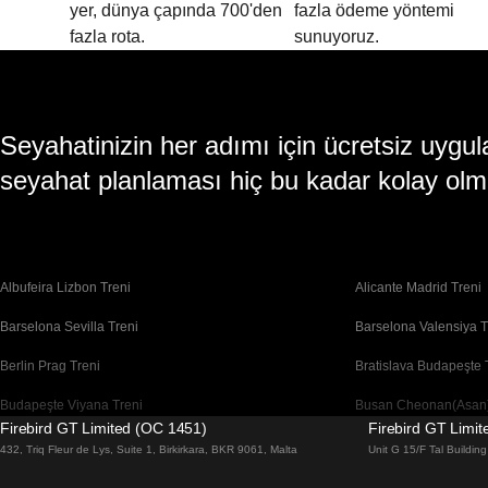
yer, dünya çapında 700'den
fazla ödeme yöntemi
fazla rota.
sunuyoruz.
Seyahatinizin her adımı için ücretsiz uy
seyahat planlaması hiç bu kadar kolay olm
Albufeira Lizbon Treni
Alicante Madrid Treni
Barselona Sevilla Treni
Barselona Valensiya T
Berlin Prag Treni
Bratislava Budapeşte 
Budapeşte Viyana Treni
Busan Cheonan(Asan)
Firebird GT Limited (OC 1451)
Firebird GT Limi
Cheonan(Asan) Busan Treni
Coimbra Lizbon Treni
432, Triq Fleur de Lys, Suite 1, Birkirkara, BKR 9061, Malta
Unit G 15/F Tal Buildi
Daegu Seul Treni
Daejeon Seul Treni