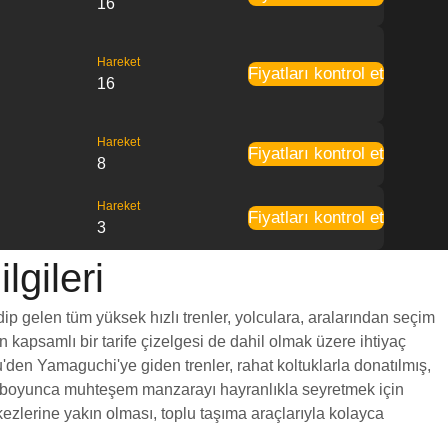
16
Hareket
Fiyatları kontrol et
16
Hareket
Fiyatları kontrol et
8
Hareket
Fiyatları kontrol et
3
gileri
ip gelen tüm yüksek hızlı trenler, yolculara, aralarından seçim
en kapsamlı bir tarife çizelgesi de dahil olmak üzere ihtiyaç
u'den Yamaguchi'ye giden trenler, rahat koltuklarla donatılmış,
yol boyunca muhteşem manzarayı hayranlıkla seyretmek için
ezlerine yakın olması, toplu taşıma araçlarıyla kolayca