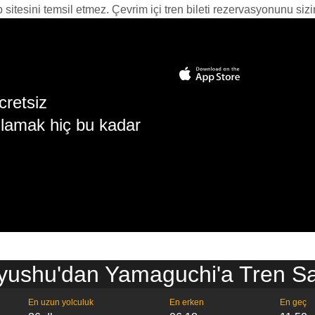
itesini temsil etmez. Çevrim içi tren bileti rezervasyonunu sizin i
cretsiz
lamak hiç bu kadar
yushu'dan Yamaguchi'a Tren Sa
En uzun yolculuk
En erken
En geç