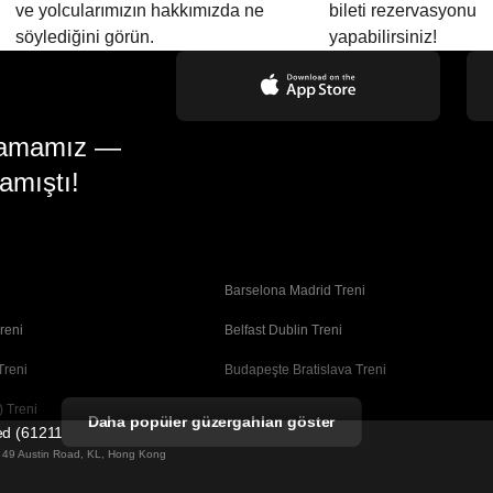
ve yolcularımızın hakkımızda ne
bileti rezervasyonu
söylediğini görün.
yapabilirsiniz!
gulamamız —
amıştı!
Barselona Madrid Treni
reni
Belfast Dublin Treni
Treni
Budapeşte Bratislava Treni
 Treni
Busan Seul Treni
Daha popüler güzergahları göster
ted (61211989)
Coimbra Porto Treni
ng 49 Austin Road, KL, Hong Kong
Dublin Belfast Treni