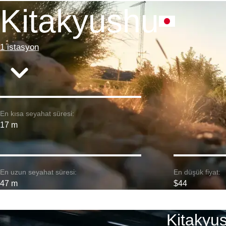
Kitakyushu
1 istasyon
En kısa seyahat süresi:
17 m
En uzun seyahat süresi:
En düşük fiyat:
47 m
$44
Kitakyu