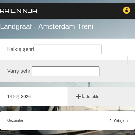
Landgraaf - Amsterdam Treni
Kalkış şehri
Varış şehri
14 8月 2026
İade ekle
1
Yetişkin
Gezginler