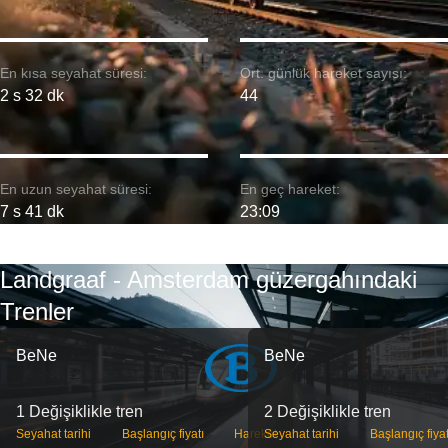
En kısa seyahat süresi:
Ort. günlük hareket sayısı:
2 s 32 dk
44
En uzun seyahat süresi:
En geç hareket:
7 s 41 dk
23:09
Landgraaf - Amsterdam güzergahındaki
Trenler
BeNe
BeNe
1 Değişiklikle tren
2 Değişiklikle tren
Seyahat tarihi
Başlangıç ​​fiyatı
Hareket
Seyahat tarihi
Başlangıç ​​fiyat