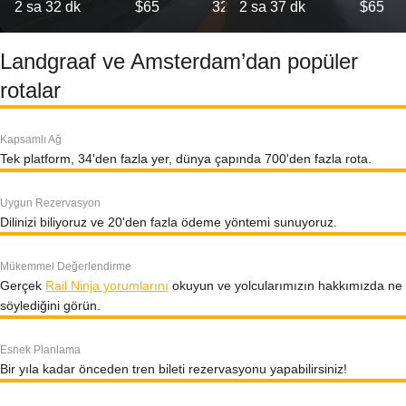
2 sa 32 dk
$65
32
2 sa 37 dk
$65
Landgraaf ve Amsterdam’dan popüler
rotalar
Kapsamlı Ağ
Tek platform, 34'den fazla yer, dünya çapında 700'den fazla rota.
Uygun Rezervasyon
Dilinizi biliyoruz ve 20'den fazla ödeme yöntemi sunuyoruz.
Mükemmel Değerlendirme
Gerçek
Rail Ninja yorumlarını
okuyun ve yolcularımızın hakkımızda ne
söylediğini görün.
Esnek Planlama
Bir yıla kadar önceden tren bileti rezervasyonu yapabilirsiniz!