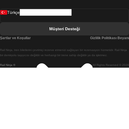
Bergen Oslo Treni
Türkçe
Berlin Prag Treni
Bratislava Budapeşte Treni
Müşteri Desteği
Budapeşte Bratislava Treni
Şartlar ve Koşullar
Gizlilik Politikası Beyanı
Budapeşte Prag Treni
Rail Ninja, tren biletlerini çevrimiçi rezerve etmenizi sağlayan bir rezervasyon hizmetidir. Rail Ninja
Budapeşte Viyana Treni
bir demiryolu taşıyıcısı değildir ve herhangi bir trene sahip değildir ya da işletmez.
Rail Ninja ®
All Rights Reserved © 2026
Busan Cheonan(Asan) Treni
Busan Seul Treni
Changwon Seul Treni
Cheonan(Asan) Busan Treni
Coimbra Lizbon Treni
Coimbra Porto Treni
Cork Dublin Treni