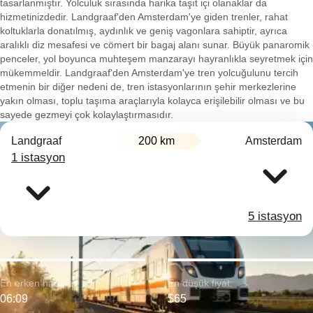
tasarlanmıştır. Yolculuk sırasında harika taşıt içi olanaklar da
hizmetinizdedir. Landgraaf'den Amsterdam'ye giden trenler, rahat
koltuklarla donatılmış, aydınlık ve geniş vagonlara sahiptir, ayrıca
aralıklı diz mesafesi ve cömert bir bagaj alanı sunar. Büyük panaromik
penceler, yol boyunca muhteşem manzarayı hayranlıkla seyretmek için
mükemmeldir. Landgraaf'den Amsterdam'ye tren yolcuğulunu tercih
etmenin bir diğer nedeni de, tren istasyonlarının şehir merkezlerine
yakın olması, toplu taşıma araçlarıyla kolayca erişilebilir olması ve bu
sayede gezmeyi çok kolaylaştırmasıdır.
Landgraaf
200 km
Amsterdam
1 istasyon
5 istasyon
En erken hareket:
En düşük fiyat:
06:09
$65