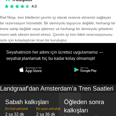
Rail Ninja, tren biletlerini çevrim içi olarak rezerve etmenizi sağlayan
bir rezervasyon hizmetidir. Bir demiryolu taşıyıcısı değildir, herhangi bir
trene sahip değildir veya işletmez ve herhangi bir demiryolu şirketinin
resmi web sitesini temsil etmez. Çevrim içi tren bileti rezervasyonunu
sizin için kolaylaştıran ticari bir kuruluştur.
Seyahatinizin her adımı için ücretsiz uygulamamız —
seyahat planlamak hiç bu kadar kolay olmamıştı!
Landgraaf'dan Amsterdam'a Tren Saatleri
Sabah kalkışları
Öğleden sonra
kalkışları
En hızlı yolculuk
En uzun yolculuk
2 sa 32 dk
2 sa 36 dk