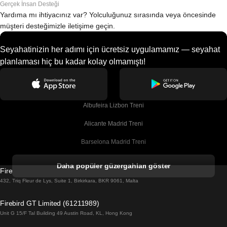
Gerçek İnsan Desteği
Yardıma mı ihtiyacınız var? Yolculuğunuz sırasında veya öncesinde
müşteri desteğimizle iletişime geçin.
Seyahatinizin her adımı için ücretsiz uygulamamız — seyahat
planlaması hiç bu kadar kolay olmamıştı!
Albufeira Lizbon Treni
Alicante Madrid Treni
Barselona Madrid Treni
Barselona Malaga Treni
Daha popüler güzergahları göster
Firebird GT Limited (OC 1451)
Barselona Sevilla Treni
432, Triq Fleur de Lys, Suite 1, Birkirkara, BKR 9061, Malta
Barselona Valensiya Treni
Firebird GT Limited (61211989)
Unit G 15/F Tal Building 49 Austin Road, KL, Hong Kong
Belfast Dublin Treni