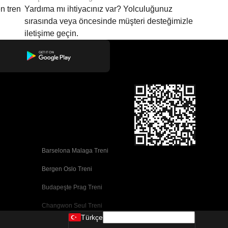
n tren
Yardıma mı ihtiyacınız var? Yolculuğunuz
sırasında veya öncesinde müşteri desteğimizle
iletişime geçin.
Barselona Malaga Treni
Bergen Oslo Treni
Budapeşte Prag Treni
Changwon Seul Treni
Türkçe
Cork Dublin Treni