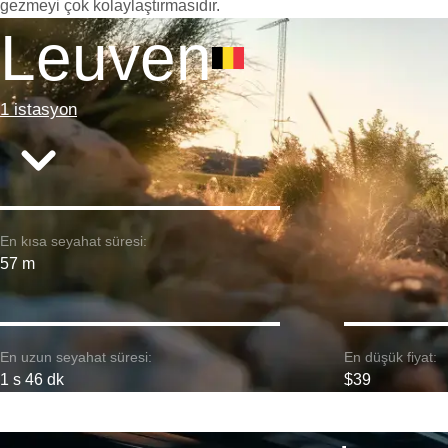
gezmeyi çok kolaylaştırmasıdır.
Leuven
1 istasyon
En kısa seyahat süresi:
57 m
En uzun seyahat süresi:
En düşük fiyat:
1 s 46 dk
$39