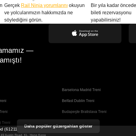
en
Gerçek
Rail Ninja yorumlarını
okuyun
Bir yıla kadar öncede
ve yolcularımızın hakkımızda ne
bileti rezervasyonu
söylediğini görün.
yapabilirsiniz!
gulamamız —
amıştı!
Barselona Madrid Treni
reni
Belfast Dublin Treni
Treni
Budapeşte Bratislava Treni
 Treni
Busan Seul Treni
Daha popüler güzergahları göster
ted (61211989)
Coimbra Porto Treni
ng 49 Austin Road, KL, Hong Kong