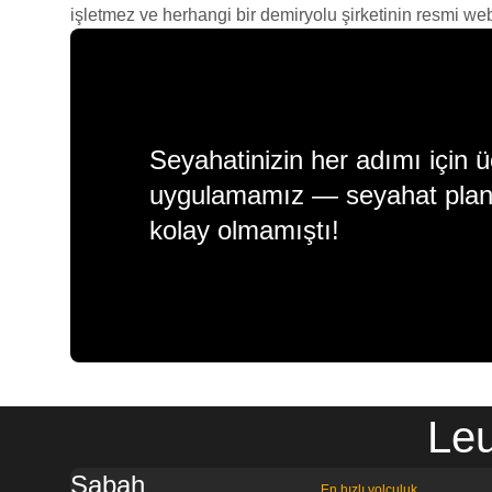
işletmez ve herhangi bir demiryolu şirketinin resmi web s
Seyahatinizin her adımı için ü
uygulamamız — seyahat plan
kolay olmamıştı!
Leu
Sabah
En hızlı yolculuk