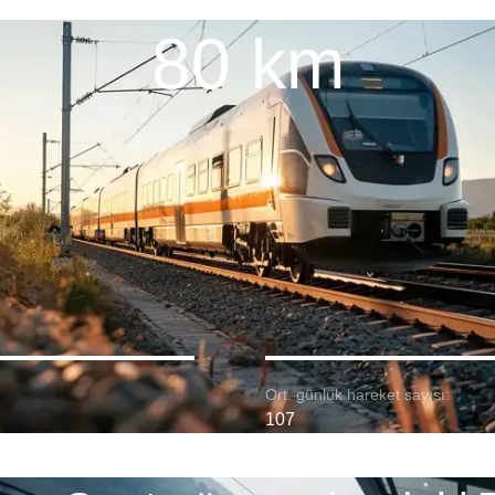
80 km
Ort. günlük hareket sayısı:
107