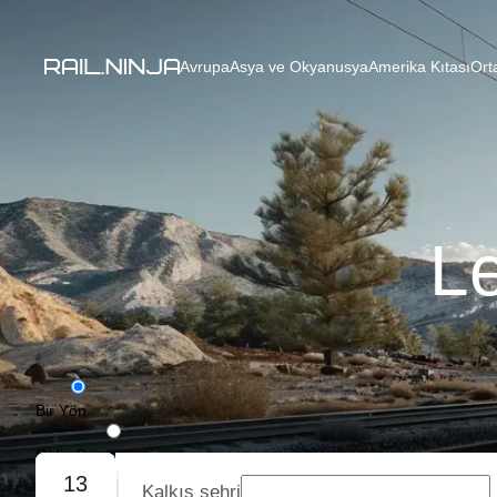
Avrupa
Asya ve Okyanusya
Amerika Kıtası
Ort
Le
Bir Yön
Gidiş-Dönüş
13
Kalkış şehri