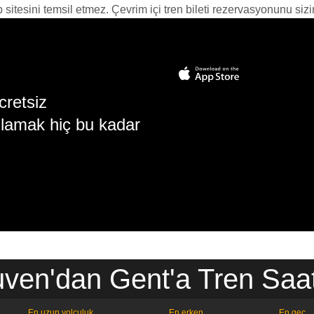
itesini temsil etmez. Çevrim içi tren bileti rezervasyonunu sizin i
cretsiz
lamak hiç bu kadar
ven'dan Gent'a Tren Saat
En uzun yolculuk
En erken
En geç