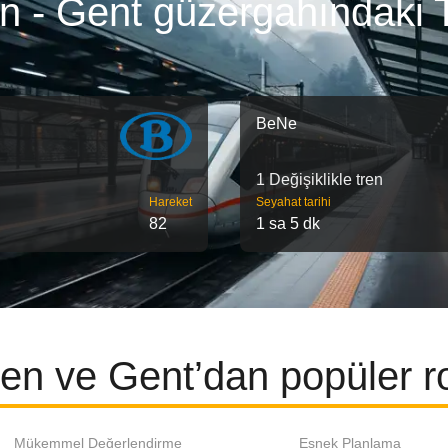
n - Gent güzergahındaki T
BeNe
1 Değişiklikle tren
Hareket
Seyahat tarihi
82
1 sa 5 dk
en ve Gent’dan popüler ro
Mükemmel Değerlendirme
Esnek Planlama