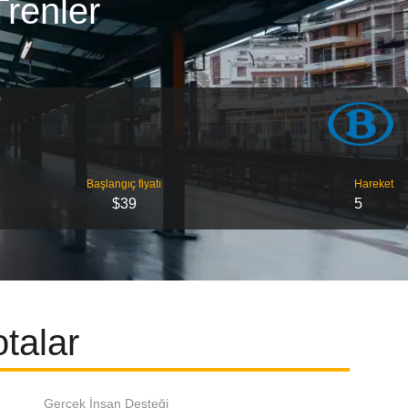
renler
Başlangıç ​​fiyatı
Hareket
$39
5
talar
Gerçek İnsan Desteği