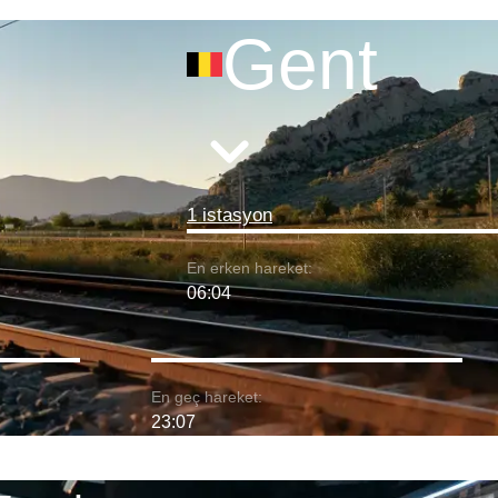
Gent
1 istasyon
En erken hareket:
06:04
En geç hareket:
23:07