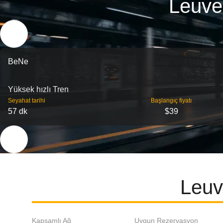
Leuve
BeNe
Yüksek hızlı Tren
Seyahat tarihi
Başlangıç ​​fiyatı
57 dk
$39
Leuv
Kapsamlı Ağ
Uygun Rezervasyon