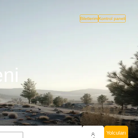
Biletlerim
Kontrol paneli
eni
Yolcuları