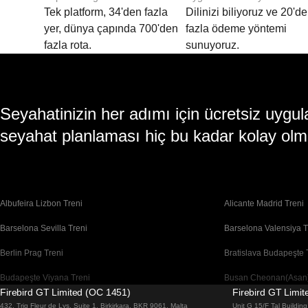
Tek platform, 34'den fazla
Dilinizi biliyoruz ve 20'd
yer, dünya çapında 700'den
fazla ödeme yöntemi
fazla rota.
sunuyoruz.
Seyahatinizin her adımı için ücretsiz uy
seyahat planlaması hiç bu kadar kolay olm
Albufeira Lizbon Treni
Alicante Madrid Treni
Barselona Sevilla Treni
Barselona Valensiya T
Berlin Prag Treni
Bratislava Budapeşte 
Budapeşte Viyana Treni
Busan Cheonan(Asan)
Firebird GT Limited (OC 1451)
Firebird GT Limi
Cheonan(Asan) Busan Treni
Coimbra Lizbon Treni
432, Triq Fleur de Lys, Suite 1, Birkirkara, BKR 9061, Malta
Unit G 15/F Tal Buildi