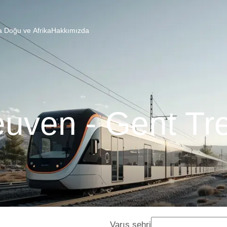
a Doğu ve Afrika
Hakkımızda
uven - Gent Tr
Varış şehri