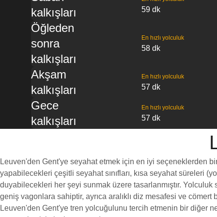
59 dk
kalkışları
Öğleden
En hızlı yolculuk
sonra
58 dk
kalkışları
Akşam
En hızlı yolculuk
57 dk
kalkışları
Gece
En hızlı yolculuk
57 dk
kalkışları
Leuven'den Gent'ye seyahat etmek için en iyi seçeneklerden biri, 
yapabilecekleri çeşitli seyahat sınıfları, kısa seyahat süreleri (
duyabilecekleri her şeyi sunmak üzere tasarlanmıştır. Yolculuk sı
geniş vagonlara sahiptir, ayrıca aralıklı diz mesafesi ve cöme
Leuven'den Gent'ye tren yolcuğulunu tercih etmenin bir diğer ned