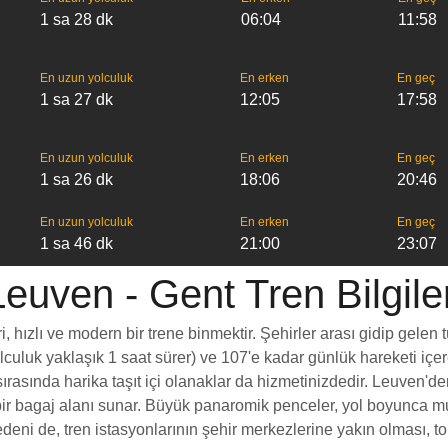
1 sa 28 dk
06:04
11:58
En uzun yolculuk
En erken
En geç
1 sa 27 dk
12:05
17:58
En uzun yolculuk
En erken
En geç
1 sa 26 dk
18:06
20:46
En uzun yolculuk
En erken
En geç
1 sa 46 dk
21:00
23:07
Leuven - Gent Tren Bilgiler
hızlı ve modern bir trene binmektir. Şehirler arası gidip gelen t
yolculuk yaklaşık 1 saat sürer) ve 107'e kadar günlük hareketi içe
rasında harika taşıt içi olanaklar da hizmetinizdedir. Leuven'den
rt bir bagaj alanı sunar. Büyük panaromik penceler, yol boyunc
eni de, tren istasyonlarının şehir merkezlerine yakın olması, to