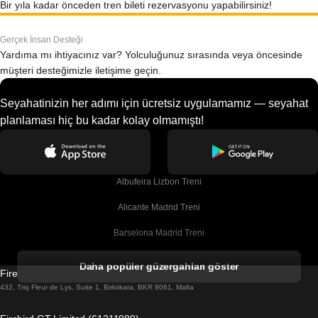
Bir yıla kadar önceden tren bileti rezervasyonu yapabilirsiniz!
Gerçek İnsan Desteği
Yardıma mı ihtiyacınız var? Yolculuğunuz sırasında veya öncesinde
müşteri desteğimizle iletişime geçin.
Seyahatinizin her adımı için ücretsiz uygulamamız — seyahat
planlaması hiç bu kadar kolay olmamıştı!
Albufeira Lizbon Treni
Alicante Madrid Treni
Barselona Madrid Treni
Barselona Malaga Treni
Daha popüler güzergahları göster
Firebird GT Limited (OC 1451)
Barselona Sevilla Treni
432, Triq Fleur de Lys, Suite 1, Birkirkara, BKR 9061, Malta
Barselona Valensiya Treni