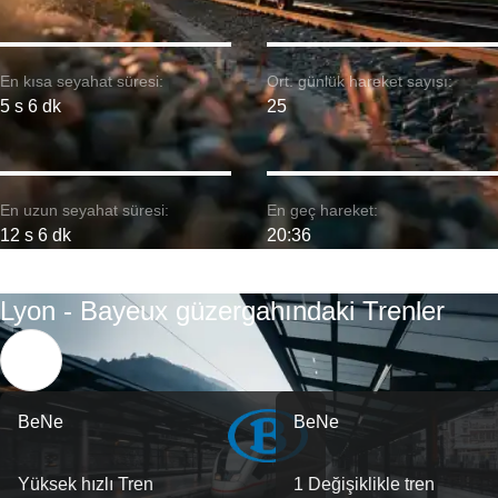
En kısa seyahat süresi:
Ort. günlük hareket sayısı:
5 s 6 dk
25
En uzun seyahat süresi:
En geç hareket:
12 s 6 dk
20:36
Lyon - Bayeux güzergahındaki Trenler
BeNe
BeNe
Yüksek hızlı Tren
1 Değişiklikle tren