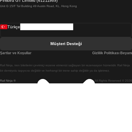
Firebird GT Limited (61211989)
Unit G 15/F Tal Building 49 Austin Road, KL, Hong Kong
Belfast Dublin Treni
Bergen Oslo Treni
Türkçe
Berlin Prag Treni
Bratislava Budapeşte Treni
Müşteri Desteği
Budapeşte Bratislava Treni
Şartlar ve Koşullar
Gizlilik Politikası Beyanı
Budapeşte Prag Treni
Rail Ninja, tren biletlerini çevrimiçi rezerve etmenizi sağlayan bir rezervasyon hizmetidir. Rail Ninja
Budapeşte Viyana Treni
bir demiryolu taşıyıcısı değildir ve herhangi bir trene sahip değildir ya da işletmez.
Rail Ninja ®
All Rights Reserved © 2026
Busan Cheonan(Asan) Treni
Busan Seul Treni
Changwon Seul Treni
Cheonan(Asan) Busan Treni
Coimbra Lizbon Treni