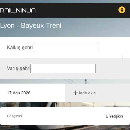
Lyon - Bayeux Treni
Kalkış şehri
Varış şehri
17 Ağu 2026
İade ekle
1
Yetişkin
Gezginler