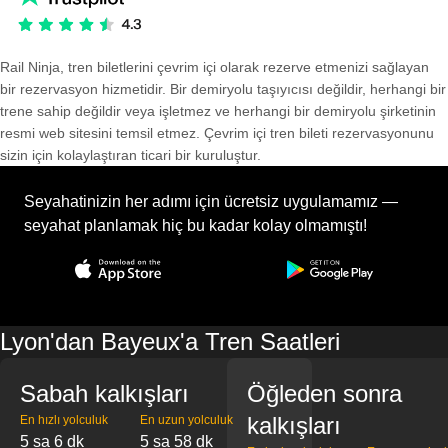
Rail Ninja, tren biletlerini çevrim içi olarak rezerve etmenizi sağlayan
bir rezervasyon hizmetidir. Bir demiryolu taşıyıcısı değildir, herhangi bir
trene sahip değildir veya işletmez ve herhangi bir demiryolu şirketinin
resmi web sitesini temsil etmez. Çevrim içi tren bileti rezervasyonunu
sizin için kolaylaştıran ticari bir kuruluştur.
Seyahatinizin her adımı için ücretsiz uygulamamız —
seyahat planlamak hiç bu kadar kolay olmamıştı!
Lyon'dan Bayeux'a Tren Saatleri
Sabah kalkışları
Öğleden sonra
kalkışları
En hızlı yolculuk
En uzun yolculuk
5 sa 6 dk
5 sa 58 dk