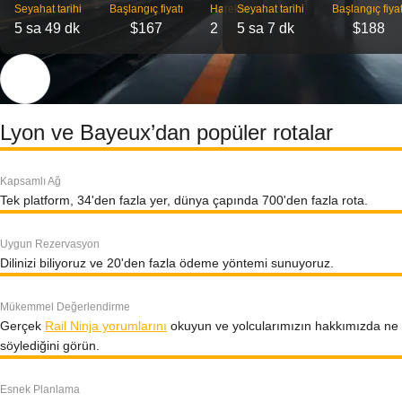
Seyahat tarihi
Başlangıç ​​fiyatı
Hareket
Seyahat tarihi
Başlangıç ​​fiyat
5 sa 49 dk
$167
2
5 sa 7 dk
$188
Lyon ve Bayeux’dan popüler rotalar
Kapsamlı Ağ
Tek platform, 34'den fazla yer, dünya çapında 700'den fazla rota.
Uygun Rezervasyon
Dilinizi biliyoruz ve 20'den fazla ödeme yöntemi sunuyoruz.
Mükemmel Değerlendirme
Gerçek
Rail Ninja yorumlarını
okuyun ve yolcularımızın hakkımızda ne
söylediğini görün.
Esnek Planlama