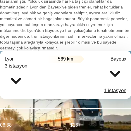
tasarlanmıştır. Yolculuk sırasında harika taşıt içi olanaklar da
hizmetinizdedir. Lyon'den Bayeux'ye giden trenler, rahat koltuklarla
donatılmış, aydınlık ve geniş vagonlara sahiptir, ayrıca aralıklı diz
mesafesi ve cömert bir bagaj alanı sunar. Büyük panaromik penceler,
yol boyunca muhteşem manzarayı hayranlıkla seyretmek için
mükemmeldir. Lyon'den Bayeux'ye tren yolcuğulunu tercih etmenin bir
diğer nedeni de, tren istasyonlarının şehir merkezlerine yakın olması,
toplu taşıma araçlarıyla kolayca erişilebilir olması ve bu sayede
gezmeyi çok kolaylaştırmasıdır.
Lyon
569 km
Bayeux
3 istasyon
1 istasyon
En erken hareket:
En düşük fiyat:
06:38
$167