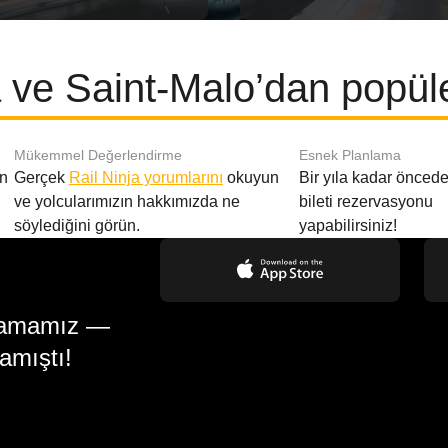
 ve Saint-Malo’dan popüle
Mükemmel Değerlendirme
Esnek Planlama
en
Gerçek
Rail Ninja yorumlarını
okuyun
Bir yıla kadar öncede
ve yolcularımızın hakkımızda ne
bileti rezervasyonu
söylediğini görün.
yapabilirsiniz!
gulamamız —
amıştı!