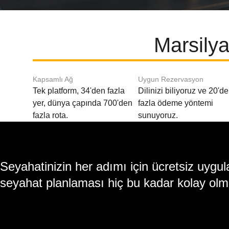
Marsilya
Kapsamlı Ağ
Uygun Rezervasyon
Tek platform, 34'den fazla
Dilinizi biliyoruz ve 20'd
yer, dünya çapında 700'den
fazla ödeme yöntemi
fazla rota.
sunuyoruz.
Seyahatinizin her adımı için ücretsiz uy
seyahat planlaması hiç bu kadar kolay olm