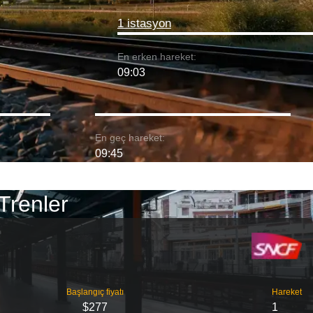
1 istasyon
En erken hareket:
09:03
En geç hareket:
09:45
Trenler
Başlangıç ​​fiyatı
Hareket
$277
1