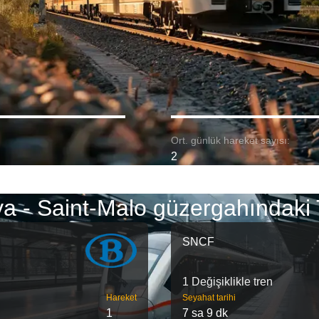
Ort. günlük hareket sayısı:
2
ya - Saint-Malo güzergahındaki 
SNCF
1 Değişiklikle tren
Hareket
Seyahat tarihi
1
7 sa 9 dk