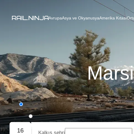
Avrupa
Asya ve Okyanusya
Amerika Kıtası
Ort
Marsi
Bir Yön
Gidiş-Dönüş
16
Kalkış şehri