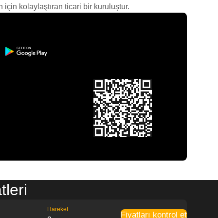
çin kolaylaştıran ticari bir kuruluştur.
leri
Hareket
Fiyatları kontrol et