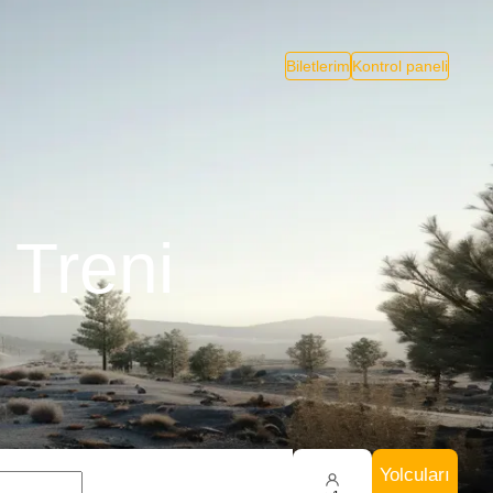
Biletlerim
Kontrol paneli
 Treni
Yolcuları