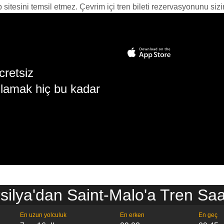
itesini temsil etmez. Çevrim içi tren bileti rezervasyonunu sizin i
cretsiz
lamak hiç bu kadar
silya'dan Saint-Malo'a Tren Saat
En uzun yolculuk
En erken
En geç