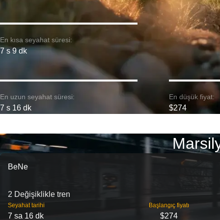
En kısa seyahat süresi:
7 s 9 dk
En uzun seyahat süresi:
En düşük fiyat:
7 s 16 dk
$274
Marsil
BeNe
2 Değişiklikle tren
Seyahat tarihi
Başlangıç ​​fiyatı
7 sa 16 dk
$274