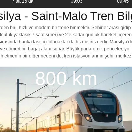
7 sa 16 dk
09:03
09:45
ilya - Saint-Malo Tren Bilg
n biri, hızlı ve modern bir trene binmektir. Şehirler arası gidip
yolculuk yaklaşık 7 saat sürer) ve 2'e kadar günlük hareketi içeren
rasında harika taşıt içi olanaklar da hizmetinizdedir. Marsilya'de
esi ve cömert bir bagaj alanı sunar. Büyük panaromik penceler, 
etmenin bir diğer nedeni de, tren istasyonlarının şehir merkezler
800 km