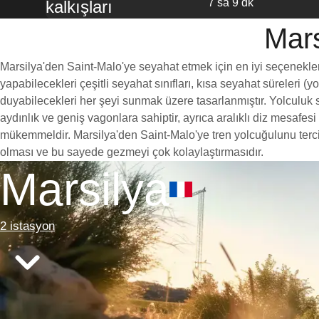
7 sa 9 dk
kalkışları
Mars
Marsilya'den Saint-Malo'ye seyahat etmek için en iyi seçeneklerde
yapabilecekleri çeşitli seyahat sınıfları, kısa seyahat süreleri (
duyabilecekleri her şeyi sunmak üzere tasarlanmıştır. Yolculuk sı
aydınlık ve geniş vagonlara sahiptir, ayrıca aralıklı diz mesaf
mükemmeldir. Marsilya'den Saint-Malo'ye tren yolcuğulunu tercih 
olması ve bu sayede gezmeyi çok kolaylaştırmasıdır.
Marsilya
2 istasyon