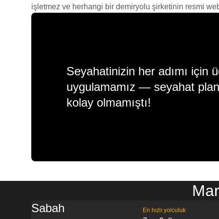
işletmez ve herhangi bir demiryolu şirketinin resmi web s
Seyahatinizin her adımı için ü
uygulamamız — seyahat plan
kolay olmamıştı!
Mar
Sabah
En hızlı yolculuk