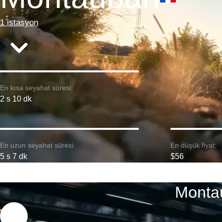
1 istasyon
En kısa seyahat süresi:
2 s 10 dk
En uzun seyahat süresi:
En düşük fiyat:
5 s 7 dk
$56
Montau