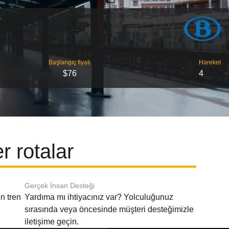
Başlangıç ​​fiyatı
Hareket
$76
4
 rotalar
Gerçek İnsan Desteği
n tren
Yardıma mı ihtiyacınız var? Yolculuğunuz
sırasında veya öncesinde müşteri desteğimizle
iletişime geçin.