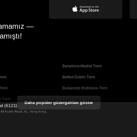
gulamamız —
amıştı!
Barselona Madrid Treni
reni
Belfast Dublin Treni
Treni
Budapeşte Bratislava Treni
 Treni
Busan Seul Treni
Daha popüler güzergahları göster
ted (61211989)
Coimbra Porto Treni
ng 49 Austin Road, KL, Hong Kong
Dublin Belfast Treni
ni
Faro Lizbon Treni