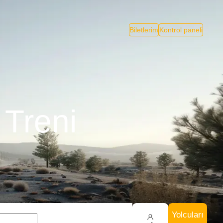
Biletlerim
Kontrol paneli
 Treni
Yolcuları