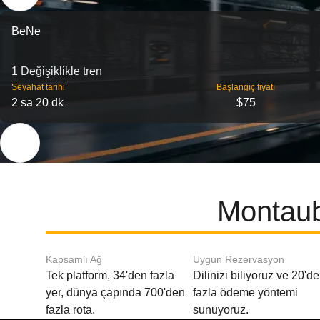
BeNe
1 Değişiklikle tren
Seyahat tarihi
Başlangıç ​​fiyatı
2 sa 20 dk
$75
Montaub
Kapsamlı Ağ
Uygun Rezervasyon
Tek platform, 34'den fazla
Dilinizi biliyoruz ve 20'd
yer, dünya çapında 700'den
fazla ödeme yöntemi
fazla rota.
sunuyoruz.