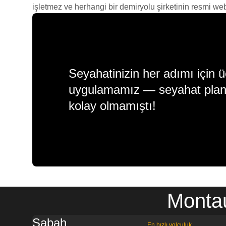
işletmez ve herhangi bir demiryolu şirketinin resmi web s
Seyahatinizin her adımı için ü
uygulamamız — seyahat plan
kolay olmamıştı!
Montau
Sabah
En hızlı yolculuk