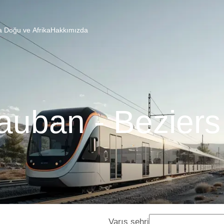
a Doğu ve Afrika
Hakkımızda
uban - Beziers
Varış şehri