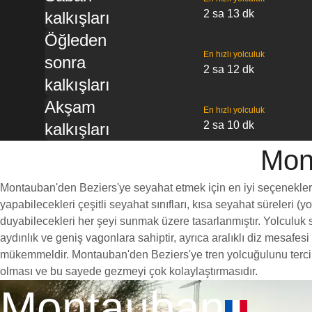
2 sa 13 dk
kalkışları
Öğleden
En hızlı yolculuk
sonra
2 sa 12 dk
kalkışları
Akşam
En hızlı yolculuk
2 sa 10 dk
kalkışları
Mont
Montauban'den Beziers'ye seyahat etmek için en iyi seçeneklerden
yapabilecekleri çeşitli seyahat sınıfları, kısa seyahat süreleri (
duyabilecekleri her şeyi sunmak üzere tasarlanmıştır. Yolculuk sı
aydınlık ve geniş vagonlara sahiptir, ayrıca aralıklı diz mesaf
mükemmeldir. Montauban'den Beziers'ye tren yolcuğulunu tercih et
olması ve bu sayede gezmeyi çok kolaylaştırmasıdır.
Montauban