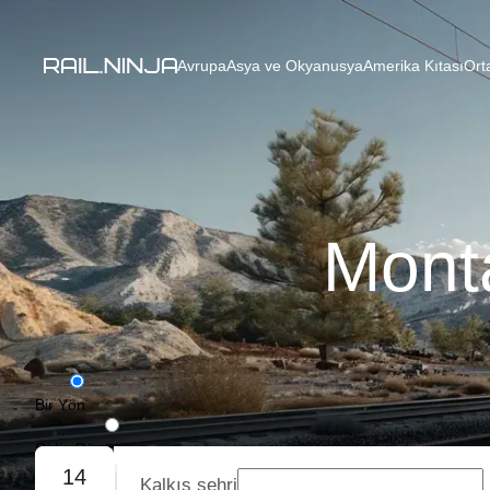
Avrupa
Asya ve Okyanusya
Amerika Kıtası
Ort
Monta
Bir Yön
Gidiş-Dönüş
14
Kalkış şehri