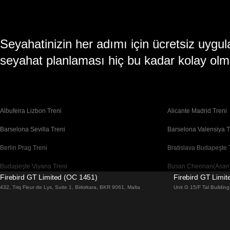
Seyahatinizin her adımı için ücretsiz uy
seyahat planlaması hiç bu kadar kolay olm
Albufeira Lizbon Treni
Alicante Madrid Treni
Barselona Sevilla Treni
Barselona Valensiya T
Berlin Prag Treni
Bratislava Budapeşte 
Budapeşte Viyana Treni
Busan Cheonan(Asan)
Firebird GT Limited (OC 1451)
Firebird GT Limi
Cheonan(Asan) Busan Treni
Coimbra Lizbon Treni
432, Triq Fleur de Lys, Suite 1, Birkirkara, BKR 9061, Malta
Unit G 15/F Tal Buildi
Daegu Seul Treni
Daejeon Seul Treni
Dublin Galway Treni
Edinburgh Londra Tre