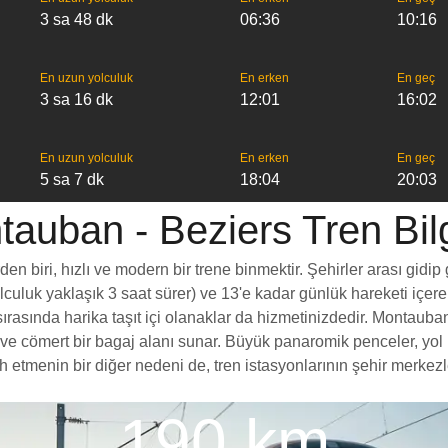
3 sa 48 dk
06:36
10:16
En uzun yolculuk
En erken
En geç
3 sa 16 dk
12:01
16:02
En uzun yolculuk
En erken
En geç
5 sa 7 dk
18:04
20:03
auban - Beziers Tren Bilg
 biri, hızlı ve modern bir trene binmektir. Şehirler arası gidip 
yolculuk yaklaşık 3 saat sürer) ve 13'e kadar günlük hareketi içer
rasında harika taşıt içi olanaklar da hizmetinizdedir. Montauban'
esi ve cömert bir bagaj alanı sunar. Büyük panaromik penceler, 
menin bir diğer nedeni de, tren istasyonlarının şehir merkezleri
190 km