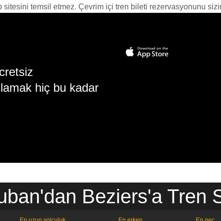
itesini temsil etmez. Çevrim içi tren bileti rezervasyonunu sizin i
cretsiz
lamak hiç bu kadar
ban'dan Beziers'a Tren S
En uzun yolculuk
En erken
En geç