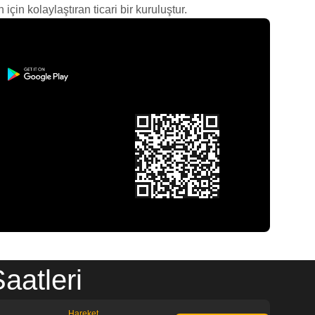
çin kolaylaştıran ticari bir kuruluştur.
aatleri
Hareket