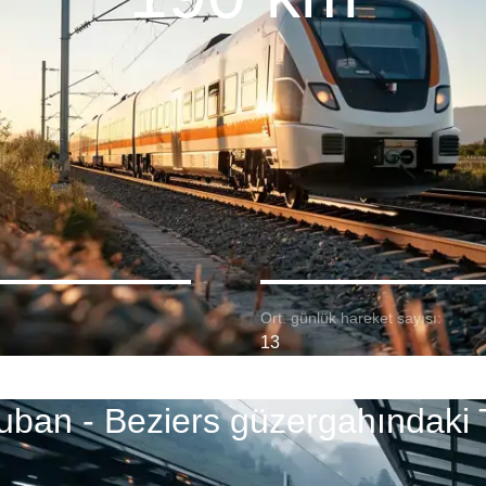
Ort. günlük hareket sayısı:
13
ban - Beziers güzergahındaki 