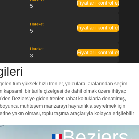
Fiyatları kontrol et
5
Hareket
Fiyatları kontrol et
5
Hareket
Fiyatları kontrol et
3
ileri
gelen tüm yüksek hızlı trenler, yolculara, aralarından seçim
en kapsamlı bir tarife çizelgesi de dahil olmak üzere ihtiyaç
den Beziers'ye giden trenler, rahat koltuklarla donatılmış,
yol boyunca muhteşem manzarayı hayranlıkla seyretmek için
ne yakın olması, toplu taşıma araçlarıyla kolayca erişilebilir
Beziers