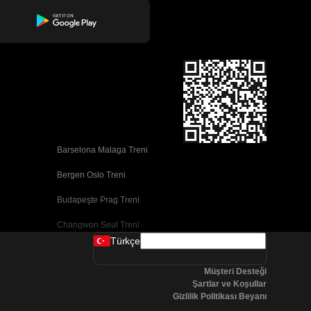
Barselona Malaga Treni
Bergen Oslo Treni
Budapeşte Prag Treni
Changwon Seul Treni
Türkçe
Cork Dublin Treni
Müşteri Desteği
Dublin Cork Treni
Şartlar ve Koşullar
Gizlilik Politikası Beyanı
Faro Porto Treni