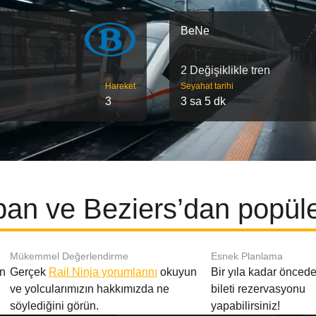
BeNe
2 Değişiklikle tren
Hareket
Seyahat tarihi
3
3 sa 5 dk
an ve Beziers’dan popüler
Mükemmel Değerlendirme
Esnek Planlama
en
Gerçek
Rail Ninja yorumlarını
okuyun
Bir yıla kadar öncede
ve yolcularımızın hakkımızda ne
bileti rezervasyonu
söylediğini görün.
yapabilirsiniz!