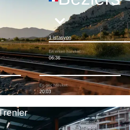
1 istasyon
En erken hareket:
06:36
En geç hareket:
20:03
Trenler