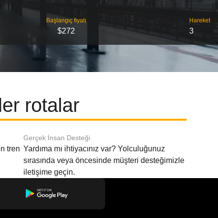
Başlangıç ​​fiyatı
Hareket
$272
3
er rotalar
Gerçek İnsan Desteği
n tren
Yardıma mı ihtiyacınız var? Yolculuğunuz
sırasında veya öncesinde müşteri desteğimizle
iletişime geçin.