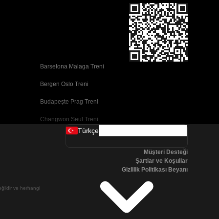
Barselona Malaga Treni
Bergen Oslo Treni
Budapeşte Prag Treni
Changwon Seul Treni
Türkçe
Cork Dublin Treni
Müşteri Desteği
Dublin Cork Treni
Şartlar ve Koşullar
Gizlilik Politikası Beyanı
Faro Porto Treni
değildir ve herhangi
Galway Dublin Treni
Göteborg Stokhholm Treni