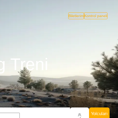
Biletlerim
Kontrol paneli
g Treni
Yolcuları