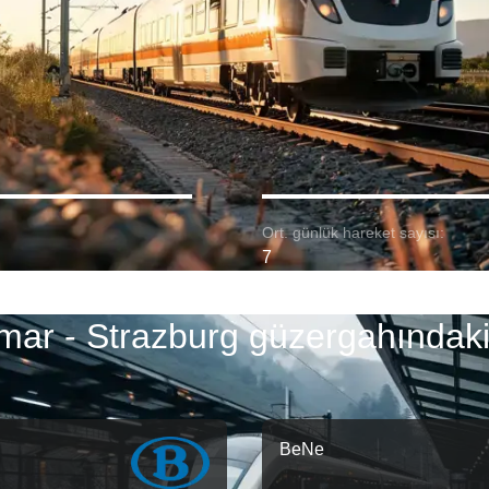
Ort. günlük hareket sayısı:
7
mar - Strazburg güzergahındaki
BeNe