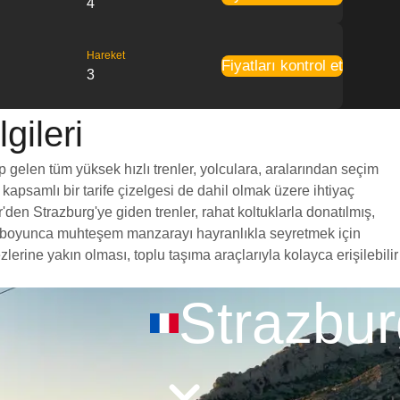
4
Hareket
Fiyatları kontrol et
3
gileri
p gelen tüm yüksek hızlı trenler, yolculara, aralarından seçim
 kapsamlı bir tarife çizelgesi de dahil olmak üzere ihtiyaç
'den Strazburg'ye giden trenler, rahat koltuklarla donatılmış,
yol boyunca muhteşem manzarayı hayranlıkla seyretmek için
erine yakın olması, toplu taşıma araçlarıyla kolayca erişilebilir
Strazbur