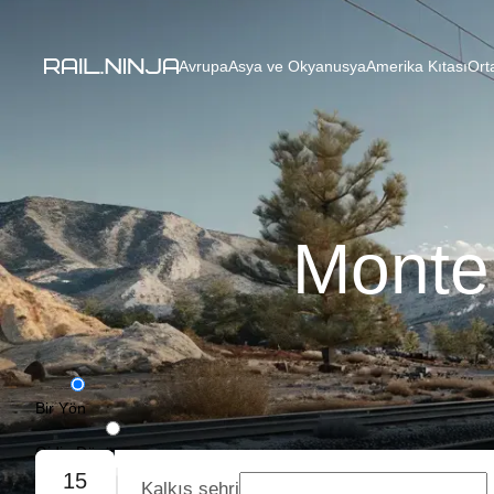
Avrupa
Asya ve Okyanusya
Amerika Kıtası
Ort
Montel
Bir Yön
Gidiş-Dönüş
15
Kalkış şehri