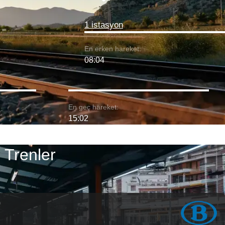
1 istasyon
En erken hareket:
08:04
En geç hareket:
15:02
 Trenler