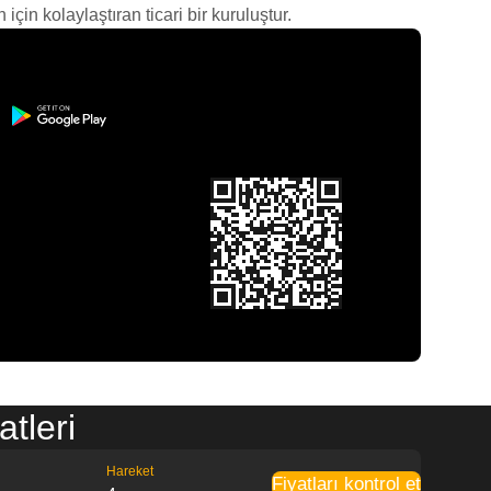
çin kolaylaştıran ticari bir kuruluştur.
tleri
Hareket
Fiyatları kontrol et