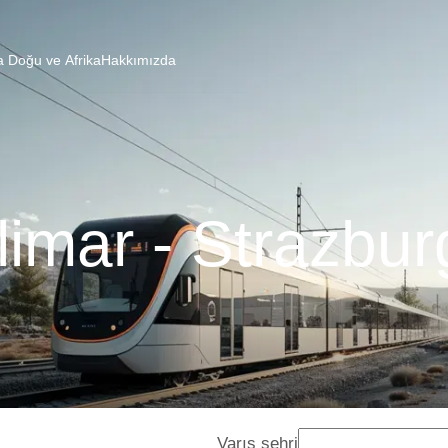
a Doğu ve Afrika
Hakkımızda
imar - Strazbur
Varış şehri