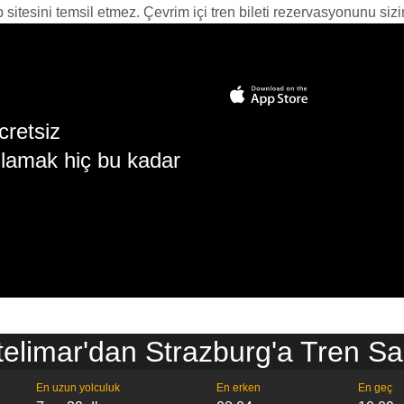
itesini temsil etmez. Çevrim içi tren bileti rezervasyonunu sizin i
cretsiz
lamak hiç bu kadar
elimar'dan Strazburg'a Tren Saa
En uzun yolculuk
En erken
En geç