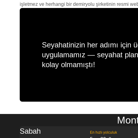
işletmez ve herhangi bir demiryolu şirketinin resmi web s
Seyahatinizin her adımı için ü
uygulamamız — seyahat plan
kolay olmamıştı!
Mont
Sabah
En hızlı yolculuk