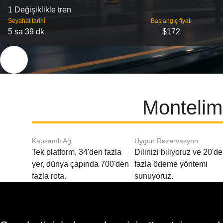
1 Değişiklikle tren
Seyahat tarihi
Başlangıç ​​fiyatı
5 sa 39 dk
$172
Montelima
Kapsamlı Ağ
Uygun Rezervasyon
Tek platform, 34'den fazla
Dilinizi biliyoruz ve 20'd
yer, dünya çapında 700'den
fazla ödeme yöntemi
fazla rota.
sunuyoruz.