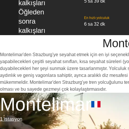
5 sa 39 dk
kalkışları
Öğleden
En hızlı yolculuk
sonra
6 sa 32 dk
kalkışları
Monte
Montelimar'den Strazburg'ye seyahat etmek için en iyi seçeneklerd
yapabilecekleri çeşitli seyahat sınıfları, kısa seyahat süreleri (
duyabilecekleri her şeyi sunmak üzere tasarlanmıştır. Yolculuk sı
aydınlık ve geniş vagonlara sahiptir, ayrıca aralıklı diz mesaf
mükemmeldir. Montelimar'den Strazburg'ye tren yolcuğulunu tercih
olması ve bu sayede gezmeyi çok kolaylaştırmasıdır.
Montelimar
1 istasyon