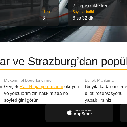
2 Değişiklikle tren
Hareket
Seyahat tarihi
3
6 sa 32 dk
r ve Strazburg’dan popül
Mükemmel Değerlendirme
Esnek Planlama
en
Gerçek
Rail Ninja yorumlarını
okuyun
Bir yıla kadar öncede
ve yolcularımızın hakkımızda ne
bileti rezervasyonu
söylediğini görün.
yapabilirsiniz!