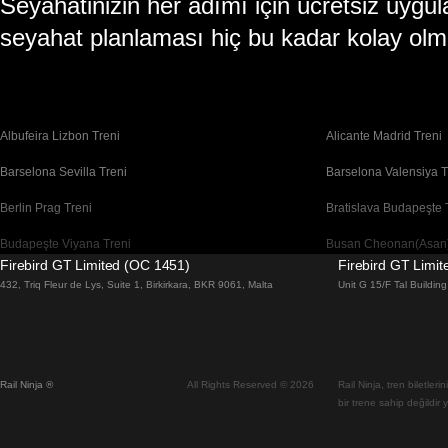
Seyahatinizin her adımı için ücretsiz uy
seyahat planlaması hiç bu kadar kolay olm
Albufeira Lizbon Treni
Alicante Madrid Treni
Barselona Sevilla Treni
Barselona Valensiya T
Berlin Prag Treni
Bratislava Budapeşte 
Budapeşte Viyana Treni
Busan Cheonan(Asan)
Firebird GT Limited (OC 1451)
Firebird GT Limi
Cheonan(Asan) Busan Treni
Coimbra Lizbon Treni
432, Triq Fleur de Lys, Suite 1, Birkirkara, BKR 9061, Malta
Unit G 15/F Tal Buildi
Daegu Seul Treni
Daejeon Seul Treni
Dublin Galway Treni
Edinburgh Londra Tre
Rail Ninja ®
All Rights Reserved © 2026
Rail Ninja, tren biletler
Flam Oslo Treni
Floransa Roma Treni
bir trene sahip değildir 
Gwangju Seul Treni
Gyeongju Seul Treni