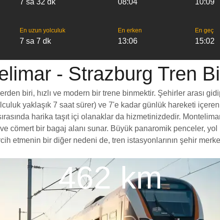
7 sa 32 dk
08:04
10:09
En uzun yolculuk
En erken
En geç
7 sa 7 dk
13:06
15:02
limar - Strazburg Tren Bil
en biri, hızlı ve modern bir trene binmektir. Şehirler arası gidi
yolculuk yaklaşık 7 saat sürer) ve 7'e kadar günlük hareketi içeren
rasında harika taşıt içi olanaklar da hizmetinizdedir. Montelimar
esi ve cömert bir bagaj alanı sunar. Büyük panaromik penceler, 
 etmenin bir diğer nedeni de, tren istasyonlarının şehir merkezl
462 km