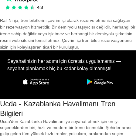
Rail Ninja, tren biletlerini çevrim içi olarak rezerve etmenizi sağlayan
bir rezervasyon hizmetidir. Bir demiryolu taşıyıcısı değildir, herhangi bir
trene sahip değildir veya işletmez ve herhangi bir demiryolu şirketinin
resmi web sitesini temsil etmez. Çevrim içi tren bileti rezervasyonunu
sizin için kolaylaştıran ticari bir kuruluştur.
Seyahatinizin her adımı için ücretsiz uygulamamız —
seyahat planlamak hiç bu kadar kolay olmamıştı!
Ucda - Kazablanka Havalimanı Tren
Bilgileri
Ucda'den Kazablanka Havalimanı'ye seyahat etmek için en iyi
seçeneklerden biri, hızlı ve modern bir trene binmektir. Şehirler arası
gidip gelen tüm yüksek hızlı trenler, yolculara, aralarından seçim