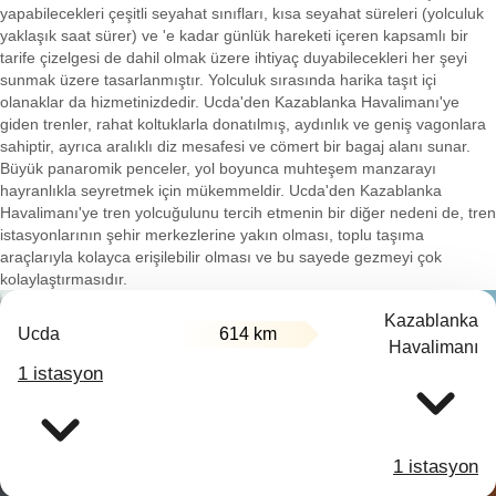
yapabilecekleri çeşitli seyahat sınıfları, kısa seyahat süreleri (yolculuk
yaklaşık saat sürer) ve 'e kadar günlük hareketi içeren kapsamlı bir
tarife çizelgesi de dahil olmak üzere ihtiyaç duyabilecekleri her şeyi
sunmak üzere tasarlanmıştır. Yolculuk sırasında harika taşıt içi
olanaklar da hizmetinizdedir. Ucda'den Kazablanka Havalimanı'ye
giden trenler, rahat koltuklarla donatılmış, aydınlık ve geniş vagonlara
sahiptir, ayrıca aralıklı diz mesafesi ve cömert bir bagaj alanı sunar.
Büyük panaromik penceler, yol boyunca muhteşem manzarayı
hayranlıkla seyretmek için mükemmeldir. Ucda'den Kazablanka
Havalimanı'ye tren yolcuğulunu tercih etmenin bir diğer nedeni de, tren
istasyonlarının şehir merkezlerine yakın olması, toplu taşıma
araçlarıyla kolayca erişilebilir olması ve bu sayede gezmeyi çok
kolaylaştırmasıdır.
Kazablanka
Ucda
614 km
Havalimanı
1 istasyon
1 istasyon