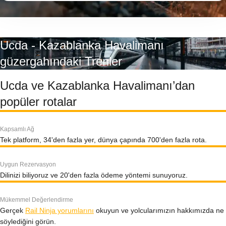
Ucda - Kazablanka Havalimanı
güzergahındaki Trenler
Ucda ve Kazablanka Havalimanı’dan
popüler rotalar
Kapsamlı Ağ
Tek platform, 34'den fazla yer, dünya çapında 700'den fazla rota.
Uygun Rezervasyon
Dilinizi biliyoruz ve 20'den fazla ödeme yöntemi sunuyoruz.
Mükemmel Değerlendirme
Gerçek
Rail Ninja yorumlarını
okuyun ve yolcularımızın hakkımızda ne
söylediğini görün.