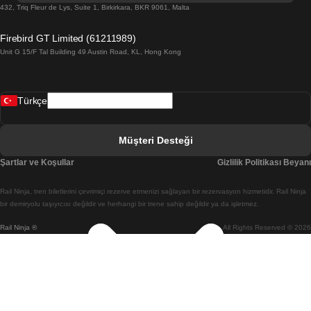
Barselona Sevilla Treni
432, Triq Fleur de Lys, Suite 1, Birkirkara, BKR 9061, Malta
Barselona Valensiya Treni
Firebird GT Limited (61211989)
Unit G 15/F Tal Building 49 Austin Road, KL, Hong Kong
Belfast Dublin Treni
Bergen Oslo Treni
Türkçe
Berlin Prag Treni
Bratislava Budapeşte Treni
Müşteri Desteği
Budapeşte Bratislava Treni
Şartlar ve Koşullar
Gizlilik Politikası Beyanı
Budapeşte Prag Treni
Rail Ninja, tren biletlerini çevrimiçi rezerve etmenizi sağlayan bir rezervasyon hizmetidir. Rail Ninja
Budapeşte Viyana Treni
bir demiryolu taşıyıcısı değildir ve herhangi bir trene sahip değildir ya da işletmez.
Rail Ninja ®
All Rights Reserved © 2026
Busan Cheonan(Asan) Treni
Busan Seul Treni
Changwon Seul Treni
Cheonan(Asan) Busan Treni