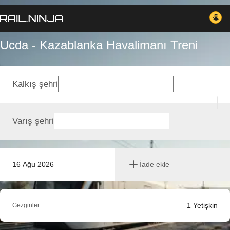
Ucda - Kazablanka Havalimanı Treni
Kalkış şehri
Varış şehri
16 Ağu 2026
İade ekle
1
Yetişkin
Gezginler