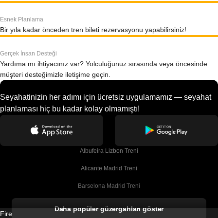
Esnek Planlama
Bir yıla kadar önceden tren bileti rezervasyonu yapabilirsiniz!
Gerçek İnsan Desteği
Yardıma mı ihtiyacınız var? Yolculuğunuz sırasında veya öncesinde
müşteri desteğimizle iletişime geçin.
Seyahatinizin her adımı için ücretsiz uygulamamız — seyahat
planlaması hiç bu kadar kolay olmamıştı!
Albufeira Lizbon Treni
Alicante Madrid Treni
Barselona Madrid Treni
Barselona Malaga Treni
Daha popüler güzergahları göster
Firebird GT Limited (OC 1451)