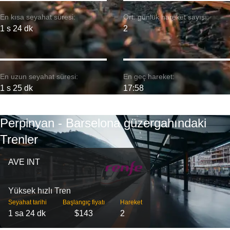
En kısa seyahat süresi:
Ort. günlük hareket sayısı:
1 s 24 dk
2
En uzun seyahat süresi:
En geç hareket:
1 s 25 dk
17:58
Perpinyan - Barselona güzergahındaki
Trenler
AVE INT
Yüksek hızlı Tren
Seyahat tarihi
Başlangıç ​​fiyatı
Hareket
1 sa 24 dk
$143
2