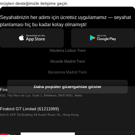
müşteri desteğimizle iletişime geçin.
Seyahatinizin her adımı için ücretsiz uygulamamız — seyahat
planlaması hiç bu kadar kolay olmamıştı!
Albufeira Lizbon Treni
Alicante Madrid Treni
Barselona Madrid Treni
Barselona Malaga Treni
Daha popüler güzergahları göster
Firebird GT Limited (OC 1451)
Barselona Sevilla Treni
432, Triq Fleur de Lys, Suite 1, Birkirkara, BKR 9061, Malta
Barselona Valensiya Treni
Firebird GT Limited (61211989)
Unit G 15/F Tal Building 49 Austin Road, KL, Hong Kong
Belfast Dublin Treni
Bergen Oslo Treni