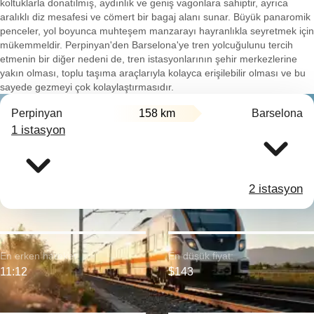
koltuklarla donatılmış, aydınlık ve geniş vagonlara sahiptir, ayrıca
aralıklı diz mesafesi ve cömert bir bagaj alanı sunar. Büyük panaromik
penceler, yol boyunca muhteşem manzarayı hayranlıkla seyretmek için
mükemmeldir. Perpinyan'den Barselona'ye tren yolcuğulunu tercih
etmenin bir diğer nedeni de, tren istasyonlarının şehir merkezlerine
yakın olması, toplu taşıma araçlarıyla kolayca erişilebilir olması ve bu
sayede gezmeyi çok kolaylaştırmasıdır.
Perpinyan
158 km
Barselona
1 istasyon
2 istasyon
En erken hareket:
En düşük fiyat:
11:12
$143