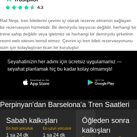
Rail Ninja, tren biletlerini çevrim içi olarak rezerve etmenizi sağlayan
bir rezervasyon hizmetidir. Bir demiryolu taşıyıcısı değildir, herhangi bir
trene sahip değildir veya işletmez ve herhangi bir demiryolu şirketinin
resmi web sitesini temsil etmez. Çevrim içi tren bileti rezervasyonunu
sizin için kolaylaştıran ticari bir kuruluştur.
Seyahatinizin her adımı için ücretsiz uygulamamız —
seyahat planlamak hiç bu kadar kolay olmamıştı!
Perpinyan'dan Barselona'a Tren Saatleri
Sabah kalkışları
Öğleden sonra
kalkışları
En hızlı yolculuk
En uzun yolculuk
1 sa 24 dk
1 sa 24 dk