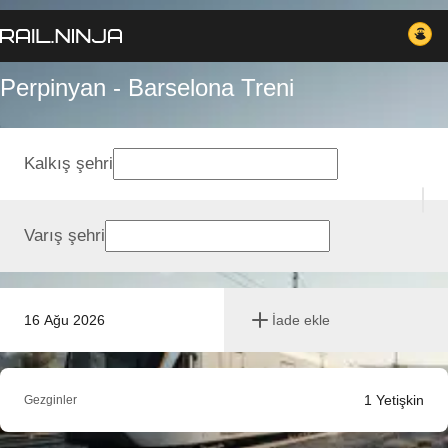
Perpinyan - Barselona Treni
Kalkış şehri
Varış şehri
16 Ağu 2026
İade ekle
1
Yetişkin
Gezginler