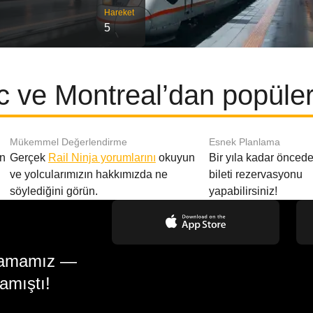
Hareket
5
 ve Montreal’dan popüler 
Mükemmel Değerlendirme
Esnek Planlama
en
Gerçek
Rail Ninja yorumlarını
okuyun
Bir yıla kadar öncede
ve yolcularımızın hakkımızda ne
bileti rezervasyonu
söylediğini görün.
yapabilirsiniz!
gulamamız —
amıştı!