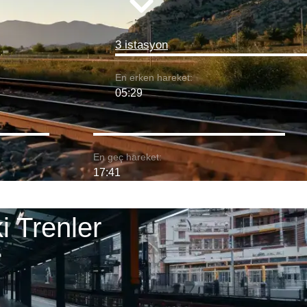
3 istasyon
En erken hareket:
05:29
En geç hareket:
17:41
 Trenler