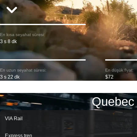
En kısa seyahat süresi:
3 s 8 dk
En uzun seyahat süresi:
En düşük fiyat:
3 s 22 dk
$72
Quebec 
VIA Rail
Express tren