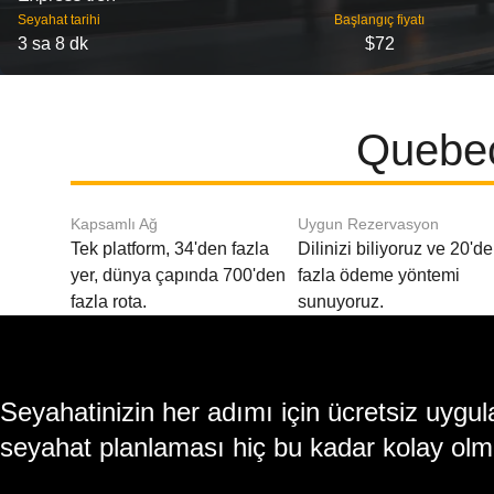
Seyahat tarihi
Başlangıç ​​fiyatı
3 sa 8 dk
$72
Quebec
Kapsamlı Ağ
Uygun Rezervasyon
Tek platform, 34'den fazla
Dilinizi biliyoruz ve 20'd
yer, dünya çapında 700'den
fazla ödeme yöntemi
fazla rota.
sunuyoruz.
Seyahatinizin her adımı için ücretsiz uy
seyahat planlaması hiç bu kadar kolay olm