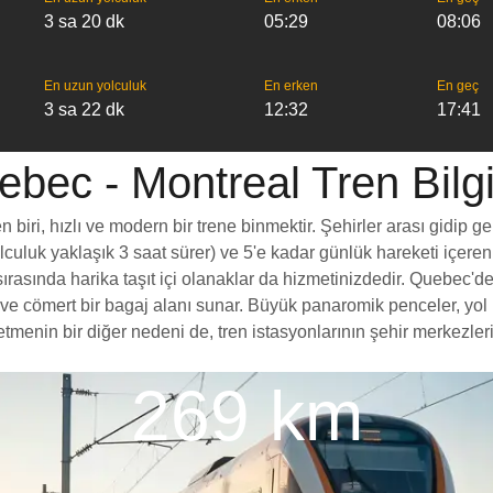
3 sa 20 dk
05:29
08:06
En uzun yolculuk
En erken
En geç
3 sa 22 dk
12:32
17:41
bec - Montreal Tren Bilgi
iri, hızlı ve modern bir trene binmektir. Şehirler arası gidip ge
yolculuk yaklaşık 3 saat sürer) ve 5'e kadar günlük hareketi içeren
rasında harika taşıt içi olanaklar da hizmetinizdedir. Quebec'den
esi ve cömert bir bagaj alanı sunar. Büyük panaromik penceler, 
nin bir diğer nedeni de, tren istasyonlarının şehir merkezlerine
269 km