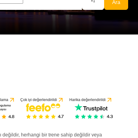
×
1
Ara
dirmeye göre
ulama
Çok iyi değerlendirildi
Harika değerlendirildi
ı değildir, herhangi bir trene sahip değildir veya