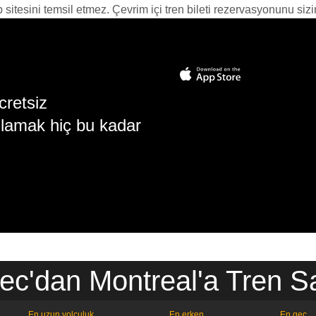
itesini temsil etmez. Çevrim içi tren bileti rezervasyonunu sizin i
cretsiz
lamak hiç bu kadar
c'dan Montreal'a Tren Sa
En uzun yolculuk
En erken
En geç