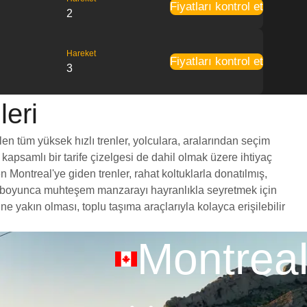
Fiyatları kontrol et
2
Hareket
Fiyatları kontrol et
3
leri
len tüm yüksek hızlı trenler, yolculara, aralarından seçim
 kapsamlı bir tarife çizelgesi de dahil olmak üzere ihtiyaç
 Montreal'ye giden trenler, rahat koltuklarla donatılmış,
yol boyunca muhteşem manzarayı hayranlıkla seyretmek için
 yakın olması, toplu taşıma araçlarıyla kolayca erişilebilir
Montrea