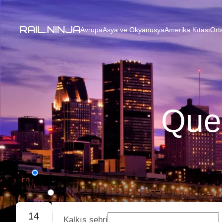
Avrupa
Asya ve Okyanusya
Amerika Kıtası
Ort
Queb
Bir Yön
Gidiş-Dönüş
14
Kalkış şehri