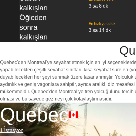
3 sa 8 dk
kalkışları
Öğleden
En hızlı yolculuk
sonra
3 sa 14 dk
kalkışları
Que
Quebec'den Montreal'ye seyahat etmek için en iyi seçeneklerden b
yapabilecekleri çeşitli seyahat sınıfları, kısa seyahat süreleri (
duyabilecekleri her şeyi sunmak üzere tasarlanmıştır. Yolculuk sı
aydınlık ve geniş vagonlara sahiptir, ayrıca aralıklı diz mesaf
mükemmeldir. Quebec'den Montreal'ye tren yolcuğulunu tercih etme
olması ve bu sayede gezmeyi çok kolaylaştırmasıdır.
Quebec
1 istasyon