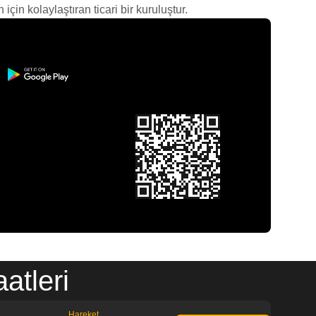
çin kolaylaştıran ticari bir kuruluştur.
atleri
Hareket