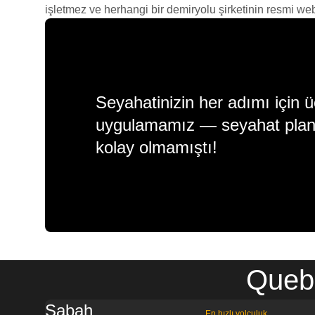
işletmez ve herhangi bir demiryolu şirketinin resmi web s
Seyahatinizin her adımı için ü
uygulamamız — seyahat plan
kolay olmamıştı!
Quebe
Sabah
En hızlı yolculuk