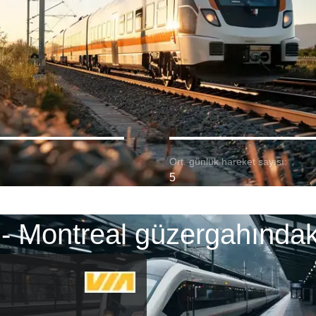
Ort. günlük hareket sayısı:
5
- Montreal güzergahındaki