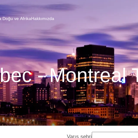
a Doğu ve Afrika
Hakkımızda
ec - Montreal 
Varış şehri