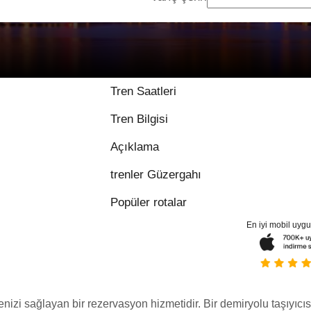
9 / 10, 55 değerlen
Tren Saatleri
Tren Bilgisi
Açıklama
trenler Güzergahı
Popüler rotalar
En iyi mobil uyg
menizi sağlayan bir rezervasyon hizmetidir. Bir demiryolu taşıyıcıs