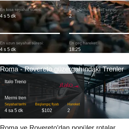
En kısa seyahat süresi:
Ort. günlük hareket sayısı:
4 s 5 dk
2
En uzun seyahat süresi:
En geç hareket:
4 s 5 dk
18:25
Roma - Rovereto güzergahındaki Trenler
Italo Treno
Mermi tren
Seyahat tarihi
Başlangıç ​​fiyatı
Hareket
4 sa 5 dk
$102
2
Roma ve Rovereto’dan popüler rotalar