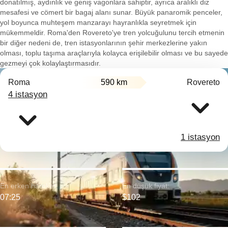
donatılmış, aydınlık ve geniş vagonlara sahiptir, ayrıca aralıklı diz
mesafesi ve cömert bir bagaj alanı sunar. Büyük panaromik penceler,
yol boyunca muhteşem manzarayı hayranlıkla seyretmek için
mükemmeldir. Roma'den Rovereto'ye tren yolcuğulunu tercih etmenin
bir diğer nedeni de, tren istasyonlarının şehir merkezlerine yakın
olması, toplu taşıma araçlarıyla kolayca erişilebilir olması ve bu sayede
gezmeyi çok kolaylaştırmasıdır.
Roma
590 km
Rovereto
4 istasyon
1 istasyon
En erken hareket:
En düşük fiyat:
07:25
$102