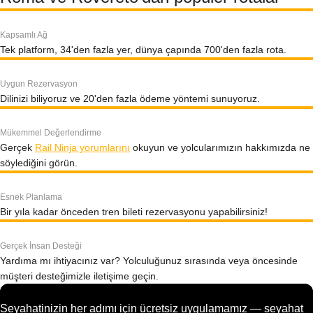
Kapsamlı Ağ
Tek platform, 34'den fazla yer, dünya çapında 700'den fazla rota.
Uygun Rezervasyon
Dilinizi biliyoruz ve 20'den fazla ödeme yöntemi sunuyoruz.
Mükemmel Değerlendirme
Gerçek
Rail Ninja yorumlarını
okuyun ve yolcularımızın hakkımızda ne
söylediğini görün.
Esnek Planlama
Bir yıla kadar önceden tren bileti rezervasyonu yapabilirsiniz!
Gerçek İnsan Desteği
Yardıma mı ihtiyacınız var? Yolculuğunuz sırasında veya öncesinde
müşteri desteğimizle iletişime geçin.
Seyahatinizin her adımı için ücretsiz uygulamamız — seyahat