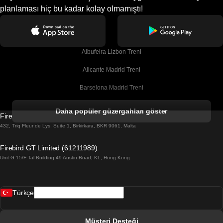
planlaması hiç bu kadar kolay olmamıştı!
Albufeira Lizbon Treni
Alicante Madrid Treni
Barselona Madrid Treni
Barselona Malaga Treni
Daha popüler güzergahları göster
Firebird GT Limited (OC 1451)
Barselona Sevilla Treni
432, Triq Fleur de Lys, Suite 1, Birkirkara, BKR 9061, Malta
Barselona Valensiya Treni
Firebird GT Limited (61211989)
Unit G 15/F Tal Building 49 Austin Road, KL, Hong Kong
Belfast Dublin Treni
Bergen Oslo Treni
Türkçe
Berlin Prag Treni
Bratislava Budapeşte Treni
Müşteri Desteği