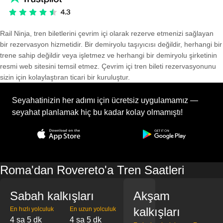
Rail Ninja, tren biletlerini çevrim içi olarak rezerve etmenizi sağlayan
bir rezervasyon hizmetidir. Bir demiryolu taşıyıcısı değildir, herhangi bir
trene sahip değildir veya işletmez ve herhangi bir demiryolu şirketinin
resmi web sitesini temsil etmez. Çevrim içi tren bileti rezervasyonunu
sizin için kolaylaştıran ticari bir kuruluştur.
Seyahatinizin her adımı için ücretsiz uygulamamız —
seyahat planlamak hiç bu kadar kolay olmamıştı!
Roma'dan Rovereto'a Tren Saatleri
Sabah kalkışları
Akşam
kalkışları
En hızlı yolculuk
En uzun yolculuk
4 sa 5 dk
4 sa 5 dk