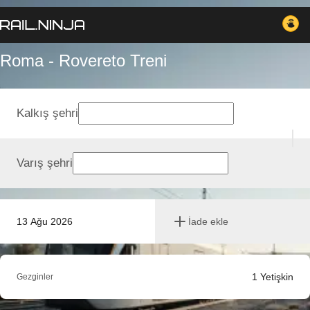
Roma - Rovereto Treni
Kalkış şehri
Varış şehri
13 Ağu 2026
İade ekle
1
Yetişkin
Gezginler