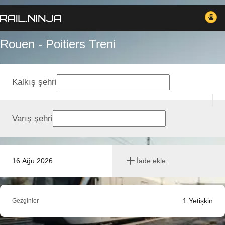
Rouen - Poitiers Treni
Kalkış şehri
Varış şehri
16 Ağu 2026
İade ekle
1
Yetişkin
Gezginler