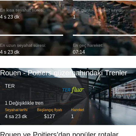
En kısa seyahat süresi:
Ort. günlük hareket sayısı:
4 s 23 dk
1
En uzun seyahat süresi:
En geç hareket:
4 s 23 dk
07:14
Rouen - Poitiers güzergahındaki Trenler
TER
1 Değişiklikle tren
Seyahat tarihi
Başlangıç ​​fiyatı
Hareket
4 sa 23 dk
$127
1
Rouen ve Poitiers’dan popüler rotalar