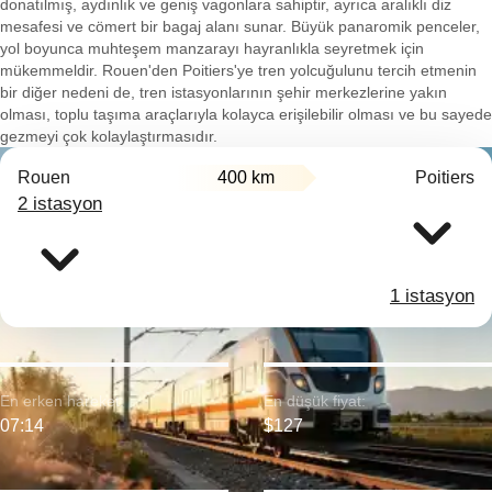
donatılmış, aydınlık ve geniş vagonlara sahiptir, ayrıca aralıklı diz
mesafesi ve cömert bir bagaj alanı sunar. Büyük panaromik penceler,
yol boyunca muhteşem manzarayı hayranlıkla seyretmek için
mükemmeldir. Rouen'den Poitiers'ye tren yolcuğulunu tercih etmenin
bir diğer nedeni de, tren istasyonlarının şehir merkezlerine yakın
olması, toplu taşıma araçlarıyla kolayca erişilebilir olması ve bu sayede
gezmeyi çok kolaylaştırmasıdır.
Rouen
400 km
Poitiers
2 istasyon
1 istasyon
En erken hareket:
En düşük fiyat:
07:14
$127