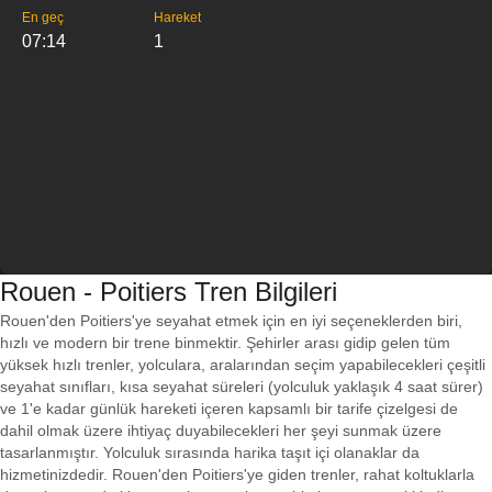
En geç
Hareket
07:14
1
Rouen - Poitiers Tren Bilgileri
Rouen'den Poitiers'ye seyahat etmek için en iyi seçeneklerden biri,
hızlı ve modern bir trene binmektir. Şehirler arası gidip gelen tüm
yüksek hızlı trenler, yolculara, aralarından seçim yapabilecekleri çeşitli
seyahat sınıfları, kısa seyahat süreleri (yolculuk yaklaşık 4 saat sürer)
ve 1'e kadar günlük hareketi içeren kapsamlı bir tarife çizelgesi de
dahil olmak üzere ihtiyaç duyabilecekleri her şeyi sunmak üzere
tasarlanmıştır. Yolculuk sırasında harika taşıt içi olanaklar da
hizmetinizdedir. Rouen'den Poitiers'ye giden trenler, rahat koltuklarla