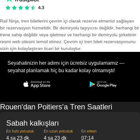
Rail Ninja, tren biletlerini çevrim içi olarak rezerve etmenizi sağlayan
bir rezervasyon hizmetidir. Bir demiryolu taşıyıcısı değildir, herhangi bir
trene sahip değildir veya işletmez ve herhangi bir demiryolu şirketinin
resmi web sitesini temsil etmez. Çevrim içi tren bileti rezervasyonunu
sizin için kolaylaştıran ticari bir kuruluştur.
Seyahatinizin her adımı için ücretsiz uygulamamız —
seyahat planlamak hiç bu kadar kolay olmamıştı!
Rouen'dan Poitiers'a Tren Saatleri
Sabah kalkışları
En hızlı yolculuk
En uzun yolculuk
En erken
4 sa 23 dk
4 sa 23 dk
07:14