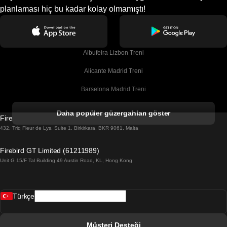
planlaması hiç bu kadar kolay olmamıştı!
Albufeira Lizbon Treni
Alicante Madrid Treni
Barselona Madrid Treni
Barselona Malaga Treni
Daha popüler güzergahları göster
Firebird GT Limited (OC 1451)
Barselona Sevilla Treni
432, Triq Fleur de Lys, Suite 1, Birkirkara, BKR 9061, Malta
Barselona Valensiya Treni
Firebird GT Limited (61211989)
Unit G 15/F Tal Building 49 Austin Road, KL, Hong Kong
Belfast Dublin Treni
Bergen Oslo Treni
Türkçe
Berlin Prag Treni
Bratislava Budapeşte Treni
Müşteri Desteği