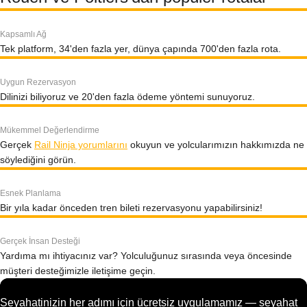
Kapsamlı Ağ
Tek platform, 34'den fazla yer, dünya çapında 700'den fazla rota.
Uygun Rezervasyon
Dilinizi biliyoruz ve 20'den fazla ödeme yöntemi sunuyoruz.
Mükemmel Değerlendirme
Gerçek
Rail Ninja yorumlarını
okuyun ve yolcularımızın hakkımızda ne
söylediğini görün.
Esnek Planlama
Bir yıla kadar önceden tren bileti rezervasyonu yapabilirsiniz!
Gerçek İnsan Desteği
Yardıma mı ihtiyacınız var? Yolculuğunuz sırasında veya öncesinde
müşteri desteğimizle iletişime geçin.
Seyahatinizin her adımı için ücretsiz uygulamamız — seyahat