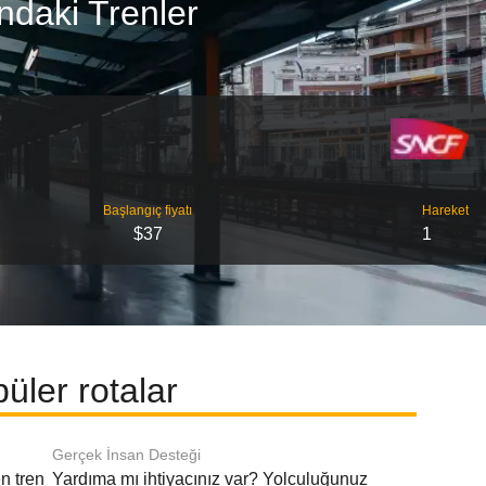
ndaki Trenler
Başlangıç ​​fiyatı
Hareket
$37
1
ler rotalar
Gerçek İnsan Desteği
n tren
Yardıma mı ihtiyacınız var? Yolculuğunuz