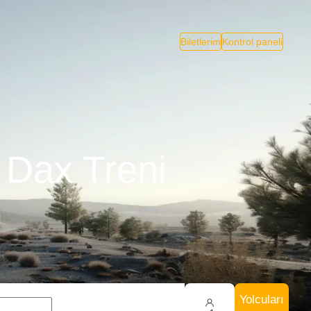
Biletlerim
Kontrol paneli
 Dax Treni
Yolcuları