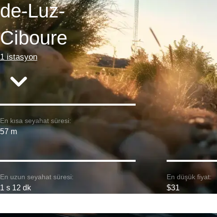
de-Luz-
Ciboure
1 istasyon
En kısa seyahat süresi:
57 m
En uzun seyahat süresi:
En düşük fiyat:
1 s 12 dk
$31