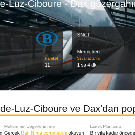
e-Luz-Ciboure - Dax güzergahı
SNCF
Mermi tren
Hareket
Seyahat tarihi
11
1 sa 4 dk
-de-Luz-Ciboure ve Dax’dan popü
Mükemmel Değerlendirme
Esnek Planlama
en
Gerçek
Rail Ninja yorumlarını
okuyun
Bir yıla kadar öncede