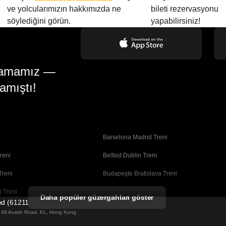
ve yolcularımızın hakkımızda ne
bileti rezervasyonu
söylediğini görün.
yapabilirsiniz!
gulamamız —
amıştı!
Barselona Madrid Treni
reni
Belfast Dublin Treni
Treni
Budapeşte Bratislava Treni
 Treni
Busan Seul Treni
Daha popüler güzergahları göster
ted (61211989)
Coimbra Porto Treni
ng 49 Austin Road, KL, Hong Kong