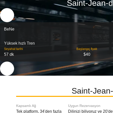
Saint-Jean-d
BeNe
Yüksek hızlı Tren
Seyahat tarihi
Başlangıç ​​fiyatı
57 dk
$40
Saint-Jean
Kapsamlı Ağ
Uygun Rezervasyon
Tek platform, 34'den fazla
Dilinizi biliyoruz ve 20'd