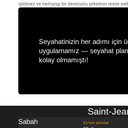
işletmez ve herhangi bir demiryolu şirketinin resmi web s
Seyahatinizin her adımı için ü
uygulamamız — seyahat plan
kolay olmamıştı!
Saint-Jea
Sabah
En hızlı yolculuk