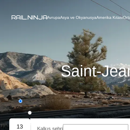
Avrupa
Asya ve Okyanusya
Amerika Kıtası
Ort
Saint-Jea
Bir Yön
Gidiş-Dönüş
13
Kalkış şehri