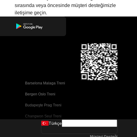
sırasında veya öncesinde müşteri desteğimizle
iletişime geçin.
Barselona Malaga Treni
Bergen Oslo Treni
Budapeşte Prag Treni
Changwon Seul Treni
Türkçe
Cork Dublin Treni
Müşteri Desteği