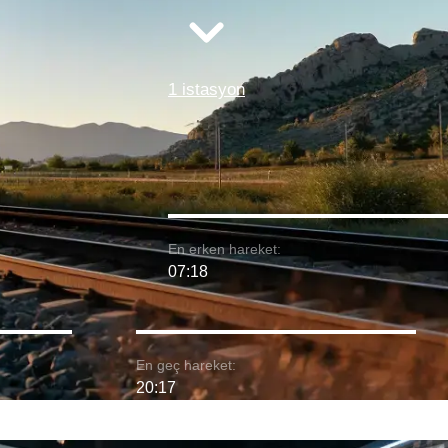
1 istasyon
En erken hareket:
07:18
En geç hareket:
20:17