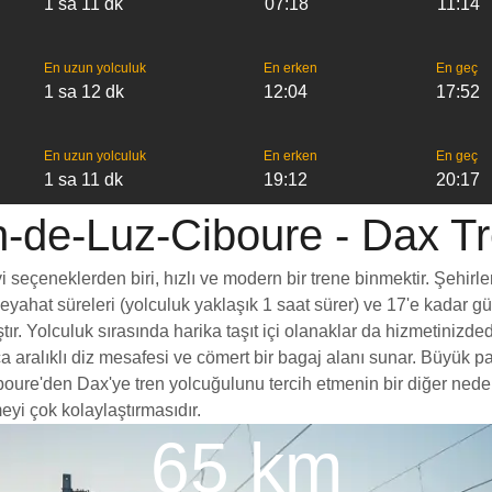
1 sa 11 dk
07:18
11:14
En uzun yolculuk
En erken
En geç
1 sa 12 dk
12:04
17:52
En uzun yolculuk
En erken
En geç
1 sa 11 dk
19:12
20:17
-de-Luz-Ciboure - Dax Tre
eçeneklerden biri, hızlı ve modern bir trene binmektir. Şehirler 
 seyahat süreleri (yolculuk yaklaşık 1 saat sürer) ve 17'e kadar g
ır. Yolculuk sırasında harika taşıt içi olanaklar da hizmetinizde
yrıca aralıklı diz mesafesi ve cömert bir bagaj alanı sunar. Bü
re'den Dax'ye tren yolcuğulunu tercih etmenin bir diğer nedeni 
eyi çok kolaylaştırmasıdır.
65 km