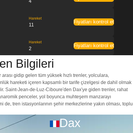
4
Hareket
Fiyatları kontrol et
11
Hareket
Fiyatları kontrol et
2
n Bilgileri
arası gidip gelen tüm yüksek hızlı trenler, yolculara,
ünlük hareketi içeren kapsamlı bir tarife çizelgesi de dahil olmak
dir. Saint-Jean-de-Luz-Ciboure'den Dax'ye giden trenler, rahat
yük panaromik penceler, yol boyunca muhteşem manzarayı
de, tren istasyonlarının şehir merkezlerine yakın olması, toplu
Dax