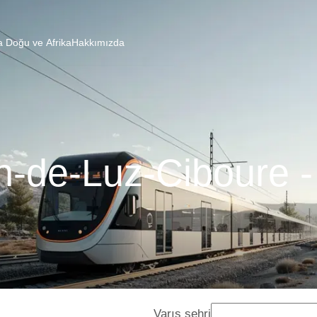
a Doğu ve Afrika
Hakkımızda
n-de-Luz-Ciboure -
Varış şehri