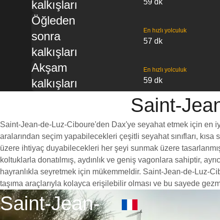
59 dk
kalkışları
Öğleden
En hızlı yolculuk
sonra
57 dk
kalkışları
Akşam
En hızlı yolculuk
59 dk
kalkışları
Saint-Jean
Saint-Jean-de-Luz-Ciboure'den Dax'ye seyahat etmek için en iyi s
aralarından seçim yapabilecekleri çeşitli seyahat sınıfları, kısa
üzere ihtiyaç duyabilecekleri her şeyi sunmak üzere tasarlanmışt
koltuklarla donatılmış, aydınlık ve geniş vagonlara sahiptir, a
hayranlıkla seyretmek için mükemmeldir. Saint-Jean-de-Luz-Cibou
taşıma araçlarıyla kolayca erişilebilir olması ve bu sayede gezm
Saint-Jean-