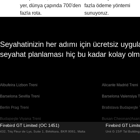
yer, dünya çapında 700'den
fazla ödeme yöntemi
fazla rota.
sunuyoruz.
Seyahatinizin her adımı için ücretsiz uy
seyahat planlaması hiç bu kadar kolay olm
Albufeira Lizbon Treni
Alicante Madrid Treni
Barselona Sevilla Treni
Barselona Valensiya T
Berlin Prag Treni
Bratislava Budapeşte 
Budapeşte Viyana Treni
Busan Cheonan(Asan)
Firebird GT Limited (OC 1451)
Firebird GT Limi
Cheonan(Asan) Busan Treni
Coimbra Lizbon Treni
432, Triq Fleur de Lys, Suite 1, Birkirkara, BKR 9061, Malta
Unit G 15/F Tal Buildi