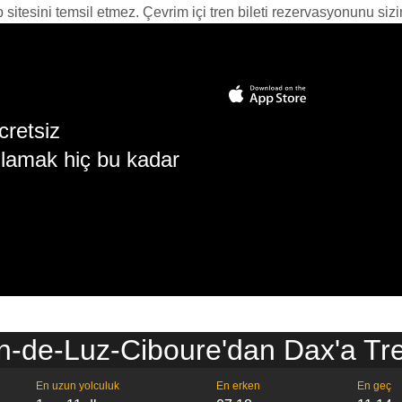
itesini temsil etmez. Çevrim içi tren bileti rezervasyonunu sizin i
cretsiz
lamak hiç bu kadar
n-de-Luz-Ciboure'dan Dax'a Tre
En uzun yolculuk
En erken
En geç