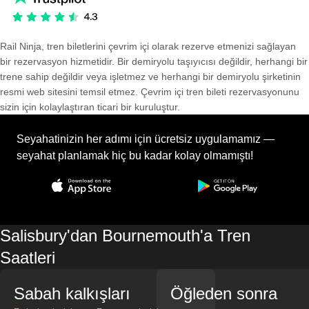
Rail Ninja, tren biletlerini çevrim içi olarak rezerve etmenizi sağlayan
bir rezervasyon hizmetidir. Bir demiryolu taşıyıcısı değildir, herhangi bir
trene sahip değildir veya işletmez ve herhangi bir demiryolu şirketinin
resmi web sitesini temsil etmez. Çevrim içi tren bileti rezervasyonunu
sizin için kolaylaştıran ticari bir kuruluştur.
Seyahatinizin her adımı için ücretsiz uygulamamız —
seyahat planlamak hiç bu kadar kolay olmamıştı!
Salisbury'dan Bournemouth'a Tren
Saatleri
Sabah kalkışları
Öğleden sonra