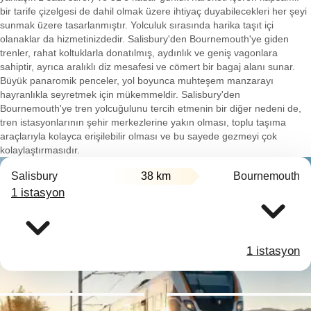
bir tarife çizelgesi de dahil olmak üzere ihtiyaç duyabilecekleri her şeyi
sunmak üzere tasarlanmıştır. Yolculuk sırasında harika taşıt içi
olanaklar da hizmetinizdedir. Salisbury'den Bournemouth'ye giden
trenler, rahat koltuklarla donatılmış, aydınlık ve geniş vagonlara
sahiptir, ayrıca aralıklı diz mesafesi ve cömert bir bagaj alanı sunar.
Büyük panaromik penceler, yol boyunca muhteşem manzarayı
hayranlıkla seyretmek için mükemmeldir. Salisbury'den
Bournemouth'ye tren yolcuğulunu tercih etmenin bir diğer nedeni de,
tren istasyonlarının şehir merkezlerine yakın olması, toplu taşıma
araçlarıyla kolayca erişilebilir olması ve bu sayede gezmeyi çok
kolaylaştırmasıdır.
Salisbury
38 km
Bournemouth
1 istasyon
1 istasyon