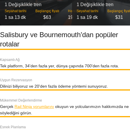
1 Değişiklikle tren
1 Değişiklikle tren
Seyahat tarihi
Başlangıç ​​fiyatı
Hareket
Seyahat tarihi
Başlangıç ​​fiyat
1 sa 13 dk
$63
19
1 sa 19 dk
$31
Salisbury ve Bournemouth’dan popüler
rotalar
Kapsamlı Ağ
Tek platform, 34'den fazla yer, dünya çapında 700'den fazla rota.
Uygun Rezervasyon
Dilinizi biliyoruz ve 20'den fazla ödeme yöntemi sunuyoruz.
Mükemmel Değerlendirme
Gerçek
Rail Ninja yorumlarını
okuyun ve yolcularımızın hakkımızda ne
söylediğini görün.
Esnek Planlama