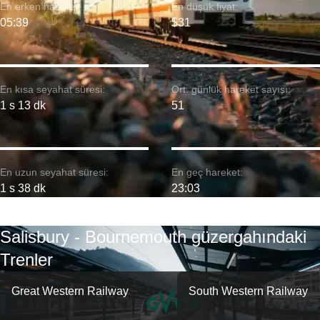
En erken hareket:
En düşük fiyat:
05:39
$31
En kısa seyahat süresi:
Ort. günlük hareket sayısı:
1 s 13 dk
51
En uzun seyahat süresi:
En geç hareket:
1 s 38 dk
23:03
Salisbury - Bournemouth güzergahındaki
Trenler
Great Western Railway
South Western Railway