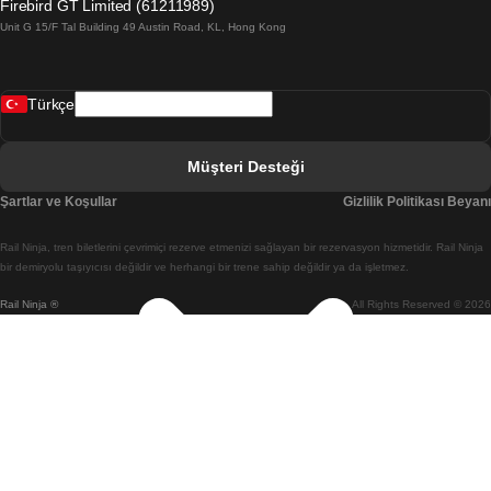
Firebird GT Limited (61211989)
Unit G 15/F Tal Building 49 Austin Road, KL, Hong Kong
Belfast Dublin Treni
Bergen Oslo Treni
Türkçe
Berlin Prag Treni
Bratislava Budapeşte Treni
Müşteri Desteği
Budapeşte Bratislava Treni
Şartlar ve Koşullar
Gizlilik Politikası Beyanı
Budapeşte Prag Treni
Rail Ninja, tren biletlerini çevrimiçi rezerve etmenizi sağlayan bir rezervasyon hizmetidir. Rail Ninja
Budapeşte Viyana Treni
bir demiryolu taşıyıcısı değildir ve herhangi bir trene sahip değildir ya da işletmez.
Rail Ninja ®
All Rights Reserved © 2026
Busan Cheonan(Asan) Treni
Busan Seul Treni
Changwon Seul Treni
Cheonan(Asan) Busan Treni
Coimbra Lizbon Treni