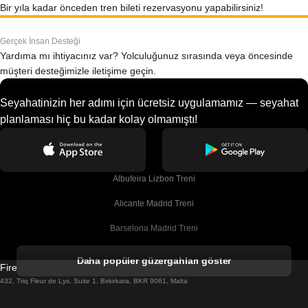
Bir yıla kadar önceden tren bileti rezervasyonu yapabilirsiniz!
Gerçek İnsan Desteği
Yardıma mı ihtiyacınız var? Yolculuğunuz sırasında veya öncesinde
müşteri desteğimizle iletişime geçin.
Seyahatinizin her adımı için ücretsiz uygulamamız — seyahat
planlaması hiç bu kadar kolay olmamıştı!
Albufeira Lizbon Treni
Alicante Madrid Treni
Barselona Madrid Treni
Barselona Malaga Treni
Daha popüler güzergahları göster
Firebird GT Limited (OC 1451)
Barselona Sevilla Treni
432, Triq Fleur de Lys, Suite 1, Birkirkara, BKR 9061, Malta
Barselona Valensiya Treni