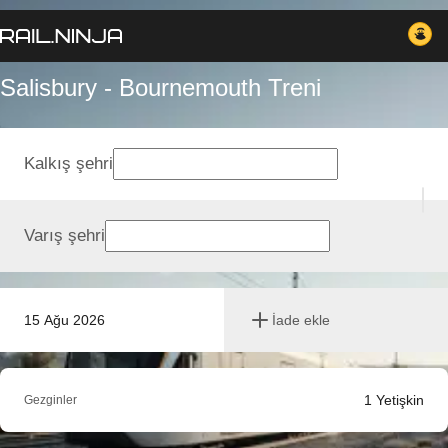
Salisbury - Bournemouth Treni
Kalkış şehri
Varış şehri
15 Ağu 2026
İade ekle
1
Yetişkin
Gezginler