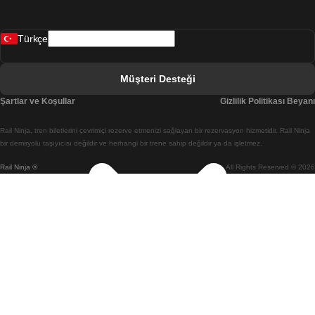
Bergen Oslo Treni
Türkçe
Berlin Prag Treni
Bratislava Budapeşte Treni
Müşteri Desteği
Budapeşte Bratislava Treni
Şartlar ve Koşullar
Gizlilik Politikası Beyanı
Budapeşte Prag Treni
Rail Ninja, tren biletlerini çevrimiçi rezerve etmenizi sağlayan bir rezervasyon hizmetidir. Rail Ninja
Budapeşte Viyana Treni
bir demiryolu taşıyıcısı değildir ve herhangi bir trene sahip değildir ya da işletmez.
Rail Ninja ®
All Rights Reserved © 2026
Busan Cheonan(Asan) Treni
Busan Seul Treni
Changwon Seul Treni
Cheonan(Asan) Busan Treni
Coimbra Lizbon Treni
Coimbra Porto Treni