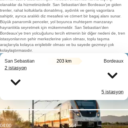
olanaklar da hizmetinizdedir. San Sebastian'den Bordeaux'ye giden
trenler, rahat koltuklarla donatılmış, aydınlık ve geniş vagonlara
sahiptir, ayrıca aralıklı diz mesafesi ve cömert bir bagaj alanı sunar.
Büyük panaromik penceler, yol boyunca muhteşem manzarayı
hayranlıkla seyretmek için mükemmeldir. San Sebastian'den
Bordeaux'ye tren yolcuğulunu tercih etmenin bir diğer nedeni de, tren
istasyonlarının şehir merkezlerine yakın olması, toplu taşıma
araçlarıyla kolayca erişilebilir olması ve bu sayede gezmeyi çok
kolaylaştırmasıdır.
San Sebastian
203 km
Bordeaux
2 istasyon
5 istasyon
En erken hareket:
En düşük fiyat:
04:00
$64