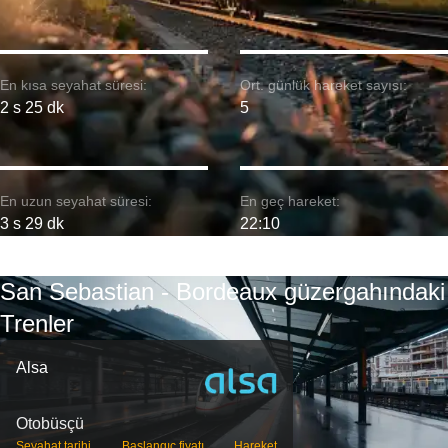
En kısa seyahat süresi:
Ort. günlük hareket sayısı:
2 s 25 dk
5
En uzun seyahat süresi:
En geç hareket:
3 s 29 dk
22:10
San Sebastian - Bordeaux güzergahındaki
Trenler
Alsa
Otobüsçü
Seyahat tarihi
Başlangıç ​​fiyatı
Hareket