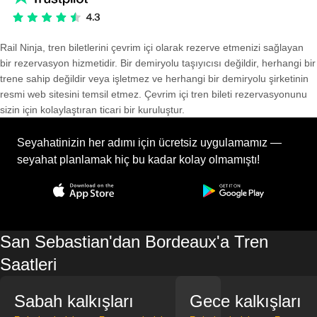
Rail Ninja, tren biletlerini çevrim içi olarak rezerve etmenizi sağlayan
bir rezervasyon hizmetidir. Bir demiryolu taşıyıcısı değildir, herhangi bir
trene sahip değildir veya işletmez ve herhangi bir demiryolu şirketinin
resmi web sitesini temsil etmez. Çevrim içi tren bileti rezervasyonunu
sizin için kolaylaştıran ticari bir kuruluştur.
Seyahatinizin her adımı için ücretsiz uygulamamız —
seyahat planlamak hiç bu kadar kolay olmamıştı!
San Sebastian'dan Bordeaux'a Tren
Saatleri
Sabah kalkışları
Gece kalkışları