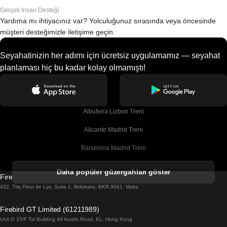
Gerçek İnsan Desteği
Yardıma mı ihtiyacınız var? Yolculuğunuz sırasında veya öncesinde
müşteri desteğimizle iletişime geçin.
Seyahatinizin her adımı için ücretsiz uygulamamız — seyahat
planlaması hiç bu kadar kolay olmamıştı!
Albufeira Lizbon Treni
Alicante Madrid Treni
Barselona Madrid Treni
Barselona Malaga Treni
Daha popüler güzergahları göster
Firebird GT Limited (OC 1451)
Barselona Sevilla Treni
432, Triq Fleur de Lys, Suite 1, Birkirkara, BKR 9061, Malta
Barselona Valensiya Treni
Firebird GT Limited (61211989)
Unit G 15/F Tal Building 49 Austin Road, KL, Hong Kong
Belfast Dublin Treni