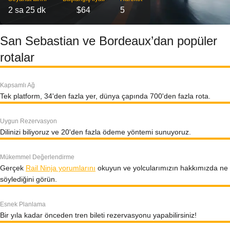
2 sa 25 dk
$64
5
San Sebastian ve Bordeaux’dan popüler
rotalar
Kapsamlı Ağ
Tek platform, 34'den fazla yer, dünya çapında 700'den fazla rota.
Uygun Rezervasyon
Dilinizi biliyoruz ve 20'den fazla ödeme yöntemi sunuyoruz.
Mükemmel Değerlendirme
Gerçek
Rail Ninja yorumlarını
okuyun ve yolcularımızın hakkımızda ne
söylediğini görün.
Esnek Planlama
Bir yıla kadar önceden tren bileti rezervasyonu yapabilirsiniz!