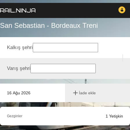
San Sebastian - Bordeaux Treni
Kalkış şehri
Varış şehri
16 Ağu 2026
İade ekle
1
Yetişkin
Gezginler