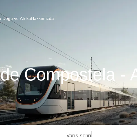
a Doğu ve Afrika
Hakkımızda
de Compostela - A
Varış şehri