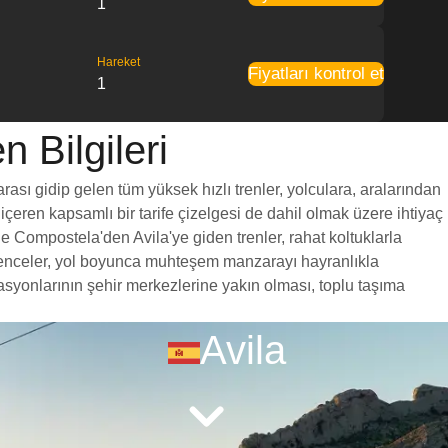
1
Hareket
Fiyatları kontrol et
1
 Bilgileri
ası gidip gelen tüm yüksek hızlı trenler, yolculara, aralarından
 içeren kapsamlı bir tarife çizelgesi de dahil olmak üzere ihtiyaç
de Compostela'den Avila'ye giden trenler, rahat koltuklarla
k penceler, yol boyunca muhteşem manzarayı hayranlıkla
syonlarının şehir merkezlerine yakın olması, toplu taşıma
Avila