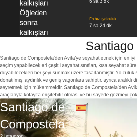
6 sa 3 dk
kalkışları
Öğleden
En hızlı yolculuk
sonra
7 sa 24 dk
kalkışları
Santiago 
Santiago de Compostela'den Avila'ye seyahat etmek için en iyi seç
seçim yapabilecekleri çeşitli seyahat sınıfları, kısa seyahat süre
duyabilecekleri her şeyi sunmak üzere tasarlanmıştır. Yolculuk s
donatılmış, aydınlık ve geniş vagonlara sahiptir, ayrıca aralık
seyretmek için mükemmeldir. Santiago de Compostela'den Avila'ye
araçlarıyla kolayca erişilebilir olması ve bu sayede gezmeyi çok
Santiago de
Compostela
2 istasyon