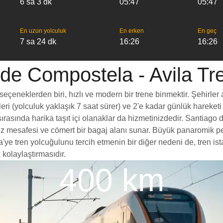
6 sa 3 dk
05:47
05:47
En uzun yolculuk
En erken
En geç
7 sa 24 dk
16:26
16:26
de Compostela - Avila Tren
eneklerden biri, hızlı ve modern bir trene binmektir. Şehirler ar
leri (yolculuk yaklaşık 7 saat sürer) ve 2'e kadar günlük hareketi
ırasında harika taşıt içi olanaklar da hizmetinizdedir. Santiago 
lı diz mesafesi ve cömert bir bagaj alanı sunar. Büyük panaromi
 tren yolcuğulunu tercih etmenin bir diğer nedeni de, tren ista
 kolaylaştırmasıdır.
400 km