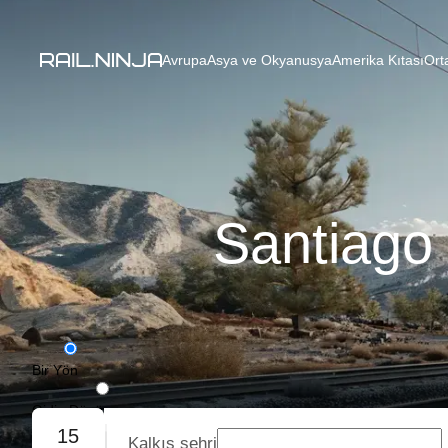
Avrupa
Asya ve Okyanusya
Amerika Kıtası
Ort
Santiago 
Bir Yön
Gidiş-Dönüş
15
Kalkış şehri