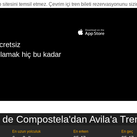
itesini temsil etmez. Çevrim içi tren bileti rezervasyonunu sizin i
cretsiz
lamak hiç bu kadar
 de Compostela'dan Avila'a Tren
En uzun yolculuk
En erken
En geç