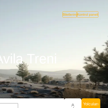
Biletlerim
Kontrol paneli
vila Treni
Yolcuları