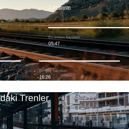
1 istasyon
En erken hareket:
05:47
En geç hareket:
16:26
daki Trenler