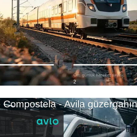
Ort. günlük hareket sayısı:
2
 Compostela - Avila güzergahın