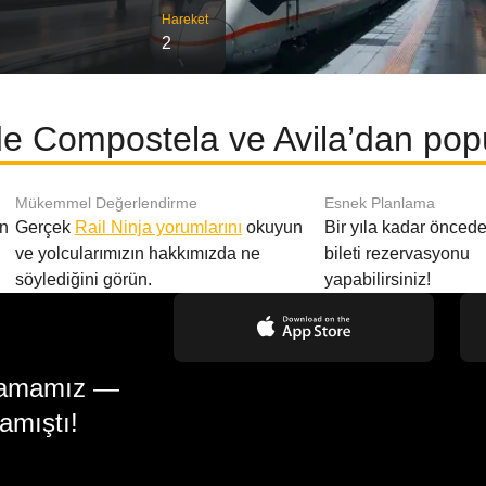
Hareket
2
e Compostela ve Avila’dan popü
Mükemmel Değerlendirme
Esnek Planlama
en
Gerçek
Rail Ninja yorumlarını
okuyun
Bir yıla kadar öncede
ve yolcularımızın hakkımızda ne
bileti rezervasyonu
söylediğini görün.
yapabilirsiniz!
gulamamız —
amıştı!