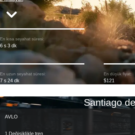
En kısa seyahat süresi:
6 s 3 dk
En uzun seyahat süresi:
En düşük fiyat:
7 s 24 dk
$121
Santiago de
AVLO
1 Değişiklikle tren