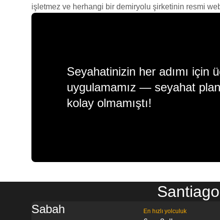
işletmez ve herhangi bir demiryolu şirketinin resmi web s
Seyahatinizin her adımı için ü
uygulamamız — seyahat plan
kolay olmamıştı!
Santiago
Sabah
En hızlı yolculuk