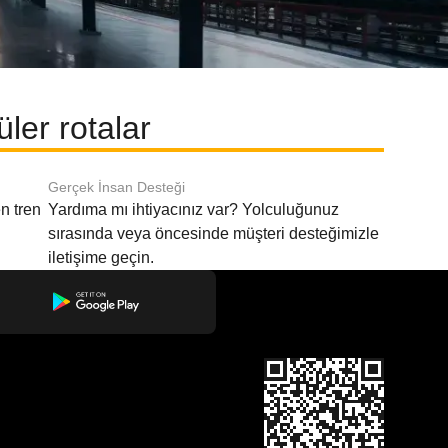
ler rotalar
Gerçek İnsan Desteği
n tren
Yardıma mı ihtiyacınız var? Yolculuğunuz
sırasında veya öncesinde müşteri desteğimizle
iletişime geçin.