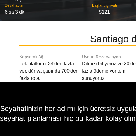
Seyahat tarihi
Başlangıç ​​fiyatı
6 sa 3 dk
$121
Santiago d
Kapsamlı Ağ
Uygun Rezervasyon
Tek platform, 34'den fazla
Dilinizi biliyoruz ve 20'd
yer, dünya çapında 700'den
fazla ödeme yöntemi
fazla rota.
sunuyoruz.
Seyahatinizin her adımı için ücretsiz uy
seyahat planlaması hiç bu kadar kolay olm