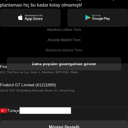
planlaması hiç bu kadar kolay olmamıştı!
Albufeira Lizbon Treni
Alicante Madrid Treni
Barselona Madrid Treni
Barselona Malaga Treni
Daha popüler güzergahları göster
Firebird GT Limited (OC 1451)
Barselona Sevilla Treni
432, Triq Fleur de Lys, Suite 1, Birkirkara, BKR 9061, Malta
Barselona Valensiya Treni
Firebird GT Limited (61211989)
Unit G 15/F Tal Building 49 Austin Road, KL, Hong Kong
Belfast Dublin Treni
Bergen Oslo Treni
Türkçe
Berlin Prag Treni
Bratislava Budapeşte Treni
Müşteri Desteği