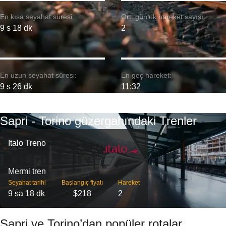
En kısa seyahat süresi:
Ort. günlük hareket sayısı:
9 s 18 dk
2
En uzun seyahat süresi:
En geç hareket:
9 s 26 dk
11:32
Sapri - Torino güzergahındaki Trenler
Italo Treno
Mermi tren
Seyahat tarihi
Başlangıç ​​fiyatı
Hareket
9 sa 18 dk
$218
2
Sapri ve Torino’dan popüler rotalar