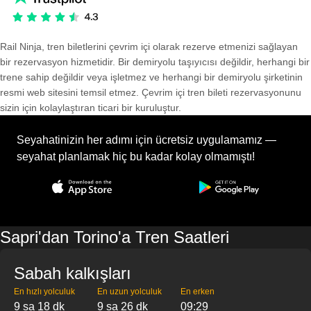
Rail Ninja, tren biletlerini çevrim içi olarak rezerve etmenizi sağlayan
bir rezervasyon hizmetidir. Bir demiryolu taşıyıcısı değildir, herhangi bir
trene sahip değildir veya işletmez ve herhangi bir demiryolu şirketinin
resmi web sitesini temsil etmez. Çevrim içi tren bileti rezervasyonunu
sizin için kolaylaştıran ticari bir kuruluştur.
Seyahatinizin her adımı için ücretsiz uygulamamız —
seyahat planlamak hiç bu kadar kolay olmamıştı!
Sapri'dan Torino'a Tren Saatleri
Sabah kalkışları
En hızlı yolculuk
En uzun yolculuk
En erken
9 sa 18 dk
9 sa 26 dk
09:29