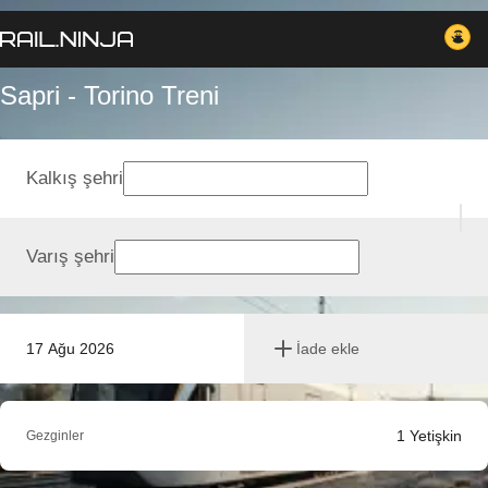
Sapri - Torino Treni
Kalkış şehri
Varış şehri
17 Ağu 2026
İade ekle
1
Yetişkin
Gezginler