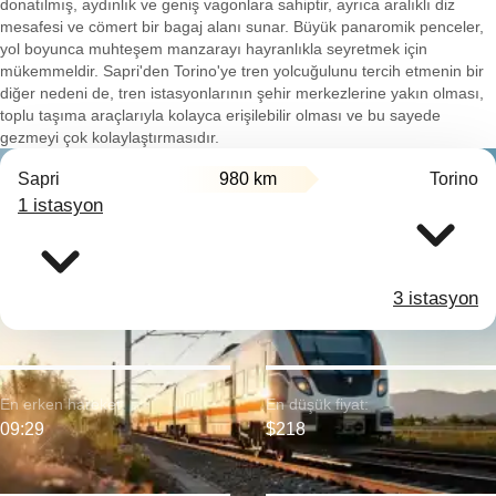
donatılmış, aydınlık ve geniş vagonlara sahiptir, ayrıca aralıklı diz
mesafesi ve cömert bir bagaj alanı sunar. Büyük panaromik penceler,
yol boyunca muhteşem manzarayı hayranlıkla seyretmek için
mükemmeldir. Sapri'den Torino'ye tren yolcuğulunu tercih etmenin bir
diğer nedeni de, tren istasyonlarının şehir merkezlerine yakın olması,
toplu taşıma araçlarıyla kolayca erişilebilir olması ve bu sayede
gezmeyi çok kolaylaştırmasıdır.
Sapri
980 km
Torino
1 istasyon
3 istasyon
En erken hareket:
En düşük fiyat:
09:29
$218