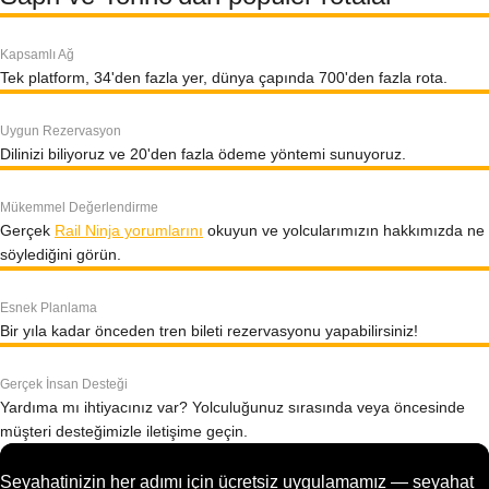
Kapsamlı Ağ
Tek platform, 34'den fazla yer, dünya çapında 700'den fazla rota.
Uygun Rezervasyon
Dilinizi biliyoruz ve 20'den fazla ödeme yöntemi sunuyoruz.
Mükemmel Değerlendirme
Gerçek
Rail Ninja yorumlarını
okuyun ve yolcularımızın hakkımızda ne
söylediğini görün.
Esnek Planlama
Bir yıla kadar önceden tren bileti rezervasyonu yapabilirsiniz!
Gerçek İnsan Desteği
Yardıma mı ihtiyacınız var? Yolculuğunuz sırasında veya öncesinde
müşteri desteğimizle iletişime geçin.
Seyahatinizin her adımı için ücretsiz uygulamamız — seyahat