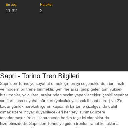
En geç
Hareket
11:32
2
Sapri - Torino Tren Bilgileri
Sapri'den Torino'ye seyahat etmek için en iyi seçeneklerden biri, hızlı
ve modern bir trene binmektir. Şehirler arası gidip gelen tüm yüksek
hızlı trenler, yolculara, aralarından seçim yapabilecekleri çeşitli seyahat
sınıfları, kısa seyahat süreleri (yolculuk yaklaşık 9 saat sürer) ve 2'e
kadar günlük hareketi içeren kapsamlı bir tarife çizelgesi de dahil
olmak üzere ihtiyaç duyabilecekleri her şeyi sunmak üzere
tasarlanmıştır. Yolculuk sırasında harika taşıt içi olanaklar da
hizmetinizdedir. Sapri'den Torino'ye giden trenler, rahat koltuklarla