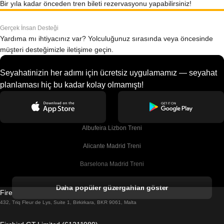
Bir yıla kadar önceden tren bileti rezervasyonu yapabilirsiniz!
Gerçek İnsan Desteği
Yardıma mı ihtiyacınız var? Yolculuğunuz sırasında veya öncesinde
müşteri desteğimizle iletişime geçin.
Seyahatinizin her adımı için ücretsiz uygulamamız — seyahat
planlaması hiç bu kadar kolay olmamıştı!
Albufeira Lizbon Treni
Alicante Madrid Treni
Barselona Madrid Treni
Barselona Malaga Treni
Daha popüler güzergahları göster
Firebird GT Limited (OC 1451)
Barselona Sevilla Treni
432, Triq Fleur de Lys, Suite 1, Birkirkara, BKR 9061, Malta
Barselona Valensiya Treni