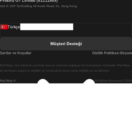
Firebird GT Limited (61211989)
Unit G 15/F Tal Building 49 Austin Road, KL, Hong Kong
Belfast Dublin Treni
Bergen Oslo Treni
Türkçe
Berlin Prag Treni
Bratislava Budapeşte Treni
Müşteri Desteği
Budapeşte Bratislava Treni
Şartlar ve Koşullar
Gizlilik Politikası Beyanı
Budapeşte Prag Treni
Rail Ninja, tren biletlerini çevrimiçi rezerve etmenizi sağlayan bir rezervasyon hizmetidir. Rail Ninja
Budapeşte Viyana Treni
bir demiryolu taşıyıcısı değildir ve herhangi bir trene sahip değildir ya da işletmez.
Rail Ninja ®
All Rights Reserved © 2026
Busan Cheonan(Asan) Treni
Busan Seul Treni
Changwon Seul Treni
Cheonan(Asan) Busan Treni
Coimbra Lizbon Treni