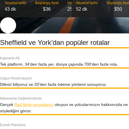
Seyahat tarihi
Başlangıç ​​fiyatı
Hareket
Seyahat tarihi
Başlangıç ​​fiyat
43 dk
$36
25
52 dk
$50
Sheffield ve York’dan popüler rotalar
Kapsamlı Ağ
Tek platform, 34'den fazla yer, dünya çapında 700'den fazla rota.
Uygun Rezervasyon
Dilinizi biliyoruz ve 20'den fazla ödeme yöntemi sunuyoruz.
Mükemmel Değerlendirme
Gerçek
Rail Ninja yorumlarını
okuyun ve yolcularımızın hakkımızda ne
söylediğini görün.
Esnek Planlama