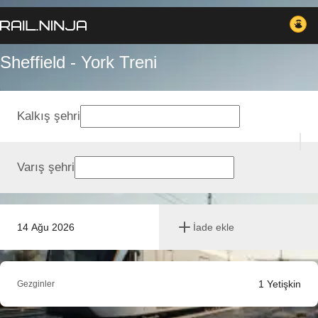
Sheffield - York Treni
Kalkış şehri
Varış şehri
14 Ağu 2026
İade ekle
1
Yetişkin
Gezginler