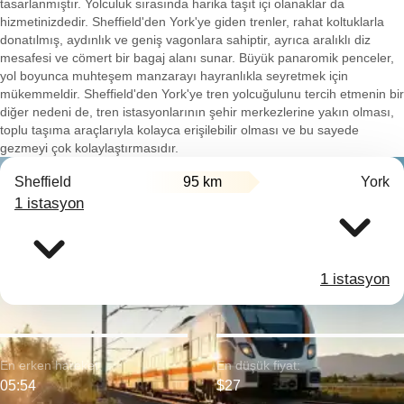
tasarlanmıştır. Yolculuk sırasında harika taşıt içi olanaklar da
hizmetinizdedir. Sheffield'den York'ye giden trenler, rahat koltuklarla
donatılmış, aydınlık ve geniş vagonlara sahiptir, ayrıca aralıklı diz
mesafesi ve cömert bir bagaj alanı sunar. Büyük panaromik penceler,
yol boyunca muhteşem manzarayı hayranlıkla seyretmek için
mükemmeldir. Sheffield'den York'ye tren yolcuğulunu tercih etmenin bir
diğer nedeni de, tren istasyonlarının şehir merkezlerine yakın olması,
toplu taşıma araçlarıyla kolayca erişilebilir olması ve bu sayede
gezmeyi çok kolaylaştırmasıdır.
Sheffield
95 km
York
1 istasyon
1 istasyon
En erken hareket:
En düşük fiyat:
05:54
$27