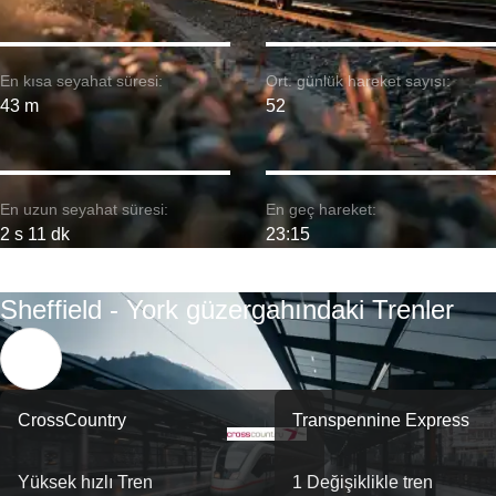
En kısa seyahat süresi:
Ort. günlük hareket sayısı:
43 m
52
En uzun seyahat süresi:
En geç hareket:
2 s 11 dk
23:15
Sheffield - York güzergahındaki Trenler
CrossCountry
Transpennine Express
Yüksek hızlı Tren
1 Değişiklikle tren