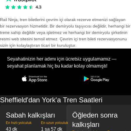
Rail Ninja, tren biletlerini çevrim içi olarak rezerve etmenizi sağlayan
bir rezervasyon hizmetidir. Bir demiryolu taşıyıcısı değildir, herhangi bir
trene sahip değildir veya işletmez ve herhangi bir demiryolu şirketinin
resmi web sitesini temsil etmez. Çevrim içi tren bileti rezervasyonunu
sizin için kolaylaştıran ticari bir kuruluştur.
Seyahatinizin her adımı için ücretsiz uygulamamız —
seyahat planlamak hiç bu kadar kolay olmamıştı!
Sheffield'dan York'a Tren Saatleri
Sabah kalkışları
Öğleden sonra
kalkışları
En hızlı yolculuk
En uzun yolculuk
43 dk
1 sa 57 dk