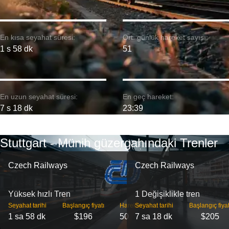
En kısa seyahat süresi:
Ort. günlük hareket sayısı:
1 s 58 dk
51
En uzun seyahat süresi:
En geç hareket:
7 s 18 dk
23:39
Stuttgart - Münih güzergahındaki Trenler
Czech Railways
Czech Railways
Yüksek hızlı Tren
1 Değişiklikle tren
Seyahat tarihi
Başlangıç ​​fiyatı
Hareket
Seyahat tarihi
Başlangıç ​​fiyat
1 sa 58 dk
$196
50
7 sa 18 dk
$205