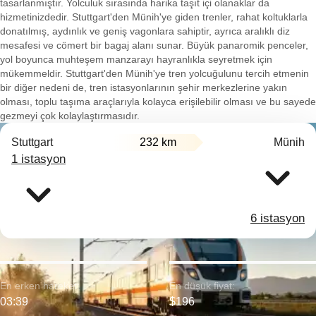
tasarlanmıştır. Yolculuk sırasında harika taşıt içi olanaklar da
hizmetinizdedir. Stuttgart'den Münih'ye giden trenler, rahat koltuklarla
donatılmış, aydınlık ve geniş vagonlara sahiptir, ayrıca aralıklı diz
mesafesi ve cömert bir bagaj alanı sunar. Büyük panaromik penceler,
yol boyunca muhteşem manzarayı hayranlıkla seyretmek için
mükemmeldir. Stuttgart'den Münih'ye tren yolcuğulunu tercih etmenin
bir diğer nedeni de, tren istasyonlarının şehir merkezlerine yakın
olması, toplu taşıma araçlarıyla kolayca erişilebilir olması ve bu sayede
gezmeyi çok kolaylaştırmasıdır.
Stuttgart
232 km
Münih
1 istasyon
6 istasyon
En erken hareket:
En düşük fiyat:
03:39
$196