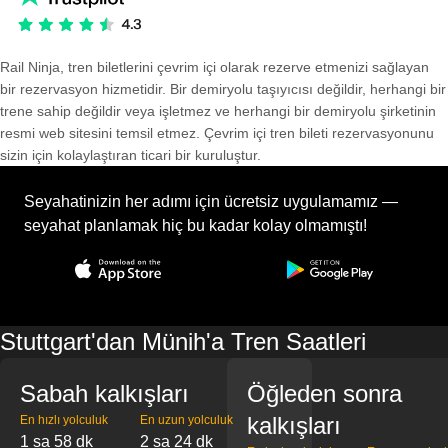
Rail Ninja, tren biletlerini çevrim içi olarak rezerve etmenizi sağlayan
bir rezervasyon hizmetidir. Bir demiryolu taşıyıcısı değildir, herhangi bir
trene sahip değildir veya işletmez ve herhangi bir demiryolu şirketinin
resmi web sitesini temsil etmez. Çevrim içi tren bileti rezervasyonunu
sizin için kolaylaştıran ticari bir kuruluştur.
Seyahatinizin her adımı için ücretsiz uygulamamız —
seyahat planlamak hiç bu kadar kolay olmamıştı!
Stuttgart'dan Münih'a Tren Saatleri
Sabah kalkışları
Öğleden sonra
kalkışları
En hızlı yolculuk
En uzun yolculuk
1 sa 58 dk
2 sa 24 dk