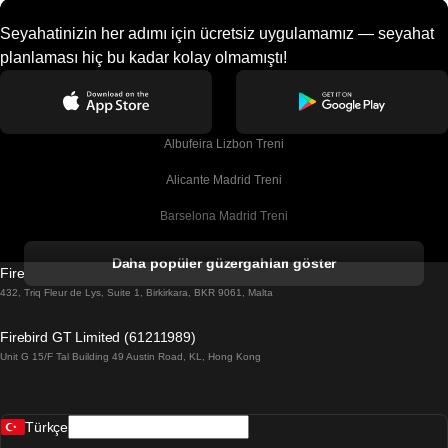
Seyahatinizin her adımı için ücretsiz uygulamamız — seyahat
planlaması hiç bu kadar kolay olmamıştı!
Albufeira Lizbon Treni
Alicante Madrid Treni
Barselona Madrid Treni
Barselona Malaga Treni
Daha popüler güzergahları göster
Firebird GT Limited (OC 1451)
Barselona Sevilla Treni
432, Triq Fleur de Lys, Suite 1, Birkirkara, BKR 9061, Malta
Barselona Valensiya Treni
Firebird GT Limited (61211989)
Unit G 15/F Tal Building 49 Austin Road, KL, Hong Kong
Belfast Dublin Treni
Bergen Oslo Treni
Türkçe
Berlin Prag Treni