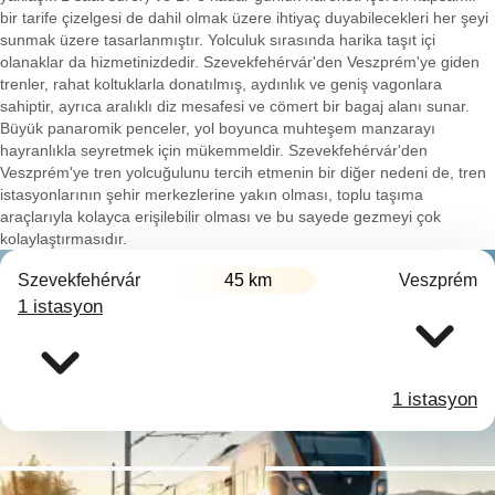
bir tarife çizelgesi de dahil olmak üzere ihtiyaç duyabilecekleri her şeyi
sunmak üzere tasarlanmıştır. Yolculuk sırasında harika taşıt içi
olanaklar da hizmetinizdedir. Szevekfehérvár'den Veszprém'ye giden
trenler, rahat koltuklarla donatılmış, aydınlık ve geniş vagonlara
sahiptir, ayrıca aralıklı diz mesafesi ve cömert bir bagaj alanı sunar.
Büyük panaromik penceler, yol boyunca muhteşem manzarayı
hayranlıkla seyretmek için mükemmeldir. Szevekfehérvár'den
Veszprém'ye tren yolcuğulunu tercih etmenin bir diğer nedeni de, tren
istasyonlarının şehir merkezlerine yakın olması, toplu taşıma
araçlarıyla kolayca erişilebilir olması ve bu sayede gezmeyi çok
kolaylaştırmasıdır.
Szevekfehérvár
45 km
Veszprém
1 istasyon
1 istasyon