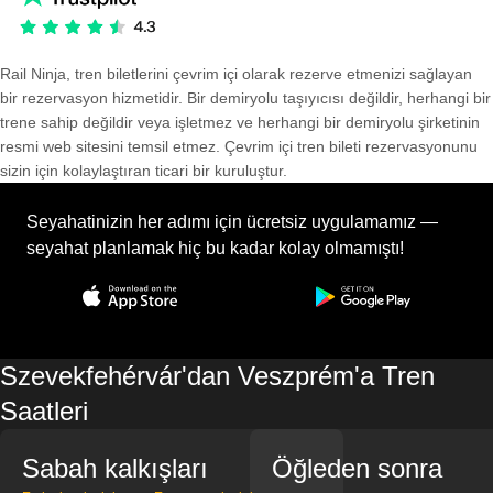
Rail Ninja, tren biletlerini çevrim içi olarak rezerve etmenizi sağlayan
bir rezervasyon hizmetidir. Bir demiryolu taşıyıcısı değildir, herhangi bir
trene sahip değildir veya işletmez ve herhangi bir demiryolu şirketinin
resmi web sitesini temsil etmez. Çevrim içi tren bileti rezervasyonunu
sizin için kolaylaştıran ticari bir kuruluştur.
Seyahatinizin her adımı için ücretsiz uygulamamız —
seyahat planlamak hiç bu kadar kolay olmamıştı!
Szevekfehérvár'dan Veszprém'a Tren
Saatleri
Sabah kalkışları
Öğleden sonra