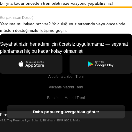
Bir yıla kadar önceden tren bileti rezervasyonu yapabilirsiniz!
Gerçek İnsan Desteği
Yardıma mı ihtiyacınız var? Yolculuğunuz sırasında veya öncesinde
müşteri desteğimizle iletişime geçin.
Seyahatinizin her adımı için ücretsiz uygulamamız — seyahat
planlaması hiç bu kadar kolay olmamıştı!
Albufeira Lizbon Treni
Alicante Madrid Treni
Barselona Madrid Treni
Barselona Malaga Treni
Daha popüler güzergahları göster
Firebird GT Limited (OC 1451)
Barselona Sevilla Treni
432, Triq Fleur de Lys, Suite 1, Birkirkara, BKR 9061, Malta
Barselona Valensiya Treni