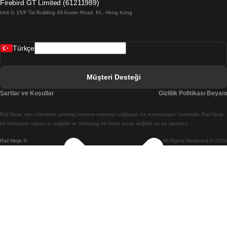
Firebird GT Limited (61211989)
Unit G 15/F Tal Building 49 Austin Road, KL, Hong Kong
Belfast Dublin Treni
Bergen Oslo Treni
Türkçe
Berlin Prag Treni
Bratislava Budapeşte Treni
Müşteri Desteği
Budapeşte Bratislava Treni
Şartlar ve Koşullar
Gizlilik Politikası Beyanı
Budapeşte Prag Treni
Rail Ninja, tren biletlerini çevrimiçi rezerve etmenizi sağlayan bir rezervasyon hizmetidir. Rail Ninja
Budapeşte Viyana Treni
bir demiryolu taşıyıcısı değildir ve herhangi bir trene sahip değildir ya da işletmez.
Rail Ninja ®
All Rights Reserved © 2026
Busan Cheonan(Asan) Treni
Busan Seul Treni
Changwon Seul Treni
Cheonan(Asan) Busan Treni
Coimbra Lizbon Treni