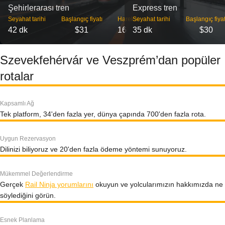
Şehirlerarası tren
Express tren
Seyahat tarihi
Başlangıç ​​fiyatı
Hareket
Seyahat tarihi
Başlangıç ​​fiyat
42 dk
$31
16
35 dk
$30
Szevekfehérvár ve Veszprém’dan popüler
rotalar
Kapsamlı Ağ
Tek platform, 34'den fazla yer, dünya çapında 700'den fazla rota.
Uygun Rezervasyon
Dilinizi biliyoruz ve 20'den fazla ödeme yöntemi sunuyoruz.
Mükemmel Değerlendirme
Gerçek
Rail Ninja yorumlarını
okuyun ve yolcularımızın hakkımızda ne
söylediğini görün.
Esnek Planlama