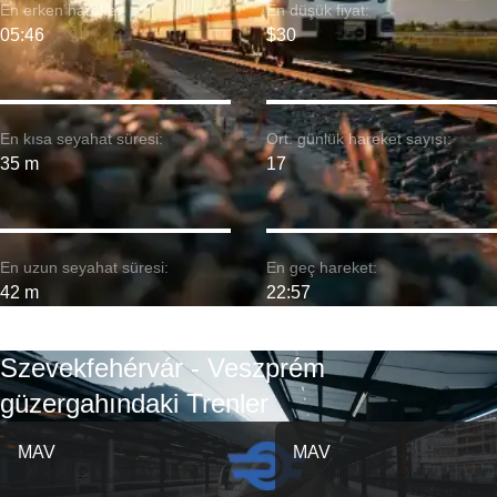
En erken hareket:
En düşük fiyat:
05:46
$30
En kısa seyahat süresi:
Ort. günlük hareket sayısı:
35 m
17
En uzun seyahat süresi:
En geç hareket:
42 m
22:57
Szevekfehérvár - Veszprém
güzergahındaki Trenler
MAV
MAV