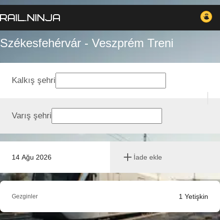
Székesfehérvár - Veszprém Treni
Kalkış şehri
Varış şehri
14 Ağu 2026
İade ekle
1
Yetişkin
Gezginler