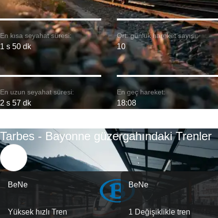
En kısa seyahat süresi:
Ort. günlük hareket sayısı:
1 s 50 dk
10
En uzun seyahat süresi:
En geç hareket:
2 s 57 dk
18:08
Tarbes - Bayonne güzergahındaki Trenler
BeNe
BeNe
Yüksek hızlı Tren
1 Değişiklikle tren