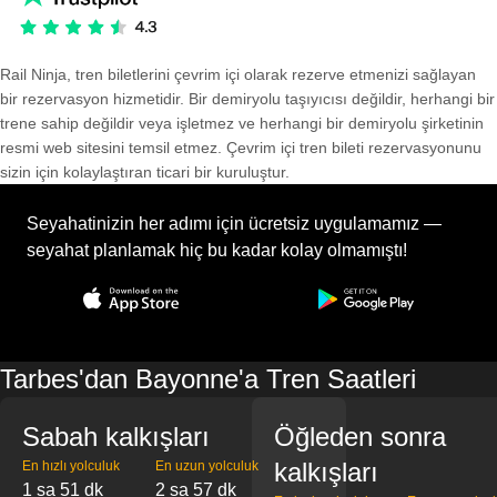
Rail Ninja, tren biletlerini çevrim içi olarak rezerve etmenizi sağlayan
bir rezervasyon hizmetidir. Bir demiryolu taşıyıcısı değildir, herhangi bir
trene sahip değildir veya işletmez ve herhangi bir demiryolu şirketinin
resmi web sitesini temsil etmez. Çevrim içi tren bileti rezervasyonunu
sizin için kolaylaştıran ticari bir kuruluştur.
Seyahatinizin her adımı için ücretsiz uygulamamız —
seyahat planlamak hiç bu kadar kolay olmamıştı!
Tarbes'dan Bayonne'a Tren Saatleri
Sabah kalkışları
Öğleden sonra
kalkışları
En hızlı yolculuk
En uzun yolculuk
1 sa 51 dk
2 sa 57 dk