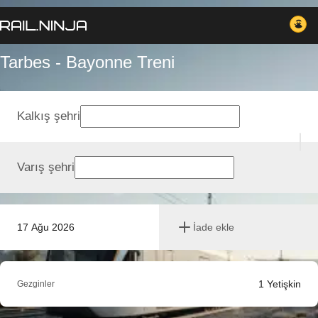
Tarbes - Bayonne Treni
Kalkış şehri
Varış şehri
17 Ağu 2026
İade ekle
1
Yetişkin
Gezginler