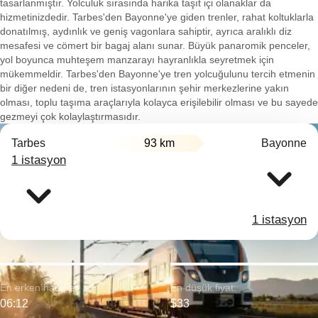
tasarlanmıştır. Yolculuk sırasında harika taşıt içi olanaklar da
hizmetinizdedir. Tarbes'den Bayonne'ye giden trenler, rahat koltuklarla
donatılmış, aydınlık ve geniş vagonlara sahiptir, ayrıca aralıklı diz
mesafesi ve cömert bir bagaj alanı sunar. Büyük panaromik penceler,
yol boyunca muhteşem manzarayı hayranlıkla seyretmek için
mükemmeldir. Tarbes'den Bayonne'ye tren yolcuğulunu tercih etmenin
bir diğer nedeni de, tren istasyonlarının şehir merkezlerine yakın
olması, toplu taşıma araçlarıyla kolayca erişilebilir olması ve bu sayede
gezmeyi çok kolaylaştırmasıdır.
Tarbes
93 km
Bayonne
1 istasyon
1 istasyon
En erken hareket:
En düşük fiyat:
06:12
$33