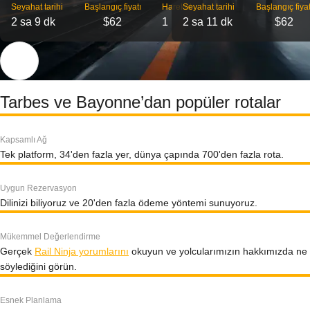
Seyahat tarihi
Başlangıç ​​fiyatı
Hareket
Seyahat tarihi
Başlangıç ​​fiyat
2 sa 9 dk
$62
1
2 sa 11 dk
$62
Tarbes ve Bayonne’dan popüler rotalar
Kapsamlı Ağ
Tek platform, 34'den fazla yer, dünya çapında 700'den fazla rota.
Uygun Rezervasyon
Dilinizi biliyoruz ve 20'den fazla ödeme yöntemi sunuyoruz.
Mükemmel Değerlendirme
Gerçek
Rail Ninja yorumlarını
okuyun ve yolcularımızın hakkımızda ne
söylediğini görün.
Esnek Planlama