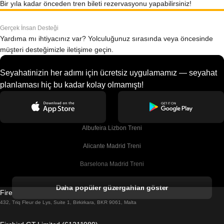
Bir yıla kadar önceden tren bileti rezervasyonu yapabilirsiniz!
Gerçek İnsan Desteği
Yardıma mı ihtiyacınız var? Yolculuğunuz sırasında veya öncesinde
müşteri desteğimizle iletişime geçin.
Seyahatinizin her adımı için ücretsiz uygulamamız — seyahat
planlaması hiç bu kadar kolay olmamıştı!
Albufeira Lizbon Treni
Alicante Madrid Treni
Barselona Madrid Treni
Barselona Malaga Treni
Daha popüler güzergahları göster
Firebird GT Limited (OC 1451)
Barselona Sevilla Treni
432, Triq Fleur de Lys, Suite 1, Birkirkara, BKR 9061, Malta
Barselona Valensiya Treni