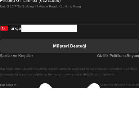
Firebird GT Limited (61211989)
Unit G 15/F Tal Building 49 Austin Road, KL, Hong Kong
Belfast Dublin Treni
Bergen Oslo Treni
Türkçe
Berlin Prag Treni
Bratislava Budapeşte Treni
Müşteri Desteği
Budapeşte Bratislava Treni
Şartlar ve Koşullar
Gizlilik Politikası Beyanı
Budapeşte Prag Treni
Rail Ninja, tren biletlerini çevrimiçi rezerve etmenizi sağlayan bir rezervasyon hizmetidir. Rail Ninja
Budapeşte Viyana Treni
bir demiryolu taşıyıcısı değildir ve herhangi bir trene sahip değildir ya da işletmez.
Rail Ninja ®
All Rights Reserved © 2026
Busan Cheonan(Asan) Treni
Busan Seul Treni
Changwon Seul Treni
Cheonan(Asan) Busan Treni
Coimbra Lizbon Treni